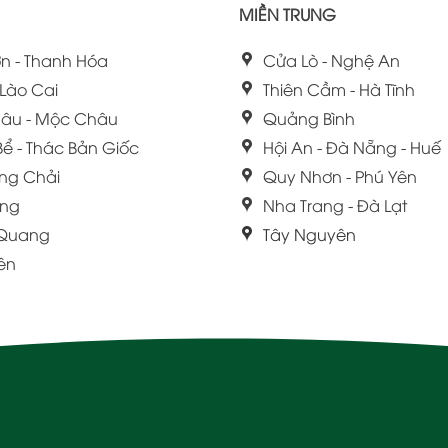
MIỀN TRUNG
n - Thanh Hóa
Cửa Lò - Nghệ An
 Lào Cai
Thiên Cầm - Hà Tĩnh
âu - Mộc Châu
Quảng Bình
Bể - Thác Bản Giốc
Hội An - Đà Nẵng - Huế
ng Chải
Quy Nhơn - Phú Yên
ang
Nha Trang - Đà Lạt
 Quang
Tây Nguyên
iên