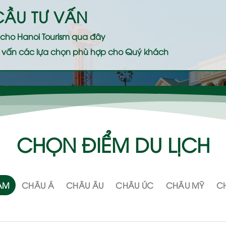
CẦU TƯ VẤN
ệ cho
Hanoi Tourism
qua đây
 tư vấn các lựa chọn phù hợp cho Quý khách
CHỌN ĐIỂM DU LỊCH
NAM
CHÂU Á
CHÂU ÂU
CHÂU ÚC
CHÂU MỸ
CH