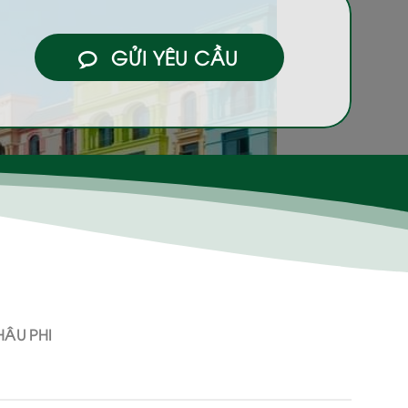
GỬI YÊU CẦU
ÂU PHI