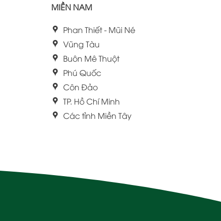
MIỀN NAM
Phan Thiết - Mũi Né
Vũng Tàu
Buôn Mê Thuột
Phú Quốc
Côn Đảo
TP. Hồ Chí Minh
Các tỉnh Miền Tây