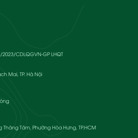
666/2023/CDLQGVN-GP LHQT
ch Mai, TP. Hà Nội
hòng
ạng Tháng Tám, Phường Hòa Hưng, TP.HCM