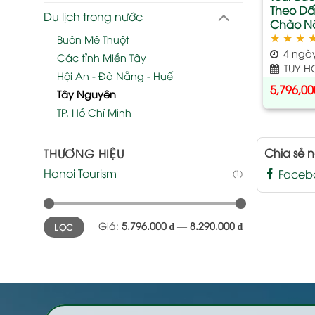
Theo Dấ
Du lịch trong nước
Chào Nă
★
★
★
Buôn Mê Thuột
4 ngà
Các tỉnh Miền Tây
TUY H
Hội An - Đà Nẵng - Huế
5,796,00
Tây Nguyên
TP. Hồ Chí Minh
Chia sẻ n
THƯƠNG HIỆU
Hanoi Tourism
Faceb
(1)
Giá
Giá
Giá:
5.796.000 ₫
—
8.290.000 ₫
LỌC
tối
tối
thiểu
đa