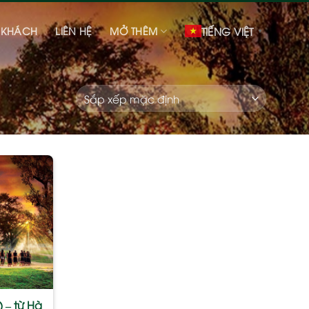
 KHÁCH
LIÊN HỆ
MỞ THÊM
TIẾNG VIỆT
▼
Add
to
wishlist
 – từ Hà