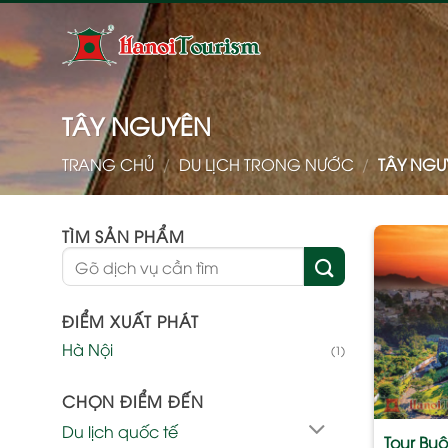
Bỏ
qua
nội
dung
TÂY NGUYÊN
TRANG CHỦ
/
DU LỊCH TRONG NƯỚC
/
TÂY NGU
TÌM SẢN PHẨM
Tìm
kiếm:
ĐIỂM XUẤT PHÁT
Hà Nội
(1)
CHỌN ĐIỂM ĐẾN
Du lịch quốc tế
Tour Bu