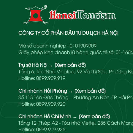
CÔNG TY CỔ PHẦN ĐẦU TƯ DU LỊCH HÀ NỘI
Mã số doanh nghiệp : 0101909909
Giấy phép kinh doanh lữ hành quốc tế số: 01-1
Trụ sở Hà Nội
→
[Xem bản đồ]
Tầng 6, Tòa Nhà Vinatea, 92 Võ Thị Sáu, Phường Bạ
Hotline:
0899.909.919
Chi nhánh Hải Phòng
→
[Xem bản đồ]
Số 113 Tôn Đức Thắng – Phường An Biên, TP. Hải P
Hotline:
0899.909.920
Chi nhánh Hồ Chí Minh
→
[Xem bản đồ]
Tầng 12, Tháp A2 - Tòa nhà Viettel, 285 Cách M
Hotline:
0899.909.936