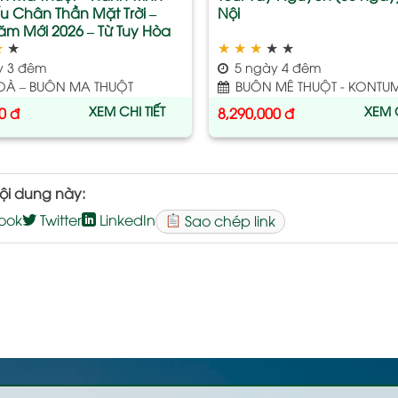
u Chân Thần Mặt Trời –
Nội
m Mới 2026 – Từ Tuy Hòa
★
★
★
★
★
★
★
y 3 đêm
5 ngày 4 đêm
OÀ – BUÔN MA THUỘT
BUÔN MÊ THUỘT - KONTUM 
XEM CHI TIẾT
XEM C
0
đ
8,290,000
đ
ội dung này:
ook
Twitter
LinkedIn
Sao chép link