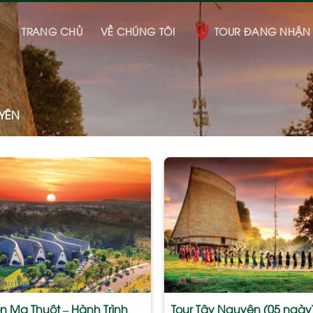
TRANG CHỦ
VỀ CHÚNG TÔI
TOUR ĐANG NHẬN
YÊN
Add
to
wishlist
ôn Ma Thuột – Hành Trình
Tour Tây Nguyên (05 ngày)