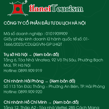
CÔNG TY CỔ PHẦN ĐẦU TƯ DU LỊCH HÀ NỘI
Mã số doanh nghiệp : 0101909909
Giấy phép kinh doanh lữ hành quốc tế số: 01-
1666/2023/CDLQGVN-GP LHQT
Trụ sở Hà Nội
→
[Xem bản đồ]
Tầng 6, Tòa Nhà Vinatea, 92 Võ Thị Sáu, Phường Bạch
Mai, TP. Hà Nội
Hotline:
0899.909.919
Chi nhánh Hải Phòng
→
[Xem bản đồ]
Số 113 Tôn Đức Thắng – Phường An Biên, TP. Hải Phòng
Hotline:
0899.909.920
Chi nhánh Hồ Chí Minh
→
[Xem bản đồ]
Tầng 12, Tháp A2 - Tòa nhà Viettel, 285 Cách Mạng