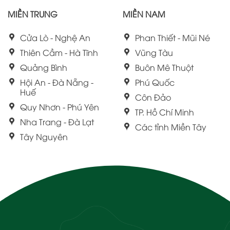
MIỀN TRUNG
MIỀN NAM
Cửa Lò - Nghệ An
Phan Thiết - Mũi Né
Thiên Cầm - Hà Tĩnh
Vũng Tàu
Quảng Bình
Buôn Mê Thuột
Hội An - Đà Nẵng -
Phú Quốc
Huế
Côn Đảo
Quy Nhơn - Phú Yên
TP. Hồ Chí Minh
Nha Trang - Đà Lạt
Các tỉnh Miền Tây
Tây Nguyên