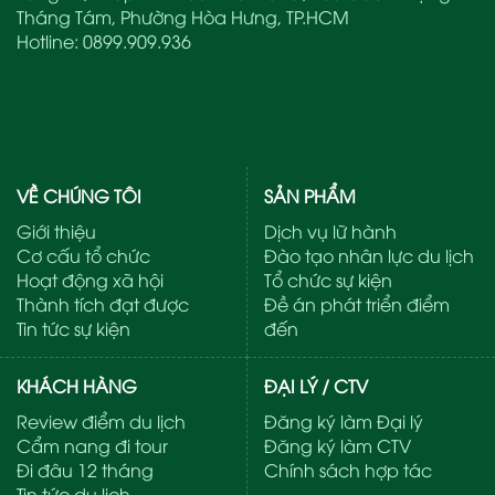
Tháng Tám, Phường Hòa Hưng, TP.HCM
Hotline:
0899.909.936
VỀ CHÚNG TÔI
SẢN PHẨM
Giới thiệu
Dịch vụ lữ hành
Cơ cấu tổ chức
Đào tạo nhân lực du lịch
Hoạt động xã hội
Tổ chức sự kiện
Thành tích đạt được
Đề án phát triển điểm
Tin tức sự kiện
đến
KHÁCH HÀNG
ĐẠI LÝ / CTV
Review điểm du lịch
Đăng ký làm Đại lý
Cẩm nang đi tour
Đăng ký làm CTV
Đi đâu 12 tháng
Chính sách hợp tác
Tin tức du lịch