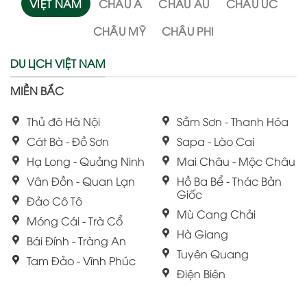
VIỆT NAM
CHÂU Á
CHÂU ÂU
CHÂU ÚC
CHÂU MỸ
CHÂU PHI
DU LỊCH VIỆT NAM
MIỀN BẮC
Thủ đô Hà Nội
Sầm Sơn - Thanh Hóa
Cát Bà - Đồ Sơn
Sapa - Lào Cai
Hạ Long - Quảng Ninh
Mai Châu - Mộc Châu
Vân Đồn - Quan Lạn
Hồ Ba Bể - Thác Bản
Giốc
Đảo Cô Tô
Mù Cang Chải
Móng Cái - Trà Cổ
Hà Giang
Bái Đính - Tràng An
Tuyên Quang
Tam Đảo - Vĩnh Phúc
Điện Biên