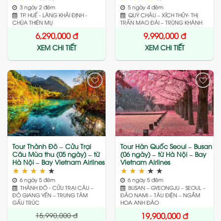
3 ngày 2 đêm
5 ngày 4 đêm
TP. HUẾ - LĂNG KHẢI ĐỊNH -
QUÝ CHÂU – XÍCH THỦY- THỊ
CHÙA THIÊN MỤ
TRẤN MAO ĐÀI – TRÙNG KHÁNH
6,290,000
đ
9,990,000
đ
XEM CHI TIẾT
XEM CHI TIẾT
Add
Add
to
to
wishlist
wishlist
Tour Thành Đô – Cửu Trại
Tour Hàn Quốc Seoul – Busan
Câu Mùa thu (05 ngày) – từ
(06 ngày) – từ Hà Nội – Bay
Hà Nội – Bay Vietnam Airlines
Vietnam Airlines
★
★
★
★
★
★
★
★
★
★
6 ngày 5 đêm
6 ngày 5 đêm
THÀNH ĐÔ - CỬU TRẠI CÂU –
BUSAN – GYEONGJU – SEOUL –
ĐÔ GIANG YẾN – TRUNG TÂM
ĐẢO NAMI – TÀU ĐIỆN – NGẮM
GẤU TRÚC
HOA ANH ĐÀO
15,990,000
đ
19,900,000
đ