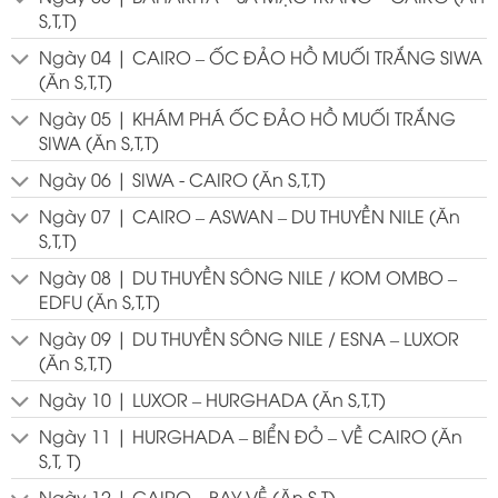
S,T,T)
Ngày 04 | CAIRO – ỐC ĐẢO HỒ MUỐI TRẮNG SIWA
(Ăn S,T,T)
Ngày 05 | KHÁM PHÁ ỐC ĐẢO HỒ MUỐI TRẮNG
SIWA (Ăn S,T,T)
Ngày 06 | SIWA - CAIRO (Ăn S,T,T)
Ngày 07 | CAIRO – ASWAN – DU THUYỀN NILE (Ăn
S,T,T)
Ngày 08 | DU THUYỀN SÔNG NILE / KOM OMBO –
EDFU (Ăn S,T,T)
Ngày 09 | DU THUYỀN SÔNG NILE / ESNA – LUXOR
(Ăn S,T,T)
Ngày 10 | LUXOR – HURGHADA (Ăn S,T,T)
Ngày 11 | HURGHADA – BIỂN ĐỎ – VỀ CAIRO (Ăn
S,T, T)
Ngày 12 | CAIRO – BAY VỀ (Ăn S,T)