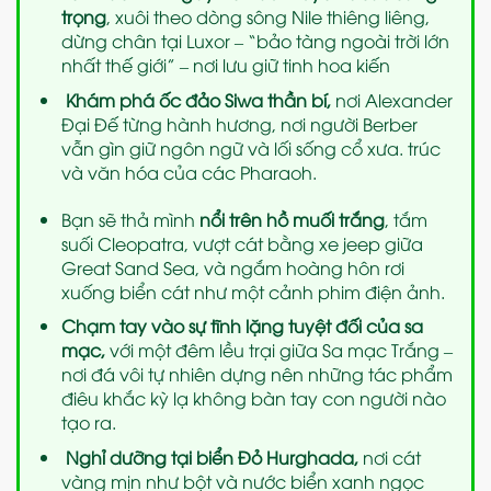
trọng
, xuôi theo dòng sông Nile thiêng liêng,
dừng chân tại Luxor – “bảo tàng ngoài trời lớn
nhất thế giới” – nơi lưu giữ tinh hoa kiến
Khám phá ốc đảo Siwa thần bí,
nơi Alexander
Đại Đế từng hành hương, nơi người Berber
vẫn gìn giữ ngôn ngữ và lối sống cổ xưa. trúc
và văn hóa của các Pharaoh.
Bạn sẽ thả mình
nổi trên hồ muối trắng
, tắm
suối Cleopatra, vượt cát bằng xe jeep giữa
Great Sand Sea, và ngắm hoàng hôn rơi
xuống biển cát như một cảnh phim điện ảnh.
Chạm tay vào sự tĩnh lặng tuyệt đối của sa
mạc,
với một đêm lều trại giữa Sa mạc Trắng –
nơi đá vôi tự nhiên dựng nên những tác phẩm
điêu khắc kỳ lạ không bàn tay con người nào
tạo ra.
Nghỉ dưỡng tại biển Đỏ Hurghada,
nơi cát
vàng mịn như bột và nước biển xanh ngọc