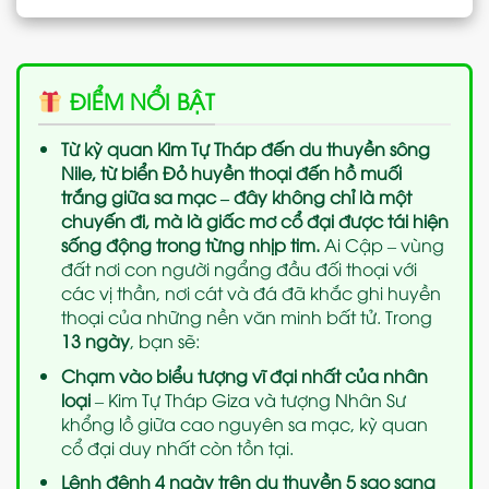
ĐIỂM NỔI BẬT
Từ kỳ quan Kim Tự Tháp đến du thuyền sông
Nile, từ biển Đỏ huyền thoại đến hồ muối
trắng giữa sa mạc – đây không chỉ là một
chuyến đi, mà là giấc mơ cổ đại được tái hiện
sống động trong từng nhịp tim.
Ai Cập – vùng
đất nơi con người ngẩng đầu đối thoại với
các vị thần, nơi cát và đá đã khắc ghi huyền
thoại của những nền văn minh bất tử. Trong
13 ngày
, bạn sẽ:
Chạm vào biểu tượng vĩ đại nhất của nhân
loại
– Kim Tự Tháp Giza và tượng Nhân Sư
khổng lồ giữa cao nguyên sa mạc, kỳ quan
cổ đại duy nhất còn tồn tại.
Lênh đênh 4 ngày trên du thuyền 5 sao sang