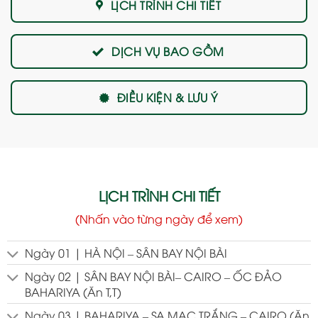
LỊCH TRÌNH CHI TIẾT
DỊCH VỤ BAO GỒM
ĐIỀU KIỆN & LƯU Ý
LỊCH TRÌNH CHI TIẾT
(Nhấn vào từng ngày để xem)
Ngày 01 | HÀ NỘI – SÂN BAY NỘI BÀI
Ngày 02 | SÂN BAY NỘI BÀI– CAIRO – ỐC ĐẢO
BAHARIYA (Ăn T,T)
Ngày 03 | BAHARIYA – SA MẠC TRẮNG – CAIRO (Ăn