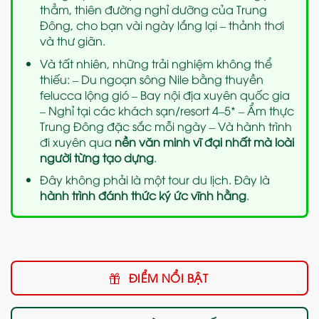
thẳm, thiên đường nghỉ dưỡng của Trung
Đông, cho bạn vài ngày lắng lại – thảnh thơi
và thư giãn.
Và tất nhiên, những trải nghiệm không thể
thiếu: – Du ngoạn sông Nile bằng thuyền
felucca lộng gió – Bay nội địa xuyên quốc gia
– Nghỉ tại các khách sạn/resort 4–5* – Ẩm thực
Trung Đông đặc sắc mỗi ngày – Và hành trình
đi xuyên qua
nền văn minh vĩ đại nhất mà loài
người từng tạo dựng
.
Đây không phải là một tour du lịch. Đây là
hành trình đánh thức ký ức vĩnh hằng
.
ĐIỂM NỔI BẬT