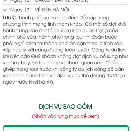
Ngày 13 | VỀ ĐẾN HÀ NỘI
Lưu ý:
Thành phố lưu trú qua đêm đề cập trong
chương trình mang tính tham khảo. Có một số đợt khởi
hành trùng vào đợt tổ chức sự kiện quan trọng của
chính phủ của thành phố trong tour thì đoàn buộc
phải nghỉ đêm tại thành phố lân cận theo lộ trình sắp
xếp hợp lý với cung đường toàn tuyến. Công ty du lịch
khuyến cáo Quý khách không đặt dịch vụ bổ sung như
vé máy bay, vé tàu hoặc vé tham quan nào để lồng
ghép trong tour trước khi công ty du lịch công bố bản
xác nhận hành trình và dịch vụ cụ thể (thông thường 5
ngày trước khởi hành).
DỊCH VỤ BAO GỒM
(Nhấn vào từng mục để xem)