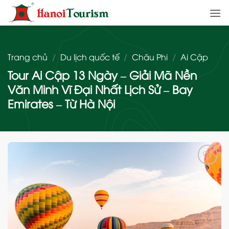
Bỏ
qua
nội
dung
Trang chủ
/
Du lịch quốc tế
/
Châu Phi
/
Ai Cập
Tour Ai Cập 13 Ngày – Giải Mã Nền
Văn Minh Vĩ Đại Nhất Lịch Sử – Bay
Emirates – Từ Hà Nội
Add
to
wishlist