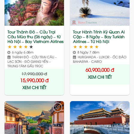
Add
Add
to
to
wishlist
wishlist
Tour Thành Đô – Cửu Trại
Tour Hành Trình Kỳ Quan Ai
Câu Mùa thu (06 ngày) – từ
Cập – 8 Ngày – Bay Turkish
Hà Nội – Bay Vietnam Airlines
Airlines – Từ Hà Nội
★
★
★
★
★
★
★
★
★
★
6 ngày 6 đêm
8 Ngày 7 đêm
THÀNH ĐÔ - CỬU TRẠI CÂU –
HURGHADA - LUXOR - ỐC ĐẢO
LẠC SƠN - ĐÔ GIANG YẾN –
BAHARIYA - CAIRO
TRUNG TÂM GẤU TRÚC
60,900,000
đ
17,990,000
đ
XEM CHI TIẾT
15,990,000
đ
XEM CHI TIẾT
Add
Add
to
to
wishlist
wishlist