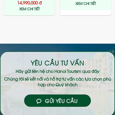
14,990,000
đ
XEM CHI TIẾT
XEM CHI TIẾT
YÊU CẦU TƯ VẤN
Hãy gửi liên hệ cho
Hanoi Tourism
qua đây
Chúng tôi sẽ kết nối và hỗ trợ tư vấn các lựa chọn phù
hợp cho Quý khách
GỬI YÊU CẦU