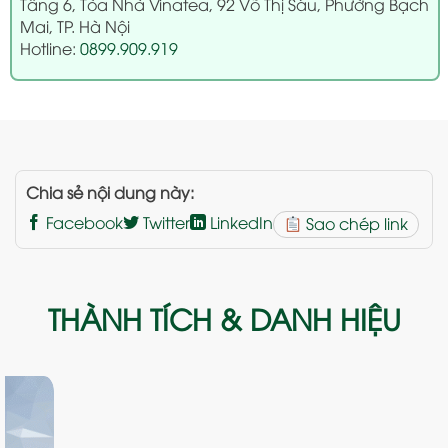
Tầng 6, Tòa Nhà Vinatea, 92 Võ Thị Sáu, Phường Bạch
Mai, TP. Hà Nội
Hotline:
0899.909.919
Chia sẻ nội dung này:
Facebook
Twitter
LinkedIn
Sao chép link
THÀNH TÍCH & DANH HIỆU