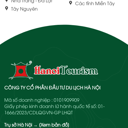
Nha Trang - Đà Lạt
Các tỉnh Miền Tây
Tây Nguyên
CÔNG TY CỔ PHẦN ĐẦU TƯ DU LỊCH HÀ NỘI
Mã số doanh nghiệp : 0101909909
Giấy phép kinh doanh lữ hành quốc tế số: 01-
1666/2023/CDLQGVN-GP LHQT
Trụ sở Hà Nội
→
[Xem bản đồ]