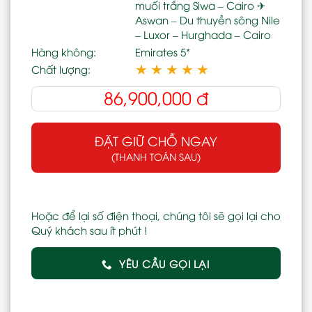
muối trắng Siwa – Cairo ✈
Aswan – Du thuyền sông Nile
– Luxor – Hurghada – Cairo
Hàng không:
Emirates 5*
★
★
★
★
★
Chất lượng:
86,900,000
đ
ĐẶT GIỮ CHỖ NGAY
(THANH TOÁN SAU)
Hoặc để lại số điện thoại, chúng tôi sẽ gọi lại cho
Quý khách sau ít phút !
YÊU CẦU GỌI LẠI