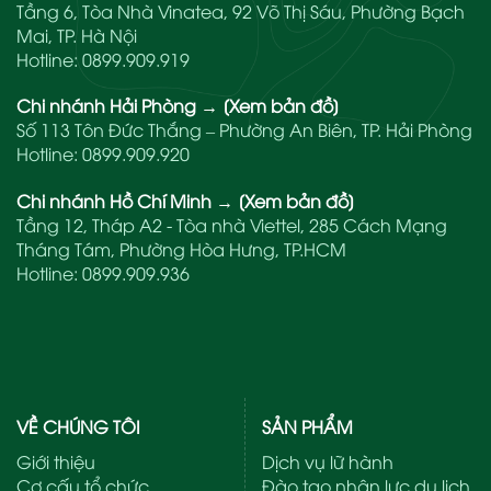
Tầng 6, Tòa Nhà Vinatea, 92 Võ Thị Sáu, Phường Bạch
Mai, TP. Hà Nội
Hotline:
0899.909.919
Chi nhánh Hải Phòng
→
[Xem bản đồ]
Số 113 Tôn Đức Thắng – Phường An Biên, TP. Hải Phòng
Hotline:
0899.909.920
Chi nhánh Hồ Chí Minh
→
[Xem bản đồ]
Tầng 12, Tháp A2 - Tòa nhà Viettel, 285 Cách Mạng
Tháng Tám, Phường Hòa Hưng, TP.HCM
Hotline:
0899.909.936
VỀ CHÚNG TÔI
SẢN PHẨM
Giới thiệu
Dịch vụ lữ hành
Cơ cấu tổ chức
Đào tạo nhân lực du lịch