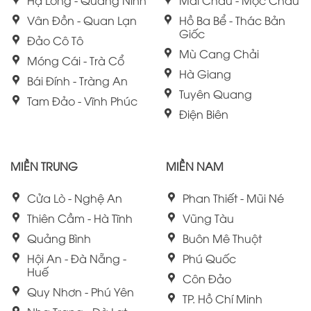
Vân Đồn - Quan Lạn
Hồ Ba Bể - Thác Bản
Giốc
Đảo Cô Tô
Mù Cang Chải
Móng Cái - Trà Cổ
Hà Giang
Bái Đính - Tràng An
Tuyên Quang
Tam Đảo - Vĩnh Phúc
Điện Biên
MIỀN TRUNG
MIỀN NAM
Cửa Lò - Nghệ An
Phan Thiết - Mũi Né
Thiên Cầm - Hà Tĩnh
Vũng Tàu
Quảng Bình
Buôn Mê Thuột
Hội An - Đà Nẵng -
Phú Quốc
Huế
Côn Đảo
Quy Nhơn - Phú Yên
TP. Hồ Chí Minh