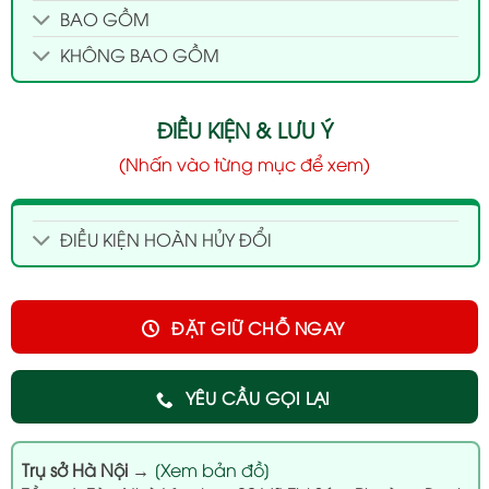
BAO GỒM
KHÔNG BAO GỒM
ĐIỀU KIỆN & LƯU Ý
(Nhấn vào từng mục để xem)
ĐIỀU KIỆN HOÀN HỦY ĐỔI
ĐẶT GIỮ CHỖ NGAY
YÊU CẦU GỌI LẠI
Trụ sở Hà Nội
→
[Xem bản đồ]