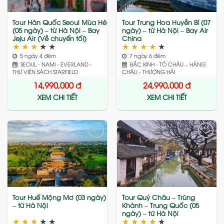
Tour Hàn Quốc Seoul Mùa Hè
Tour Trung Hoa Huyền Bí (07
(05 ngày) – từ Hà Nội – Bay
ngày) – từ Hà Nội – Bay Air
Jeju Air (Về chuyến tối)
China
★
★
★
★
★
★
★
★
★
★
5 ngày 4 đêm
7 ngày 6 đêm
SEOUL - NAMI - EVERLAND -
BẮC KINH - TÔ CHÂU – HÀNG
THƯ VIỆN SÁCH STARFIELD
CHÂU - THƯỢNG HẢI
14,990,000
đ
24,990,000
đ
XEM CHI TIẾT
XEM CHI TIẾT
Add
Add
to
to
wishlist
wishlist
Tour Huế Mộng Mơ (03 ngày)
Tour Quý Châu – Trùng
– từ Hà Nội
Khánh – Trung Quốc (05
ngày) – từ Hà Nội
★
★
★
★
★
★
★
★
★
★