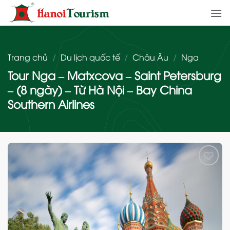
Bỏ
qua
nội
dung
Trang chủ
/
Du lịch quốc tế
/
Châu Âu
/
Nga
Tour Nga – Matxcova – Saint Petersburg
– (8 ngày) – Từ Hà Nội – Bay China
Southern Airlines
Add
to
wishlist