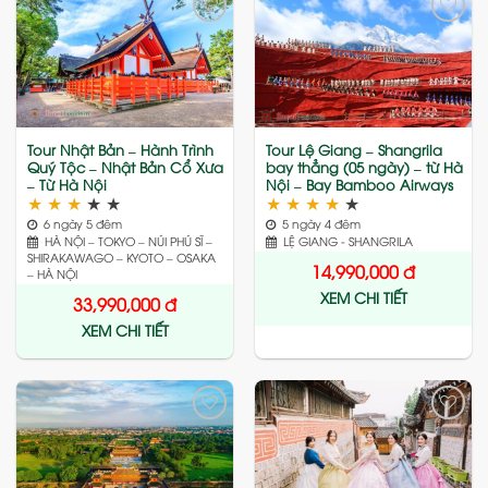
Add
Add
to
to
wishlist
wishlist
Tour Nhật Bản – Hành Trình
Tour Lệ Giang – Shangrila
Quý Tộc – Nhật Bản Cổ Xưa
bay thẳng (05 ngày) – từ Hà
– Từ Hà Nội
Nội – Bay Bamboo Airways
★
★
★
★
★
★
★
★
★
★
6 ngày 5 đêm
5 ngày 4 đêm
HÀ NỘI – TOKYO – NÚI PHÚ SĨ –
LỆ GIANG - SHANGRILA
SHIRAKAWAGO – KYOTO – OSAKA
14,990,000
đ
– HÀ NỘI
XEM CHI TIẾT
33,990,000
đ
XEM CHI TIẾT
Add
Add
to
to
wishlist
wishlist