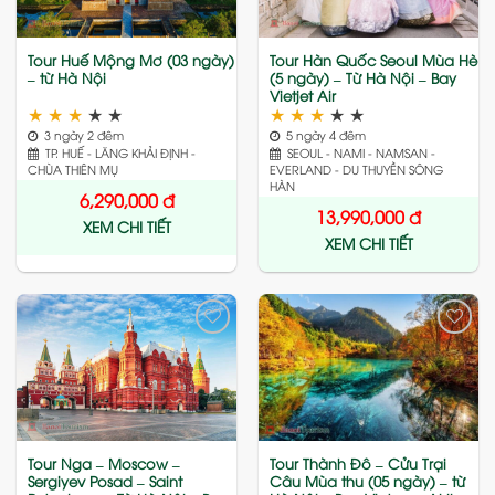
Tour Huế Mộng Mơ (03 ngày)
Tour Hàn Quốc Seoul Mùa Hè
– từ Hà Nội
(5 ngày) – Từ Hà Nội – Bay
Vietjet Air
★
★
★
★
★
★
★
★
★
★
3 ngày 2 đêm
5 ngày 4 đêm
TP. HUẾ - LĂNG KHẢI ĐỊNH -
SEOUL - NAMI - NAMSAN -
CHÙA THIÊN MỤ
EVERLAND - DU THUYỀN SÔNG
HÀN
6,290,000
đ
13,990,000
đ
XEM CHI TIẾT
XEM CHI TIẾT
Add
Add
to
to
wishlist
wishlist
Tour Nga – Moscow –
Tour Thành Đô – Cửu Trại
Sergiyev Posad – Saint
Câu Mùa thu (05 ngày) – từ