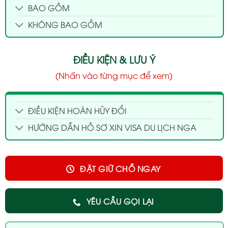
BAO GỒM
KHÔNG BAO GỒM
ĐIỀU KIỆN & LƯU Ý
(Nhấn vào từng mục để xem)
ĐIỀU KIỆN HOÀN HỦY ĐỔI
HƯỚNG DẪN HỒ SƠ XIN VISA DU LỊCH NGA
ĐẶT GIỮ CHỖ NGAY
YÊU CẦU GỌI LẠI