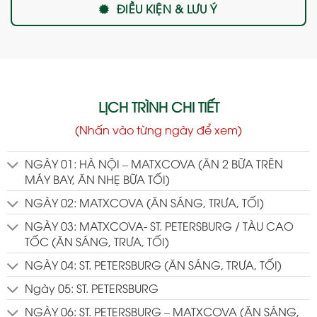
ĐIỀU KIỆN & LƯU Ý
LỊCH TRÌNH CHI TIẾT
(Nhấn vào từng ngày để xem)
NGÀY 01: HÀ NỘI – MATXCOVA (ĂN 2 BỮA TRÊN
MÁY BAY, ĂN NHẸ BỮA TỐI)
NGÀY 02: MATXCOVA (ĂN SÁNG, TRƯA, TỐI)
NGÀY 03: MATXCOVA- ST. PETERSBURG / TÀU CAO
TỐC (ĂN SÁNG, TRƯA, TỐI)
NGÀY 04: ST. PETERSBURG (ĂN SÁNG, TRƯA, TỐI)
Ngày 05: ST. PETERSBURG
NGÀY 06: ST. PETERSBURG – MATXCOVA (ĂN SÁNG,