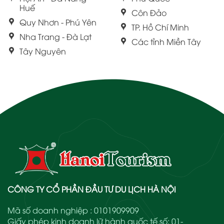
Huế
Côn Đảo
Quy Nhơn - Phú Yên
TP. Hồ Chí Minh
Nha Trang - Đà Lạt
Các tỉnh Miền Tây
Tây Nguyên
CÔNG TY CỔ PHẦN ĐẦU TƯ DU LỊCH HÀ NỘI
Mã số doanh nghiệp : 0101909909
Giấy phép kinh doanh lữ hành quốc tế số: 01-