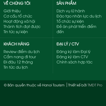
VỀ CHÚNG TÔI
SẢN PHẨM
Giới thiệu
Dịch vụ lữ hành
Cơ cấu tổ chức
Đào tạo nhân lực du lịch
Hoạt động xã hội
Tổ chức sự kiện
Thành tích đạt được
Đề án phát triển điểm
Tin tức sự kiện
đến
KHÁCH HÀNG
ĐẠI LÝ / CTV
Review điểm du lịch
Đăng ký làm Đại lý
Cẩm nang đi tour
Đăng ký làm CTV
Đi đâu 12 tháng
Chính sách hợp tác
Tin tức du lịch
© Bản quyền thuộc về Hanoi Tourism
Thiết kế bởi
TMDT Pro