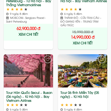
Petersburg – Từ Hà Nội – Bay
Hà Nội – Bay Vietnam Airlines
Thẳng Vietnamairlines
★
★
★
★
★
★
★
★
★
★
9 ngày 8 đêm
6 ngày 5 đêm
MOSCOW– Sergiyev Posad -
THÀNH ĐÔ - CỬU TRẠI CÂU –
Saint Petersburg
ĐÔ GIANG YẾN – TRUNG TÂM
GẤU TRÚC
62,900,000
đ
15,990,000
đ
XEM CHI TIẾT
14,990,000
đ
XEM CHI TIẾT
Add
Add
to
to
wishlist
wishlist
Tour Hàn Quốc Seoul – Busan
Tour 06 tỉnh Miền Tây (05
(06 ngày) – từ Hà Nội – Bay
ngày) – từ Hà Nội
Vietnam Airlines
★
★
★
★
★
★
★
★
★
★
6 ngày 5 đêm
5 ngày 4 đêm