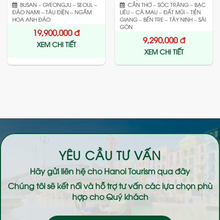
BUSAN – GYEONGJU – SEOUL –
CẦN THƠ – SÓC TRĂNG – BẠC
ĐẢO NAMI – TÀU ĐIỆN – NGẮM
LIÊU – CÀ MAU – ĐẤT MŨI – TIỀN
HOA ANH ĐÀO
GIANG – BẾN TRE – TÂY NINH – SÀI
GÒN
19,900,000
đ
9,290,000
đ
XEM CHI TIẾT
XEM CHI TIẾT
YÊU CẦU TƯ VẤN
Hãy gửi liên hệ cho
Hanoi Tourism
qua đây
Chúng tôi sẽ kết nối và hỗ trợ tư vấn các lựa chọn phù
hợp cho Quý khách