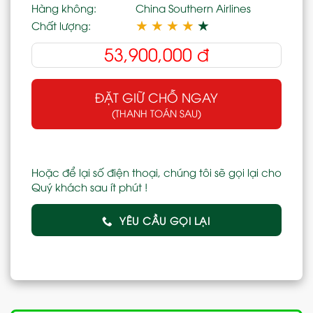
Hàng không:
China Southern Airlines
★
★
★
★
★
Chất lượng:
53,900,000
đ
ĐẶT GIỮ CHỖ NGAY
(THANH TOÁN SAU)
Hoặc để lại số điện thoại, chúng tôi sẽ gọi lại cho
Quý khách sau ít phút !
YÊU CẦU GỌI LẠI