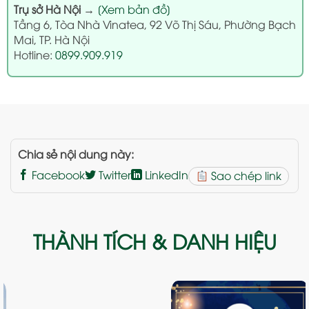
Trụ sở Hà Nội
→
[Xem bản đồ]
Tầng 6, Tòa Nhà Vinatea, 92 Võ Thị Sáu, Phường Bạch
Mai, TP. Hà Nội
Hotline:
0899.909.919
Chia sẻ nội dung này:
Facebook
Twitter
LinkedIn
Sao chép link
THÀNH TÍCH & DANH HIỆU