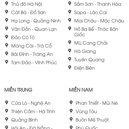
Thủ đô Hà Nội
Sầm Sơn - Thanh Hóa
Cát Bà - Đồ Sơn
Sapa - Lào Cai
Hạ Long - Quảng Ninh
Mai Châu - Mộc Châu
Vân Đồn - Quan Lạn
Hồ Ba Bể - Thác Bản
Giốc
Đảo Cô Tô
Mù Cang Chải
Móng Cái - Trà Cổ
Hà Giang
Bái Đính - Tràng An
Tuyên Quang
Tam Đảo - Vĩnh Phúc
Điện Biên
MIỀN TRUNG
MIỀN NAM
Cửa Lò - Nghệ An
Phan Thiết - Mũi Né
Thiên Cầm - Hà Tĩnh
Vũng Tàu
Quảng Bình
Buôn Mê Thuột
Hội An - Đà Nẵng -
Phú Quốc