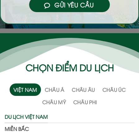
GỬI YÊU CẦU
CHỌN ĐIỂM DU LỊCH
VIỆT NAM
CHÂU Á
CHÂU ÂU
CHÂU ÚC
CHÂU MỸ
CHÂU PHI
DU LỊCH VIỆT NAM
MIỀN BẮC