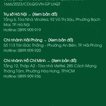
1666/2023/CDLQGVN-GP LHQT
Trụ sở Hà Nội
→
[Xem bản đồ]
Tầng 6, Tòa Nhà Vinatea, 92 Võ Thị Sáu, Phường Bạch
Mai, TP. Hà Nội
Hotline:
0899.909.919
Chi nhánh Hải Phòng
→
[Xem bản đồ]
Số 113 Tôn Đức Thắng – Phường An Biên, TP. Hải Phòng
Hotline:
0899.909.920
Chi nhánh Hồ Chí Minh
→
[Xem bản đồ]
Tầng 12, Tháp A2 - Tòa nhà Viettel, 285 Cách Mạng
Tháng Tám, Phường Hòa Hưng, TP.HCM
Hotline:
0899.909.936