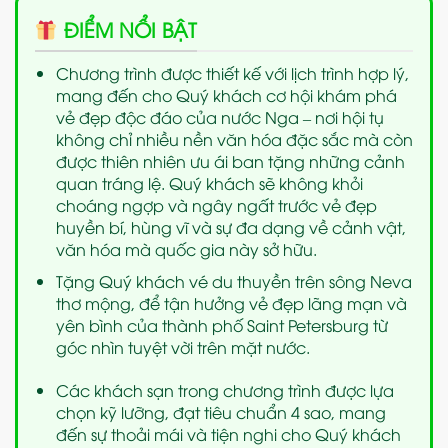
ĐIỂM NỔI BẬT
Chương trình được thiết kế với lịch trình hợp lý,
mang đến cho Quý khách cơ hội khám phá
vẻ đẹp độc đáo của nước Nga – nơi hội tụ
không chỉ nhiều nền văn hóa đặc sắc mà còn
được thiên nhiên ưu ái ban tặng những cảnh
quan tráng lệ. Quý khách sẽ không khỏi
choáng ngợp và ngây ngất trước vẻ đẹp
huyền bí, hùng vĩ và sự đa dạng về cảnh vật,
văn hóa mà quốc gia này sở hữu.
Tặng Quý khách vé du thuyền trên sông Neva
thơ mộng, để tận hưởng vẻ đẹp lãng mạn và
yên bình của thành phố Saint Petersburg từ
góc nhìn tuyệt vời trên mặt nước.
Các khách sạn trong chương trình được lựa
chọn kỹ lưỡng, đạt tiêu chuẩn 4 sao, mang
đến sự thoải mái và tiện nghi cho Quý khách