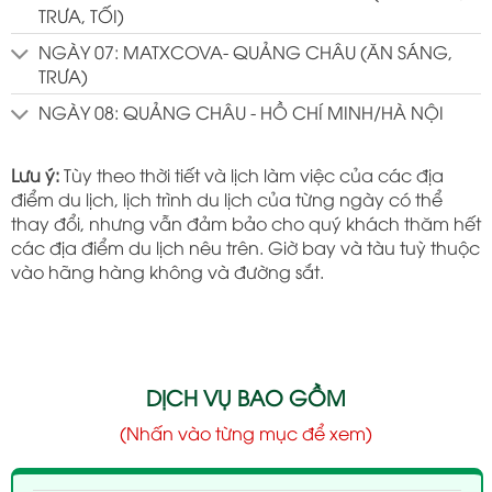
TRƯA, TỐI)
NGÀY 07: MATXCOVA- QUẢNG CHÂU (ĂN SÁNG,
TRƯA)
NGÀY 08: QUẢNG CHÂU - HỒ CHÍ MINH/HÀ NỘI
Lưu ý:
Tùy theo thời tiết và lịch làm việc của các địa
điểm du lịch, lịch trình du lịch của từng ngày có thể
thay đổi, nhưng vẫn đảm bảo cho quý khách thăm hết
các địa điểm du lịch nêu trên. Giờ bay và tàu tuỳ thuộc
vào hãng hàng không và đường sắt.
DỊCH VỤ BAO GỒM
(Nhấn vào từng mục để xem)