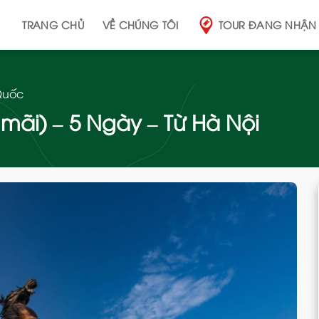
TRANG CHỦ
VỀ CHÚNG TÔI
TOUR ĐANG NHẬN
Quốc
mãi) – 5 Ngày – Từ Hà Nội
Add
to
wishlist