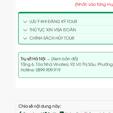
(Nhấn vào từng mụ
LƯU Ý KHI ĐĂNG KÝ TOUR
THỦ TỤC XIN VISA ĐOÀN
CHÍNH SÁCH HỦY TOUR
Trụ sở Hà Nội
→
[Xem bản đồ]
Tầng 6, Tòa Nhà Vinatea, 92 Võ Thị Sáu, Phường
Hotline:
0899.909.919
Chia sẻ nội dung này: