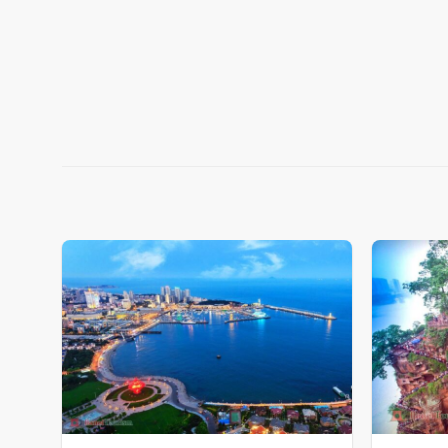
Add
to
wishlist