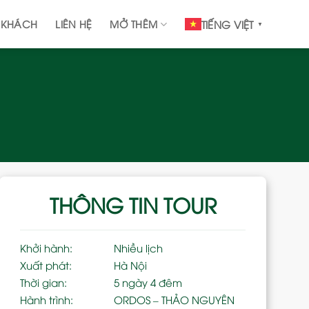
 KHÁCH
LIÊN HỆ
MỞ THÊM
TIẾNG VIỆT
▼
THÔNG TIN TOUR
Khởi hành:
Nhiều lịch
Xuất phát:
Hà Nội
Thời gian:
5 ngày 4 đêm
Hành trình:
ORDOS – THẢO NGUYÊN