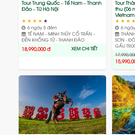
Tour Trung Quốc – Tế Nam – Thanh
Tour Th
Đảo – Từ Hà Nội
thu (06 
Vietnam 
★
★
★
★
★
★
★
★
6 ngày 5 đêm
6 ngày
TẾ NAM – MINH THỦY CỔ TRẤN –
THÀNH 
ĐỀN KHỔNG TỬ - THANH ĐẢO
SƠN - Đ
GẤU TRÚ
XEM CHI TIẾT
18,990,000
đ
17,990,00
15,990,0
Add
to
wishlist