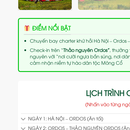
ĐIỂM NỔI BẬT
Chuyến bay charter khứ hồi Hà Nội – Ordos –
Check-in trên “
Thảo nguyên Ordos”
, thưởng
nguyên với “nơi cưỡi ngựa bắn súng, nơi d
cảm nhận niềm tự hào dân tộc Mông Cổ
LỊCH TRÌNH C
(Nhấn vào từng ng
NGÀY 1: HÀ NỘI – ORDOS (Ăn tối)
NGÀY 2: ORDOS – THẢO NGUYÊN ORDOS (Ăn sá