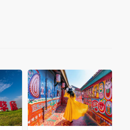
Add
Add
to
to
wishlist
wishlist