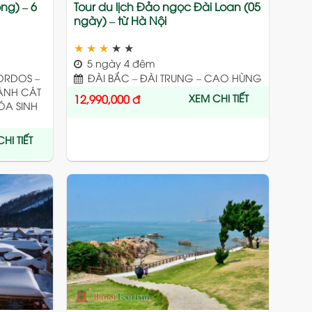
ng) – 6
Tour du lịch Đảo ngọc Đài Loan (05
ngày) – từ Hà Nội
★
★
★
★
★
5 ngày 4 đêm
ORDOS –
ĐÀI BẮC – ĐÀI TRUNG – CAO HÙNG
ÀNH CÁT
XEM CHI TIẾT
12,990,000
đ
ÓA SINH
HI TIẾT
Add
Add
to
to
wishlist
wishlist