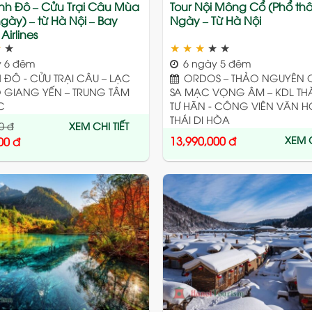
ành Đô – Cửu Trại Câu Mùa
Tour Nội Mông Cổ (Phổ thô
ngày) – từ Hà Nội – Bay
Ngày – Từ Hà Nội
Airlines
★
★
★
★
★
★
★
 6 đêm
6 ngày 5 đêm
ĐÔ - CỬU TRẠI CÂU – LẠC
ORDOS – THẢO NGUYÊN 
Ô GIANG YẾN – TRUNG TÂM
SA MẠC VỌNG ÂM – KDL TH
C
TƯ HÃN - CÔNG VIÊN VĂN H
THÁI DI HÒA
0
đ
XEM CHI TIẾT
XEM C
13,990,000
đ
00
đ
Add
to
wishlist