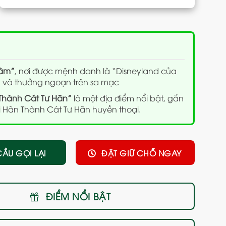
 âm”
, nơi được mệnh danh là “Disneyland của
à và thưởng ngoạn trên sa mạc
 Thành Cát Tư Hãn”
là một địa điểm nổi bật, gắn
Đại Hãn Thành Cát Tư Hãn huyền thoại.
CẦU GỌI LẠI
ĐẶT GIỮ CHỖ NGAY
ĐIỂM NỔI BẬT