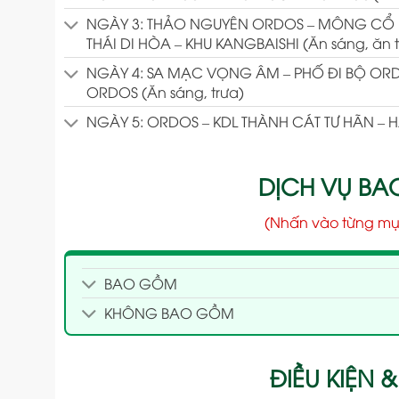
NGÀY 3: THẢO NGUYÊN ORDOS – MÔNG CỔ N
THÁI DI HÒA – KHU KANGBAISHI (Ăn sáng, ăn t
NGÀY 4: SA MẠC VỌNG ÂM – PHỐ ĐI BỘ OR
ORDOS (Ăn sáng, trưa)
NGÀY 5: ORDOS – KDL THÀNH CÁT TƯ HÃN – HÀ
DỊCH VỤ B
(Nhấn vào từng mụ
BAO GỒM
KHÔNG BAO GỒM
ĐIỀU KIỆN &