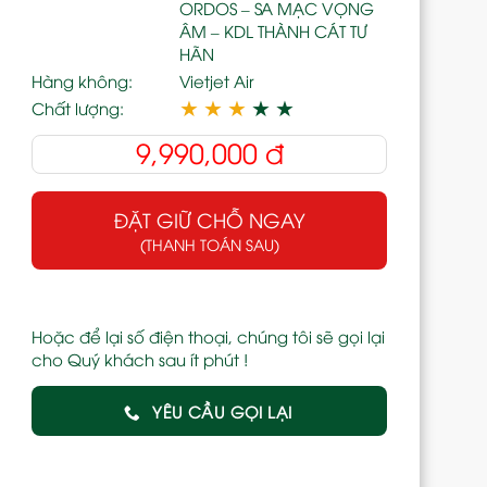
ORDOS – SA MẠC VỌNG
ÂM – KDL THÀNH CÁT TƯ
HÃN
Hàng không:
Vietjet Air
★
★
★
★
★
Chất lượng:
9,990,000
đ
ĐẶT GIỮ CHỖ NGAY
(THANH TOÁN SAU)
Hoặc để lại số điện thoại, chúng tôi sẽ gọi lại
cho Quý khách sau ít phút !
YÊU CẦU GỌI LẠI