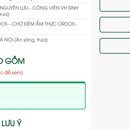
GUYÊN LƯU – CÔNG VIÊN VH SINH
rưa)
DOS – CHỢ ĐÊM ẨM THỰC ORDOS -
 NỘI (Ăn sáng, trưa)
AO GỒM
c để xem)
 LƯU Ý