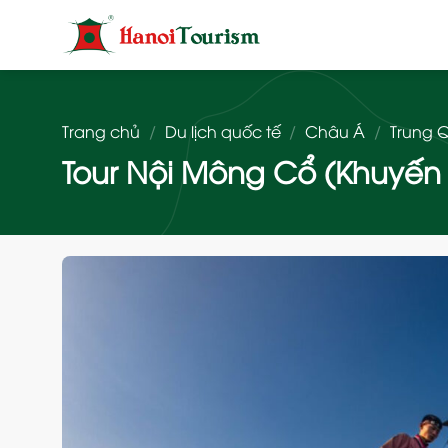
Bỏ
qua
nội
dung
Trang chủ
/
Du lịch quốc tế
/
Châu Á
/
Trung 
Tour Nội Mông Cổ (Khuyến 