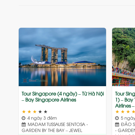
Add
to
wishlist
Tour Singapore (4 ngày) – Từ Hà Nội
Tour Sin
– Bay Singapore Airlines
1) – Bay
Airlines 
★
★
★
★
★
★
★
★
4 ngày 3 đêm
5 ngày
MADAM TUSSAUSE SENTOSA -
ĐẢO S
GARDEN BY THE BAY – JEWEL
- GARDE