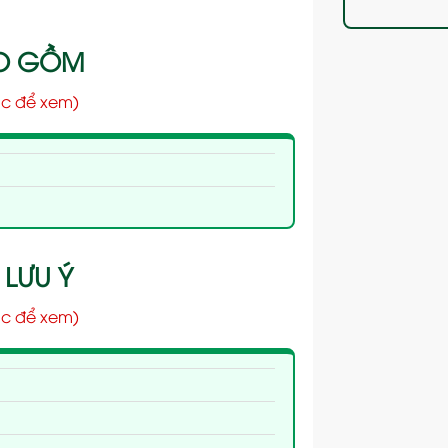
AO GỒM
c để xem)
 LƯU Ý
c để xem)