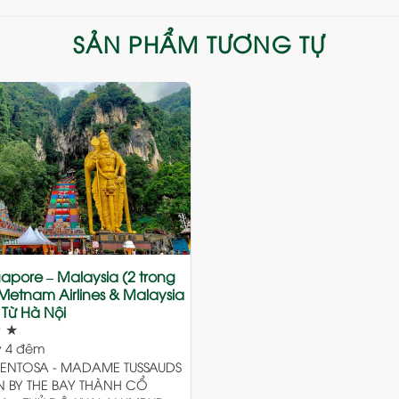
SẢN PHẨM TƯƠNG TỰ
Add
to
wishlist
gapore – Malaysia (2 trong
 Vietnam Airlines & Malaysia
– Từ Hà Nội
★
★
 4 đêm
ENTOSA - MADAME TUSSAUDS
N BY THE BAY THÀNH CỔ