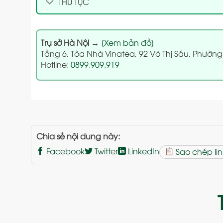
THỦ TỤC
Trụ sở Hà Nội
→
[Xem bản đồ]
Tầng 6, Tòa Nhà Vinatea, 92 Võ Thị Sáu, Phường
Hotline:
0899.909.919
Chia sẻ nội dung này:
Facebook
Twitter
LinkedIn
Sao chép lin