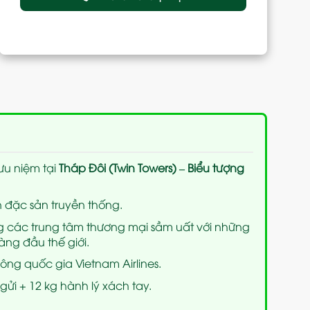
ưu niệm tại
Tháp Đôi (Twin Towers) – Biểu tượng
 đặc sản truyền thống.
g các trung tâm thương mại sầm uất với những
ng đầu thế giới.
ng quốc gia Vietnam Airlines.
gửi + 12 kg hành lý xách tay.