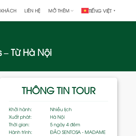
 KHÁCH
LIÊN HỆ
MỞ THÊM
TIẾNG VIỆT
▼
s – Từ Hà Nội
THÔNG TIN TOUR
Khởi hành:
Nhiều lịch
Xuất phát:
Hà Nội
Thời gian:
5 ngày 4 đêm
Hành trình:
ĐẢO SENTOSA - MADAME