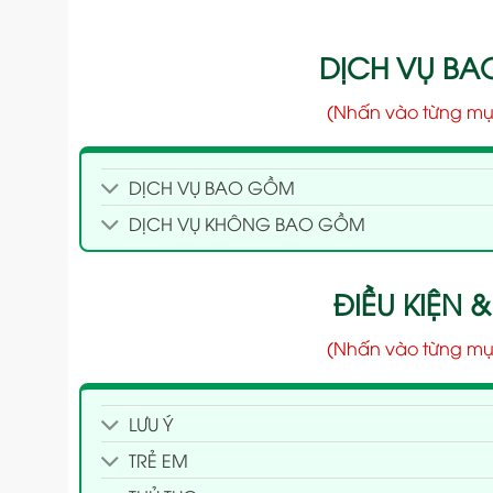
DỊCH VỤ B
(Nhấn vào từng mụ
DỊCH VỤ BAO GỒM
DỊCH VỤ KHÔNG BAO GỒM
ĐIỀU KIỆN &
(Nhấn vào từng mụ
LƯU Ý
TRẺ EM