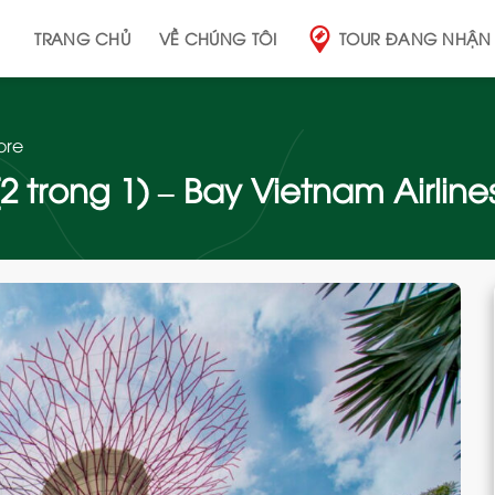
TRANG CHỦ
VỀ CHÚNG TÔI
TOUR ĐANG NHẬN
ore
2 trong 1) – Bay Vietnam Airline
Add
to
wishlist