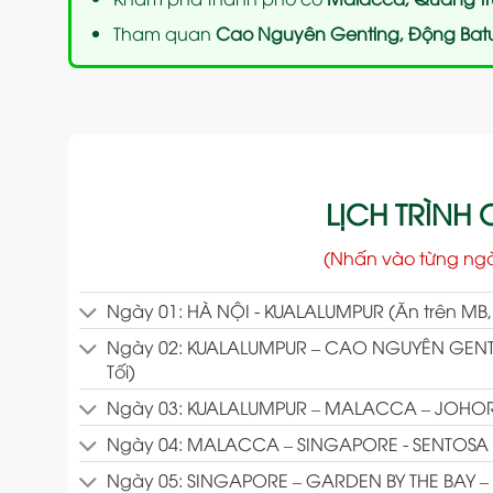
Tham quan
Cao Nguyên Genting, Động Bat
LỊCH TRÌNH C
(Nhấn vào từng ng
Ngày 01: HÀ NỘI - KUALALUMPUR (Ăn trên MB, 
Ngày 02: KUALALUMPUR – CAO NGUYÊN GENTI
Tối)
Ngày 03: KUALALUMPUR – MALACCA – JOHOR B
Ngày 04: MALACCA – SINGAPORE - SENTOSA (Ă
Ngày 05: SINGAPORE – GARDEN BY THE BAY – 