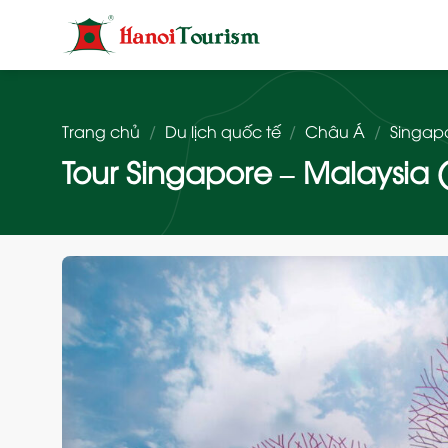
Bỏ
qua
nội
dung
Trang chủ
/
Du lịch quốc tế
/
Châu Á
/
Singap
Tour Singapore – Malaysia (