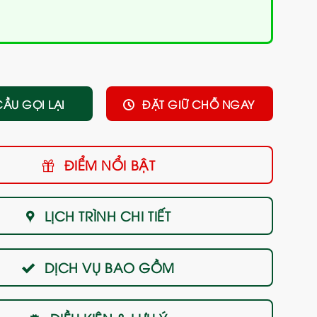
CẦU GỌI LẠI
ĐẶT GIỮ CHỖ NGAY
ĐIỂM NỔI BẬT
LỊCH TRÌNH CHI TIẾT
DỊCH VỤ BAO GỒM