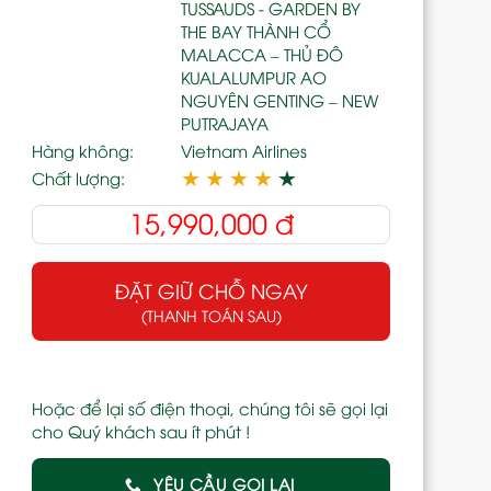
TUSSAUDS - GARDEN BY
THE BAY THÀNH CỔ
MALACCA – THỦ ĐÔ
KUALALUMPUR AO
NGUYÊN GENTING – NEW
PUTRAJAYA
Hàng không:
Vietnam Airlines
★
★
★
★
★
Chất lượng:
15,990,000
đ
ĐẶT GIỮ CHỖ NGAY
(THANH TOÁN SAU)
Hoặc để lại số điện thoại, chúng tôi sẽ gọi lại
cho Quý khách sau ít phút !
YÊU CẦU GỌI LẠI