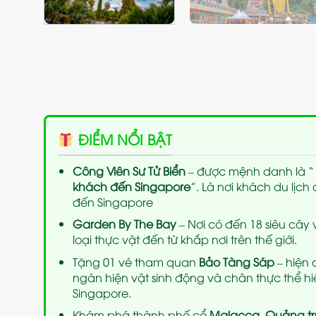
ĐIỂM NỔI BẬT
Công Viên Sư Tử Biển
– được mệnh danh là 
khách đến Singapore
”. Là nơi khách du lịch
đến Singapore
Garden By The Bay
– Nơi có đến 18 siêu cây
loại thực vật đến từ khắp nơi trên thế giới.
Tặng 01 vé tham quan
Bảo Tàng Sáp
– hiện 
ngàn hiện vật sinh động và chân thực thể h
Singapore.
Khám phá thành phố cổ
Malacca, Quảng tr