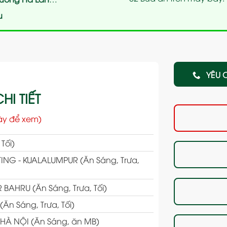
u
YÊU 
HI TIẾT
ày để xem)
Tối)
NG - KUALALUMPUR (Ăn Sáng, Trưa,
AHRU (Ăn Sáng, Trưa, Tối)
n Sáng, Trưa, Tối)
HÀ NỘI (Ăn Sáng, ăn MB)