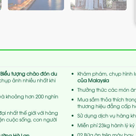
“
Biểu tượng chào đón du
Khám phám, chụp hình l
 chụp ảnh nhiều nhất khi
của Malaysia
Thưởng thức các món ăn
 và khoảng hơn 200 nghìn
Mua sắm thỏa thích tron
thương hiệu đẳng cấp hà
đại nhất thế giới với hàng
Sử dụng dịch vụ hàng khô
iện cuộc sống, con người
Miễn phí 23kg hành lý ký 
02 Bữa ăn trên máy bay.
ường Hà Lan
…