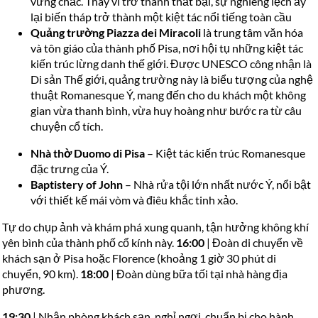
vững chắc. Thay vì trở thành thất bại, sự nghiêng lệch ấy
lại biến tháp trở thành một kiệt tác nổi tiếng toàn cầu
Quảng trường Piazza dei Miracoli
là trung tâm văn hóa
và tôn giáo của thành phố Pisa, nơi hội tụ những kiệt tác
kiến trúc lừng danh thế giới. Được UNESCO công nhận là
Di sản Thế giới, quảng trường này là biểu tượng của nghệ
thuật Romanesque Ý, mang đến cho du khách một không
gian vừa thanh bình, vừa huy hoàng như bước ra từ câu
chuyện cổ tích.
Nhà thờ Duomo di Pisa
– Kiệt tác kiến trúc Romanesque
đặc trưng của Ý.
Baptistery of John
– Nhà rửa tội lớn nhất nước Ý, nổi bật
với thiết kế mái vòm và điêu khắc tinh xảo.
Tự do chụp ảnh và khám phá xung quanh, tận hưởng không khí
yên bình của thành phố cổ kính này.
16:00
| Đoàn di chuyển về
khách sạn ở Pisa hoặc Florence (khoảng 1 giờ 30 phút di
chuyển, 90 km).
18:00
| Đoàn dùng bữa tối tại nhà hàng địa
phương.
19:30
| Nhận phòng khách sạn, nghỉ ngơi, chuẩn bị cho hành