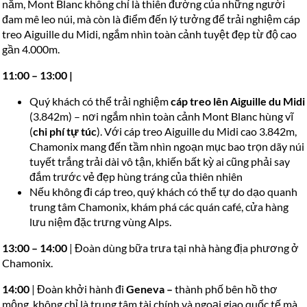
năm, Mont Blanc không chỉ là thiên đường của những người
đam mê leo núi, mà còn là điểm đến lý tưởng để trải nghiệm cáp
treo Aiguille du Midi, ngắm nhìn toàn cảnh tuyệt đẹp từ độ cao
gần 4.000m.
11:00 – 13:00 |
Quý khách có thể trải nghiệm
cáp treo lên Aiguille du Midi
(3.842m) – nơi ngắm nhìn toàn cảnh Mont Blanc hùng vĩ
(
chi phí tự túc
). Với cáp treo Aiguille du Midi cao 3.842m,
Chamonix mang đến tầm nhìn ngoạn mục bao trọn dãy núi
tuyết trắng trải dài vô tận, khiến bất kỳ ai cũng phải say
đắm trước vẻ đẹp hùng tráng của thiên nhiên
Nếu không đi cáp treo, quý khách có thể tự do dạo quanh
trung tâm Chamonix, khám phá các quán café, cửa hàng
lưu niệm đặc trưng vùng Alps.
13:00 – 14:00
| Đoàn dùng bữa trưa tại nhà hàng địa phương ở
Chamonix.
14:00
| Đoàn khởi hành đi
Geneva
–
thành phố bên hồ thơ
mộng, không chỉ là trung tâm tài chính và ngoại giao quốc tế mà