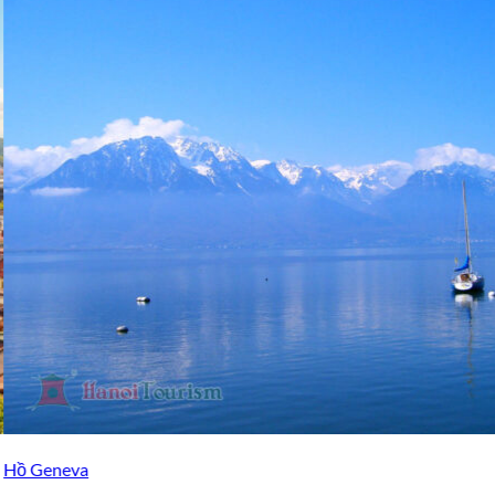
Đài phun nước JetdEau