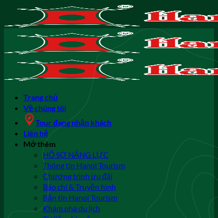
Bỏ
qua
nội
dung
Trang chủ
Về chúng tôi
Tour đang nhận khách
Liên hệ
Mở thêm
HỒ SƠ NĂNG LỰC
Thông tin Hanoi Tourism
Chương trình ưu đãi
Báo chí & Truyền hình
Bản tin Hanoi Tourism
Khám phá du lịch