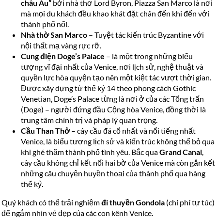
châu Âu”
bởi nhà thơ Lord Byron, Piazza San Marco là nơi
mà mọi du khách đều khao khát đặt chân đến khi đến với
thành phố nổi.
Nhà thờ San Marco
– Tuyệt tác kiến trúc Byzantine với
nội thất mạ vàng rực rỡ.
Cung điện Doge’s Palace
– là một trong những biểu
tượng vĩ đại nhất của Venice, nơi lịch sử, nghệ thuật và
quyền lực hòa quyện tạo nên một kiệt tác vượt thời gian.
Được xây dựng từ thế kỷ 14 theo phong cách Gothic
Venetian, Doge’s Palace từng là nơi ở của các Tổng trấn
(Doge) – người đứng đầu Cộng hòa Venice, đồng thời là
trung tâm chính trị và pháp lý quan trọng.
Cầu Than Thở
– cây cầu đá cổ nhất và nổi tiếng nhất
Venice, là biểu tượng lịch sử và kiến trúc không thể bỏ qua
khi ghé thăm thành phố tình yêu. Bắc qua
Grand Canal
,
cây cầu không chỉ kết nối hai bờ của Venice mà còn gắn kết
những câu chuyện huyền thoại của thành phố qua hàng
thế kỷ.
Quý khách có thể trải nghiệm
đi thuyền Gondola
(chi phí tự túc)
để ngắm nhìn vẻ đẹp của các con kênh Venice.