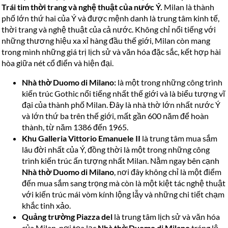
Trái tim thời trang và nghệ thuật của nước Ý.
Milan là thành
phố lớn thứ hai của Ý và được mệnh danh là trung tâm kinh tế,
thời trang và nghệ thuật của cả nước. Không chỉ nổi tiếng với
những thương hiệu xa xỉ hàng đầu thế giới, Milan còn mang
trong mình những giá trị lịch sử và văn hóa đặc sắc, kết hợp hài
hòa giữa nét cổ điển và hiện đại.
Nhà thờ Duomo di Milano:
là một trong những công trình
kiến trúc Gothic nổi tiếng nhất thế giới và là biểu tượng vĩ
đại của thành phố Milan. Đây là nhà thờ lớn nhất nước Ý
và lớn thứ ba trên thế giới, mất gần 600 năm để hoàn
thành, từ năm 1386 đến 1965.
Khu Galleria Vittorio Emanuele II
là trung tâm mua sắm
lâu đời nhất của Ý, đồng thời là một trong những công
trình kiến trúc ấn tượng nhất Milan. Nằm ngay bên cạnh
Nhà thờ Duomo di Milano
, nơi đây không chỉ là một điểm
đến mua sắm sang trọng mà còn là một kiệt tác nghệ thuật
với kiến trúc mái vòm kính lộng lẫy và những chi tiết chạm
khắc tinh xảo.
Quảng trường Piazza del
là trung tâm lịch sử và văn hóa
của Milan, nơi tọa lạc
Nhà thờ Duomo di Milano
tráng lệ.