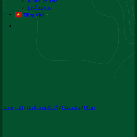
Tài liệu chia sẻ
Tuyển dụng
Tiếng Việt
▼
Trang chủ
/
Du lịch quốc tế
/
Châu Âu
/
Pháp
Tour Tây Nam Âu Bay Thẳng