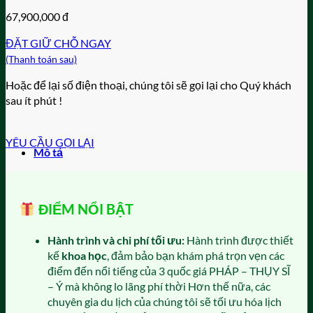
67,900,000
đ
ĐẶT GIỮ CHỖ NGAY
(Thanh toán sau)
Hoặc để lại số điện thoại, chúng tôi sẽ gọi lại cho Quý khách
sau ít phút !
YÊU CẦU GỌI LẠI
Mô tả
ĐIỂM NỔI BẬT
Hành trình và chi phí tối ưu:
Hành trình được thiết
kế
khoa học
, đảm bảo bạn khám phá trọn vẹn các
điểm đến nổi tiếng của 3 quốc giá PHÁP – THỤY SĨ
– Ý mà không lo lãng phí thời Hơn thế nữa, các
chuyên gia du lịch của chúng tôi sẽ tối ưu hóa lịch