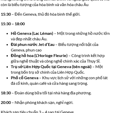
còn là biểu tượng của hòa bình và văn hóa châu Âu
15:30
– Đến Geneva, thủ đô hòa bình thế giới.
15:30 – 18:00
Hồ Geneva (Lac Léman)
– Một trong những hồ nước lớn
và đẹp nhất châu Âu.
Đài phun nước Jet d’Eau
– Biểu tượng nổi bật của
Geneva, phun cao
Đồng hồ hoa (L’Horloge Fleurie)
– Công trình kết hợp
giữa nghệ thuật và công nghệ chính xác của Thụy Sĩ.
Trụ sở Liên Hợp Quốc tại Geneva (bên ngoài
)
– Một
trong bốn trụ sở chính của Liên Hợp Quốc.
Phố cổ Geneva
– Khu vực lịch sử với những con phố lát
đá cổ kính, quán café và cửa hàng sang trọng.
18:30
– Đoàn dùng bữa tối tại nhà hàng địa phương.
20:00
– Nhận phòng khách sạn, nghỉ ngơi.
Khách sạn tiêu chuẩn 3 – 4 sao tại Geneve