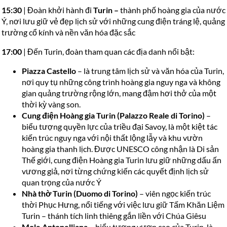
15:30
| Đoàn khởi hành đi
Turin
–
thành phố hoàng gia của nước
Ý, nơi lưu giữ vẻ đẹp lịch sử với những cung điện tráng lệ, quảng
trường cổ kính và nền văn hóa đặc sắc
17:00
| Đến Turin, đoàn tham quan các địa danh nổi bật:
Piazza Castello
– là trung tâm lịch sử và văn hóa của Turin,
nơi quy tụ những công trình hoàng gia nguy nga và không
gian quảng trường rộng lớn, mang đậm hơi thở của một
thời kỳ vàng son.
Cung điện Hoàng gia Turin (Palazzo Reale di Torino)
–
biểu tượng quyền lực của triều đại Savoy, là một kiệt tác
kiến trúc nguy nga với nội thất lộng lẫy và khu vườn
hoàng gia thanh lịch. Được UNESCO công nhận là Di sản
Thế giới, cung điện Hoàng gia Turin lưu giữ những dấu ấn
vương giả, nơi từng chứng kiến các quyết định lịch sử
quan trọng của nước Ý
Nhà thờ Turin (Duomo di Torino
)
– viên ngọc kiến trúc
thời Phục Hưng, nổi tiếng với việc lưu giữ Tấm Khăn Liệm
Turin – thánh tích linh thiêng gắn liền với Chúa Giêsu
Mole Antonelliana
– biểu tượng vươn cao của Turin, là