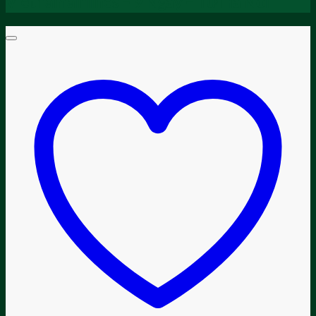
Vietnamairlines – 9 Ngày – Từ Hà Nội