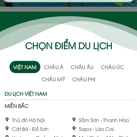
CHỌN ĐIỂM DU LỊCH
VIỆT NAM
CHÂU Á
CHÂU ÂU
CHÂU ÚC
CHÂU MỸ
CHÂU PHI
DU LỊCH VIỆT NAM
MIỀN BẮC
Thủ đô Hà Nội
Sầm Sơn - Thanh Hóa
Cát Bà - Đồ Sơn
Sapa - Lào Cai