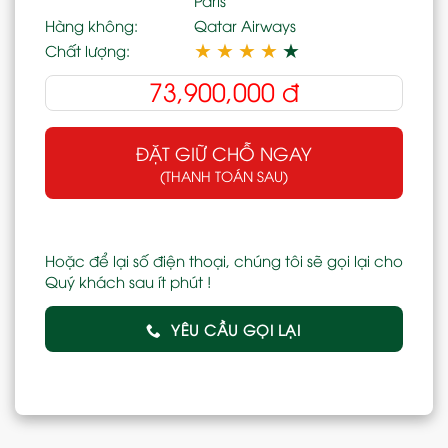
Hàng không:
Qatar Airways
★
★
★
★
★
Chất lượng:
73,900,000
đ
ĐẶT GIỮ CHỖ NGAY
(THANH TOÁN SAU)
Hoặc để lại số điện thoại, chúng tôi sẽ gọi lại cho
Quý khách sau ít phút !
YÊU CẦU GỌI LẠI