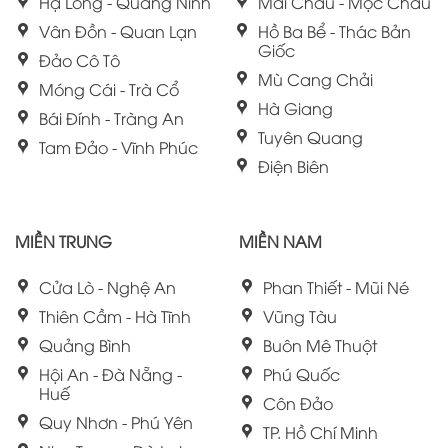
Hạ Long - Quảng Ninh
Mai Châu - Mộc Châu
Vân Đồn - Quan Lạn
Hồ Ba Bể - Thác Bản
Giốc
Đảo Cô Tô
Mù Cang Chải
Móng Cái - Trà Cổ
Hà Giang
Bái Đính - Tràng An
Tuyên Quang
Tam Đảo - Vĩnh Phúc
Điện Biên
MIỀN TRUNG
MIỀN NAM
Cửa Lò - Nghệ An
Phan Thiết - Mũi Né
Thiên Cầm - Hà Tĩnh
Vũng Tàu
Quảng Bình
Buôn Mê Thuột
Hội An - Đà Nẵng -
Phú Quốc
Huế
Côn Đảo
Quy Nhơn - Phú Yên
TP. Hồ Chí Minh