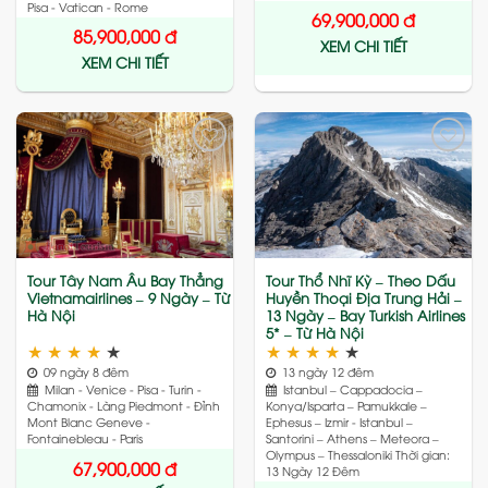
Pisa - Vatican - Rome
69,900,000
đ
85,900,000
đ
XEM CHI TIẾT
XEM CHI TIẾT
Add
Add
to
to
wishlist
wishlist
Tour Tây Nam Âu Bay Thẳng
Tour Thổ Nhĩ Kỳ – Theo Dấu
Vietnamairlines – 9 Ngày – Từ
Huyền Thoại Địa Trung Hải –
Hà Nội
13 Ngày – Bay Turkish Airlines
5* – Từ Hà Nội
★
★
★
★
★
★
★
★
★
★
09 ngày 8 đêm
13 ngày 12 đêm
Milan - Venice - Pisa - Turin -
Istanbul – Cappadocia –
Chamonix - Làng Piedmont - Đỉnh
Konya/Isparta – Pamukkale –
Mont Blanc Geneve -
Ephesus – Izmir - Istanbul –
Fontainebleau - Paris
Santorini – Athens – Meteora –
Olympus – Thessaloniki Thời gian:
67,900,000
đ
13 Ngày 12 Đêm