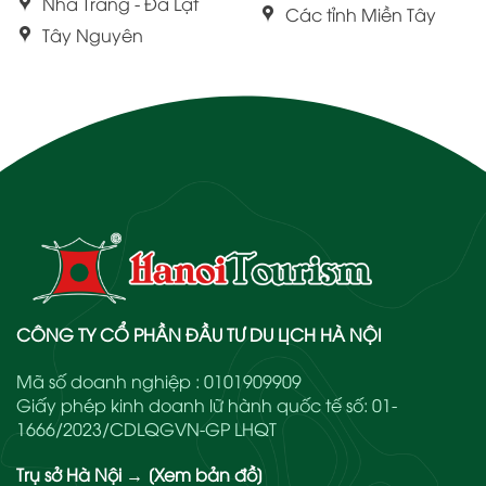
Nha Trang - Đà Lạt
Các tỉnh Miền Tây
Tây Nguyên
CÔNG TY CỔ PHẦN ĐẦU TƯ DU LỊCH HÀ NỘI
Mã số doanh nghiệp : 0101909909
Giấy phép kinh doanh lữ hành quốc tế số: 01-
1666/2023/CDLQGVN-GP LHQT
Trụ sở Hà Nội
→
[Xem bản đồ]