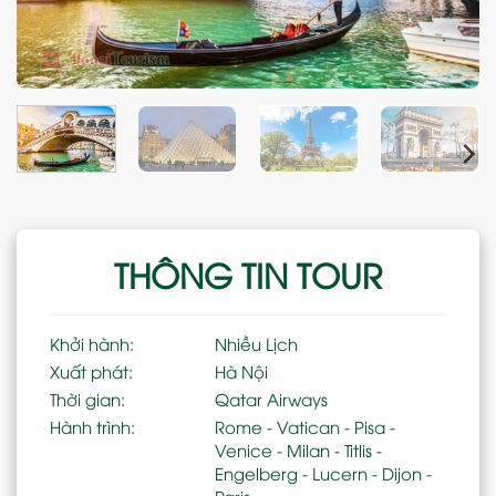
THÔNG TIN TOUR
Khởi hành:
Nhiều Lịch
Xuất phát:
Hà Nội
Thời gian:
Qatar Airways
Hành trình:
Rome - Vatican - Pisa -
Venice - Milan - Titlis -
Engelberg - Lucern - Dijon -
Paris