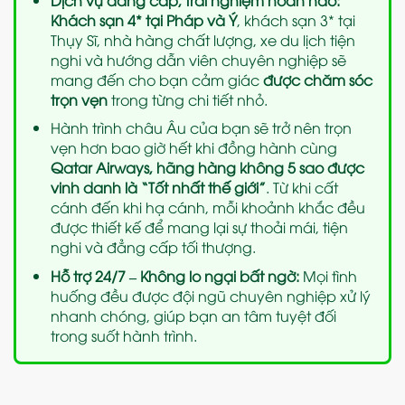
Khách sạn 4* tại Pháp và Ý
, khách sạn 3* tại
Thụy Sĩ, nhà hàng chất lượng, xe du lịch tiện
nghi và hướng dẫn viên chuyên nghiệp sẽ
mang đến cho bạn cảm giác
được chăm sóc
trọn vẹn
trong từng chi tiết nhỏ.
Hành trình châu Âu của bạn sẽ trở nên trọn
vẹn hơn bao giờ hết khi đồng hành cùng
Qatar Airways, hãng hàng không 5 sao được
vinh danh là “Tốt nhất thế giới”
. Từ khi cất
cánh đến khi hạ cánh, mỗi khoảnh khắc đều
được thiết kế để mang lại sự thoải mái, tiện
nghi và đẳng cấp tối thượng.
Hỗ trợ 24/7 – Không lo ngại bất ngờ:
Mọi tình
huống đều được đội ngũ chuyên nghiệp xử lý
nhanh chóng, giúp bạn an tâm tuyệt đối
trong suốt hành trình.