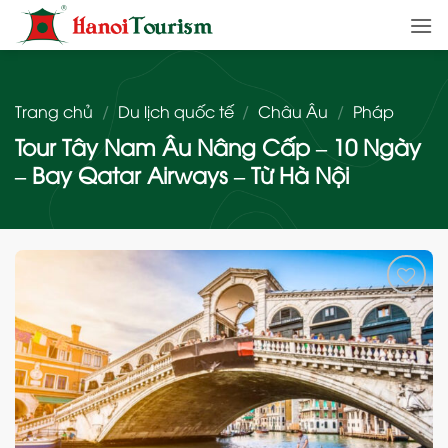
Bỏ
qua
nội
dung
Trang chủ
/
Du lịch quốc tế
/
Châu Âu
/
Pháp
Tour Tây Nam Âu Nâng Cấp – 10 Ngày
– Bay Qatar Airways – Từ Hà Nội
Add
to
wishlist