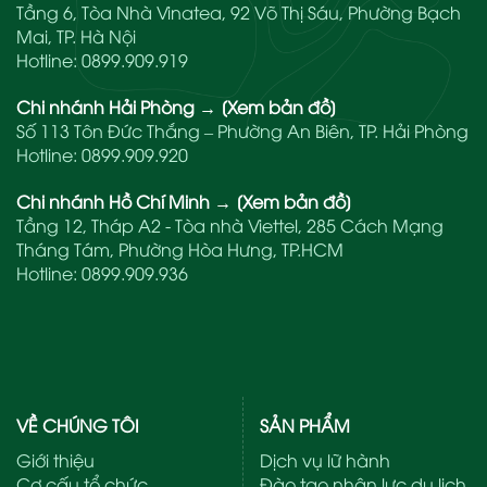
Tầng 6, Tòa Nhà Vinatea, 92 Võ Thị Sáu, Phường Bạch
Mai, TP. Hà Nội
Hotline:
0899.909.919
Chi nhánh Hải Phòng
→
[Xem bản đồ]
Số 113 Tôn Đức Thắng – Phường An Biên, TP. Hải Phòng
Hotline:
0899.909.920
Chi nhánh Hồ Chí Minh
→
[Xem bản đồ]
Tầng 12, Tháp A2 - Tòa nhà Viettel, 285 Cách Mạng
Tháng Tám, Phường Hòa Hưng, TP.HCM
Hotline:
0899.909.936
VỀ CHÚNG TÔI
SẢN PHẨM
Giới thiệu
Dịch vụ lữ hành
Cơ cấu tổ chức
Đào tạo nhân lực du lịch