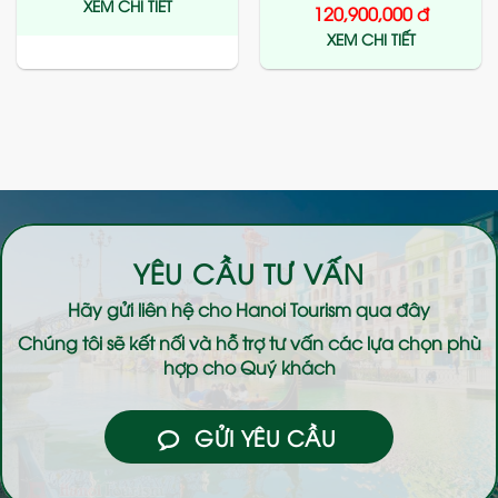
XEM CHI TIẾT
120,900,000
đ
XEM CHI TIẾT
YÊU CẦU TƯ VẤN
Hãy gửi liên hệ cho
Hanoi Tourism
qua đây
Chúng tôi sẽ kết nối và hỗ trợ tư vấn các lựa chọn phù
hợp cho Quý khách
GỬI YÊU CẦU