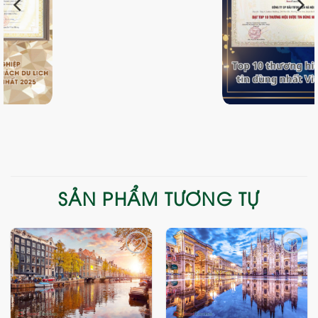
SẢN PHẨM TƯƠNG TỰ
Add
Add
to
to
wishlist
wishlist