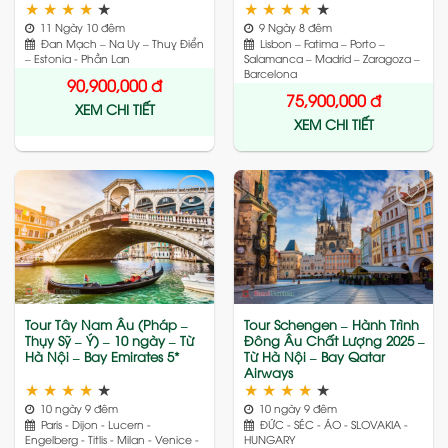
★
★
★
★
★
★
★
★
★
★
11 Ngày 10 đêm
9 Ngày 8 đêm
Đan Mạch – Na Uy – Thuỵ Điển
Lisbon – Fatima – Porto –
– Estonia - Phần Lan
Salamanca – Madrid – Zaragoza –
Barcelona
90,900,000
đ
75,900,000
đ
XEM CHI TIẾT
XEM CHI TIẾT
Add
Add
to
to
wishlist
wishlist
Tour Tây Nam Âu (Pháp –
Tour Schengen – Hành Trình
Thụy Sỹ – Ý) – 10 ngày – Từ
Đông Âu Chất Lượng 2025 –
Hà Nội – Bay Emirates 5*
Từ Hà Nội – Bay Qatar
Airways
★
★
★
★
★
★
★
★
★
★
10 ngày 9 đêm
10 ngày 9 đêm
Paris - Dijon - Lucern -
ĐỨC - SÉC - ÁO - SLOVAKIA -
Engelberg - Titlis - Milan - Venice -
HUNGARY