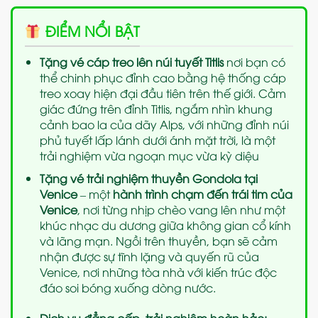
ĐIỂM NỔI BẬT
Tặng vé cáp treo lên núi tuyết Titlis
nơi bạn có
thể chinh phục đỉnh cao bằng hệ thống cáp
treo xoay hiện đại đầu tiên trên thế giới. Cảm
giác đứng trên đỉnh Titlis, ngắm nhìn khung
cảnh bao la của dãy Alps, với những đỉnh núi
phủ tuyết lấp lánh dưới ánh mặt trời, là một
trải nghiệm vừa ngoạn mục vừa kỳ diệu
Tặng vé trải nghiệm thuyền Gondola tại
Venice
– một
hành trình chạm đến trái tim của
Venice
, nơi từng nhịp chèo vang lên như một
khúc nhạc du dương giữa không gian cổ kính
và lãng mạn. Ngồi trên thuyền, bạn sẽ cảm
nhận được sự tĩnh lặng và quyến rũ của
Venice, nơi những tòa nhà với kiến trúc độc
đáo soi bóng xuống dòng nước.
Dịch vụ đẳng cấp, trải nghiệm hoàn hảo
: