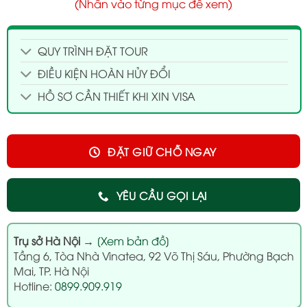
(Nhấn vào từng mục để xem)
QUY TRÌNH ĐẶT TOUR
ĐIỀU KIỆN HOÀN HỦY ĐỔI
HỒ SƠ CẦN THIẾT KHI XIN VISA
ĐẶT GIỮ CHỖ NGAY
YÊU CẦU GỌI LẠI
Trụ sở Hà Nội
→
[Xem bản đồ]
Tầng 6, Tòa Nhà Vinatea, 92 Võ Thị Sáu, Phường Bạch
Mai, TP. Hà Nội
Hotline:
0899.909.919