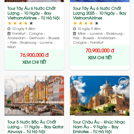
Tour Tây Âu 6 Nước Chất
Tour Tây Âu 6 Nước Chất
Lượng – 10 Ngày – Bay
Lượng 2025 – 10 Ngày – Bay
VietnamAirlines – Từ Hà Nội
VietnamAirlines
★
★
★
★
★
★
★
★
★
★
10 ngày 9 đêm
10 ngày 9 đêm
Frankfurt – Cologne –
Milan – Lucerne – Strasbourg –
Amsterdam – Giethoorn – Brussels
Paris – Brussels – Amsterdam –
– Paris – Strasbourg – Lucerne –
Cologne – Frankfurt
Milan
70,900,000
đ
76,900,000
đ
XEM CHI TIẾT
XEM CHI TIẾT
Add
Add
to
to
wishlist
wishlist
Tour 5 Nước Bắc Âu Chất
Tour Châu Âu – Khúc Nhạc
Lượng – 11 Ngày – Bay Qatar
Nam Âu – 9 Ngày – Bay
Airways – Từ Hà Nội
Emirates – Từ Hà Nội