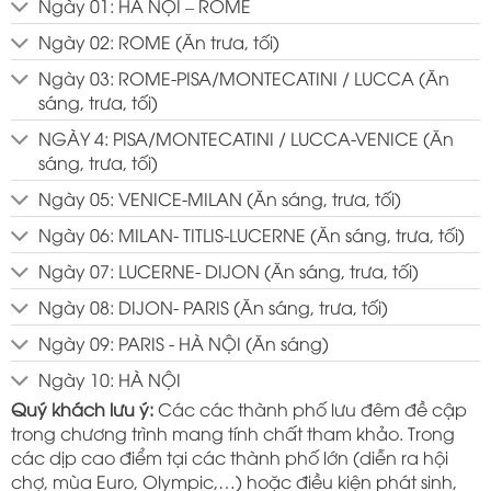
Ngày 01: HÀ NỘI – ROME
Ngày 02: ROME (Ăn trưa, tối)
Ngày 03: ROME-PISA/MONTECATINI / LUCCA (Ăn
sáng, trưa, tối)
NGÀY 4: PISA/MONTECATINI / LUCCA-VENICE (Ăn
sáng, trưa, tối)
Ngày 05: VENICE-MILAN (Ăn sáng, trưa, tối)
Ngày 06: MILAN- TITLIS-LUCERNE (Ăn sáng, trưa, tối)
Ngày 07: LUCERNE- DIJON (Ăn sáng, trưa, tối)
Ngày 08: DIJON- PARIS (Ăn sáng, trưa, tối)
Ngày 09: PARIS - HÀ NỘI (Ăn sáng)
Ngày 10: HÀ NỘI
Quý khách lưu ý:
Các các thành phố lưu đêm đề cập
trong chương trình mang tính chất tham khảo. Trong
các dịp cao điểm tại các thành phố lớn (diễn ra hội
chợ, mùa Euro, Olympic,…) hoặc điều kiện phát sinh,