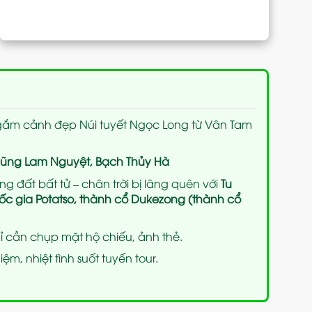
ngắm cảnh đẹp Núi tuyết Ngọc Long từ Vân Tam
lũng Lam Nguyệt, Bạch Thủy Hà
ng đất bất tử – chân trời bị lãng quên với
Tu
ốc gia Potatso, thành cổ Dukezong (thành cổ
hỉ cần chụp mặt hộ chiếu, ảnh thẻ.
m, nhiệt tình suốt tuyến tour.