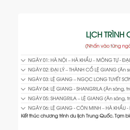
LỊCH TRÌNH C
(Nhấn vào từng ng
NGÀY 01: HÀ NỘI – HÀ KHẨU – MÔNG TỰ - ĐẠI L
NGÀY 02: ĐẠI LÝ – THÀNH CỔ LỆ GIANG (Ăn sán
NGÀY 03: LỆ GIANG – NGỌC LONG TUYẾT SƠN (
NGÀY 04: LỆ GIANG - SHANGRILA (Ăn sáng, trư
NGÀY 05: SHANGRILA – LỆ GIANG (Ăn sáng, trư
NGÀY 06: LỆ GIANG - CÔN MINH – HÀ KHẨU - H
Kết thúc chương trình du lịch Trung Quốc. Tạm b