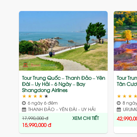
Add
to
wishlist
Tour Trung Quốc – Thanh Đảo – Yên
Tour Tr
Đài – Uy Hải – 6 Ngày – Bay
Tân Cươ
Shangdong Airlines
★
★
★
★
★
★
★
★
6 ngày 6 đêm
8 ngày
THANH ĐẢO – YÊN ĐÀI – UY HẢI
URUMQI
17,990,000
đ
XEM CHI TIẾT
42,990,0
15,990,000
đ