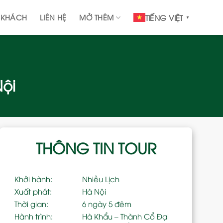
 KHÁCH
LIÊN HỆ
MỞ THÊM
TIẾNG VIỆT
▼
Nội
THÔNG TIN TOUR
Khởi hành:
Nhiều Lịch
Xuất phát:
Hà Nội
Thời gian:
6 ngày 5 đêm
Hành trình:
Hà Khẩu – Thành Cổ Đại