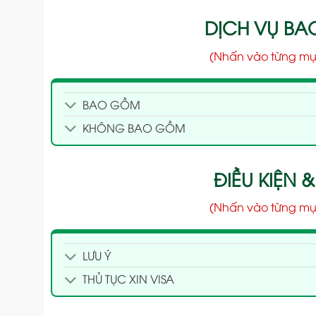
DỊCH VỤ B
(Nhấn vào từng mụ
BAO GỒM
KHÔNG BAO GỒM
ĐIỀU KIỆN &
(Nhấn vào từng mụ
LƯU Ý
THỦ TỤC XIN VISA