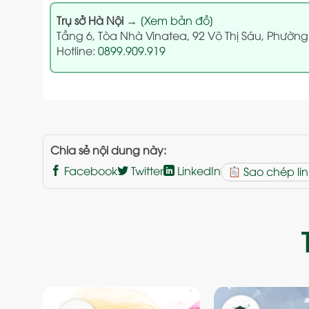
Trụ sở Hà Nội
→
[Xem bản đồ]
Tầng 6, Tòa Nhà Vinatea, 92 Võ Thị Sáu, Phường
Hotline:
0899.909.919
Chia sẻ nội dung này:
Facebook
Twitter
LinkedIn
Sao chép lin