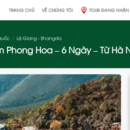
TRANG CHỦ
VỀ CHÚNG TÔI
TOUR ĐANG NHẬN
Quốc
/
Lệ Giang - Shangrila
m Phong Hoa – 6 Ngày – Từ Hà 
Add
to
wishlist