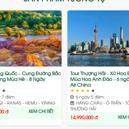
Add
to
wishlist
ung Quốc – Cung Đường Bắc
Tour Thượng Hải – Xứ Hoa
ng Mùa Hè – 8 Ngày
Mùa Hoa Anh Đào – 6 ngà
Air China
★
★
★
★
★
★
★
 7 đêm
6 ngày 5 đêm
 – KANAS – HEMU – YINING
HÀNG CHÂU - Ô TRẤN - T
THƯỢNG HẢI
XEM CHI TIẾT
00
đ
XEM C
14,990,000
đ