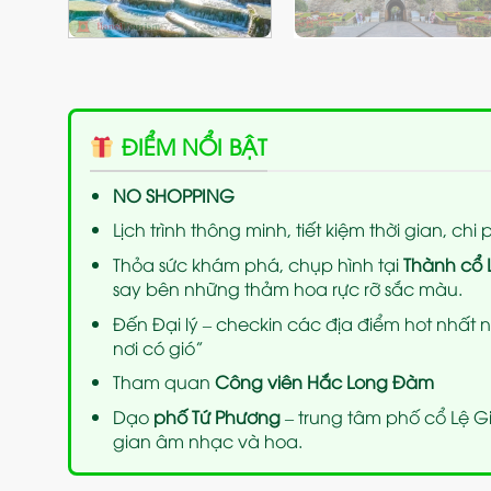
ĐIỂM NỔI BẬT
NO SHOPPING
Lịch trình thông minh, tiết kiệm thời gian, chi 
Thỏa sức khám phá, chụp hình tại
Thành cổ 
say bên những thảm hoa rực rỡ sắc màu.
Đến Đại lý – checkin các địa điểm hot nhất 
nơi có gió”
Tham quan
Công viên Hắc Long Đàm
Dạo
phố Tứ Phương
– trung tâm phố cổ Lệ G
gian âm nhạc và hoa.