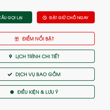
CẦU GỌI LẠI
ĐẶT GIỮ CHỖ NGAY
ĐIỂM NỔI BẬT
LỊCH TRÌNH CHI TIẾT
DỊCH VỤ BAO GỒM
ĐIỀU KIỆN & LƯU Ý