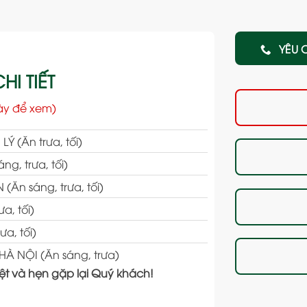
YÊU 
HI TIẾT
ày để xem)
Ý (Ăn trưa, tối)
g, trưa, tối)
Ăn sáng, trưa, tối)
a, tối)
a, tối)
À NỘI (Ăn sáng, trưa)
iệt và hẹn gặp lại Quý khách!