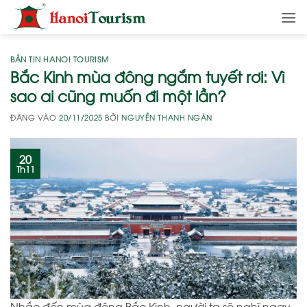
Bỏ
qua
nội
dung
BẢN TIN HANOI TOURISM
Bắc Kinh mùa đông ngắm tuyết rơi: Vì
sao ai cũng muốn đi một lần?
ĐĂNG VÀO
20/11/2025
BỞI
NGUYỄN THANH NGÂN
20
Th11
Nhắc đến mùa đông Bắc Kinh, người ta sẽ nghĩ ngay