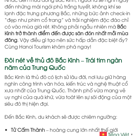
đến những mái ngói phủ trắng tuyết, không khí se
lạnh đặc trưng phương Bắc, những bức ảnh check-in
“đẹp như phim cổ trang” và trải nghiệm độc đáo chỉ
có vào mùa giá rét. Không phải ngẫu nhiên mà
Bắc
Kinh trở thành điểm đến được săn đón nhất mỗi mùa
đông
. Vậy điều gì tạo nên sức hấp dẫn đặc biệt ấy?
Cùng Hanoi Tourism khám phá ngay!
Đôi nét về thủ đô Bắc Kinh – Trái tim ngàn
năm của Trung Quốc
Bắc Kinh là thủ đô có lịch sử lâu đời, nơi lưu giữ hàng
nghìn công trình văn hóa, kiến trúc và nghệ thuật cổ
xưa nhất của Trung Quốc. Thành phố vừa mang vẻ
uy nghi của quá khứ, vừa toát lên sự sôi động của một
siêu đô thị hiện đại.
Đến Bắc Kinh, du khách sẽ được chiêm ngưỡng:
Tử Cấm Thành
– hoàng cung lớn nhất thế giới
Tiếng Việt
▼