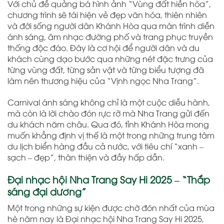
Với chủ đề quảng bá hình ảnh “Vùng đất hiền hòa”,
chương trình sẽ tái hiện vẻ đẹp văn hóa, thiên nhiên
và đời sống người dân Khánh Hòa qua màn trình diễn
ánh sáng, âm nhạc đường phố và trang phục truyền
thống độc đáo. Đây là cơ hội để người dân và du
khách cùng dạo bước qua những nét đặc trưng của
từng vùng đất, từng sản vật và từng biểu tượng đã
làm nên thương hiệu của “Vịnh ngọc Nha Trang”.
Carnival ánh sáng không chỉ là một cuộc diễu hành,
mà còn là lời chào đón rực rỡ mà Nha Trang gửi đến
du khách năm châu. Qua đó, tỉnh Khánh Hòa mong
muốn khẳng định vị thế là một trong những trung tâm
du lịch biển hàng đầu cả nước, với tiêu chí “xanh –
sạch – đẹp”, thân thiện và đầy hấp dẫn.
Đại nhạc hội Nha Trang Say Hi 2025 – “Thắp
sáng đại dương”
Một trong những sự kiện được chờ đón nhất của mùa
hè năm nay là Đại nhạc hội Nha Trang Say Hi 2025,