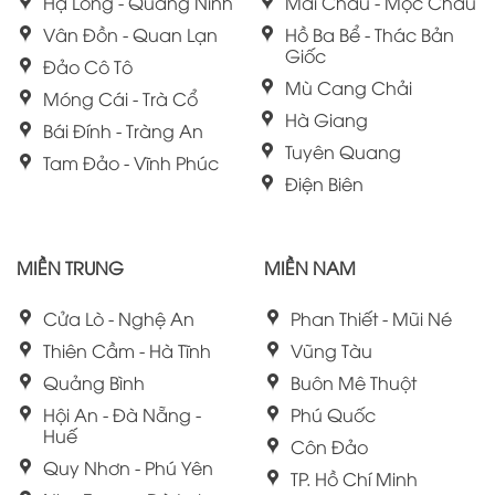
Hạ Long - Quảng Ninh
Mai Châu - Mộc Châu
Vân Đồn - Quan Lạn
Hồ Ba Bể - Thác Bản
Giốc
Đảo Cô Tô
Mù Cang Chải
Móng Cái - Trà Cổ
Hà Giang
Bái Đính - Tràng An
Tuyên Quang
Tam Đảo - Vĩnh Phúc
Điện Biên
MIỀN TRUNG
MIỀN NAM
Cửa Lò - Nghệ An
Phan Thiết - Mũi Né
Thiên Cầm - Hà Tĩnh
Vũng Tàu
Quảng Bình
Buôn Mê Thuột
Hội An - Đà Nẵng -
Phú Quốc
Huế
Côn Đảo
Quy Nhơn - Phú Yên
TP. Hồ Chí Minh