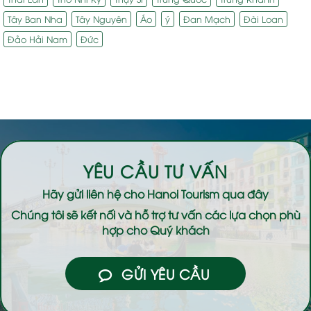
Tây Ban Nha
Tây Nguyên
Áo
ý
Đan Mạch
Đài Loan
Đảo Hải Nam
Đức
YÊU CẦU TƯ VẤN
Hãy gửi liên hệ cho
Hanoi Tourism
qua đây
Chúng tôi sẽ kết nối và hỗ trợ tư vấn các lựa chọn phù
hợp cho Quý khách
GỬI YÊU CẦU