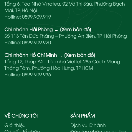
Tầng 6, Tòa Nhà Vinatea, 92 Võ Thị Sáu, Phường Bạch
Mai, TP. Hà Nội
Hotline:
0899.909.919
Chi nhánh Hải Phòng
→
[Xem bản đồ]
Số 113 Tôn Đức Thắng – Phường An Biên, TP. Hải Phòng
Hotline:
0899.909.920
Chi nhánh Hồ Chí Minh
→
[Xem bản đồ]
Tầng 12, Tháp A2 - Tòa nhà Viettel, 285 Cách Mạng
Tháng Tám, Phường Hòa Hưng, TP.HCM
Hotline:
0899.909.936
VỀ CHÚNG TÔI
SẢN PHẨM
Giới thiệu
Dịch vụ lữ hành
Cơ cấu tổ chức
Đào tạo nhân lực du lịch