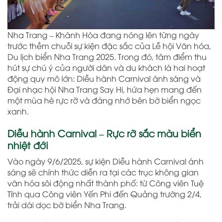
Nha Trang – Khánh Hòa đang nóng lên từng ngày
trước thềm chuỗi sự kiện đặc sắc của Lễ hội Văn hóa,
Du lịch biển Nha Trang 2025. Trong đó, tâm điểm thu
hút sự chú ý của người dân và du khách là hai hoạt
động quy mô lớn: Diễu hành Carnival ánh sáng và
Đại nhạc hội Nha Trang Say Hi, hứa hẹn mang đến
một mùa hè rực rỡ và đáng nhớ bên bờ biển ngọc
xanh.
Diễu hành Carnival – Rực rỡ sắc màu biển
nhiệt đới
Vào ngày 9/6/2025, sự kiện Diễu hành Carnival ánh
sáng sẽ chính thức diễn ra tại các trục không gian
văn hóa sôi động nhất thành phố: từ Công viên Tuệ
Tĩnh qua Công viên Yến Phi đến Quảng trường 2/4,
trải dài dọc bờ biển Nha Trang.