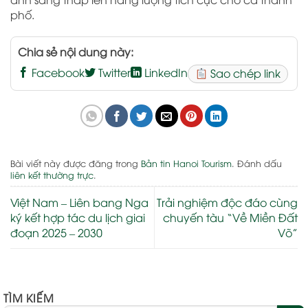
phố.
Chia sẻ nội dung này:
Facebook
Twitter
LinkedIn
Sao chép link
Bài viết này được đăng trong
Bản tin Hanoi Tourism
. Đánh dấu
liên kết thường trực
.
Việt Nam – Liên bang Nga
Trải nghiệm độc đáo cùng
ký kết hợp tác du lịch giai
chuyến tàu “Về Miền Đất
đoạn 2025 – 2030
Võ”
TÌM KIẾM