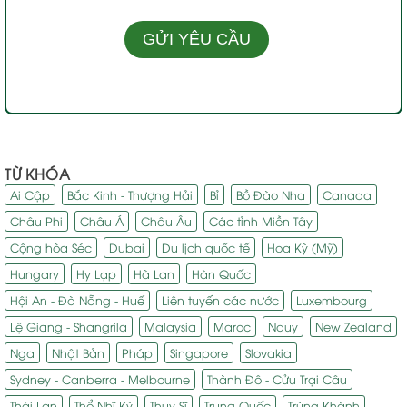
TỪ KHÓA
Ai Cập
Bắc Kinh - Thượng Hải
Bỉ
Bồ Đào Nha
Canada
Châu Phi
Châu Á
Châu Âu
Các tỉnh Miền Tây
Cộng hòa Séc
Dubai
Du lịch quốc tế
Hoa Kỳ (Mỹ)
Hungary
Hy Lạp
Hà Lan
Hàn Quốc
Hội An - Đà Nẵng - Huế
Liên tuyến các nước
Luxembourg
Lệ Giang - Shangrila
Malaysia
Maroc
Nauy
New Zealand
Nga
Nhật Bản
Pháp
Singapore
Slovakia
Sydney - Canberra - Melbourne
Thành Đô - Cửu Trại Câu
Thái Lan
Thổ Nhĩ Kỳ
Thụy Sĩ
Trung Quốc
Trùng Khánh