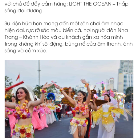
với chủ đề đầy cảm hứng: LIGHT THE OCEAN – Thắp
sáng đại dương.
Sự kiện hứa hẹn mang đến một sân chơi âm nhạc
hiện đại, rực rỡ sắc màu biển cả, nơi người dân Nha
Trang – Khánh Hòa và du khách gần xa hòa mình
trong không khí sôi động, bùng nổ của âm thanh, ánh
sáng và cảm xúc.