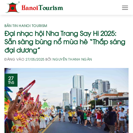
Bỏ
qua
nội
dung
BẢN TIN HANOI TOURISM
Đại nhạc hội Nha Trang Say Hi 2025:
Sẵn sàng bùng nổ mùa hè “Thắp sáng
đại dương”
ĐĂNG VÀO
27/05/2025
BỞI
NGUYỄN THANH NGÂN
27
Th5