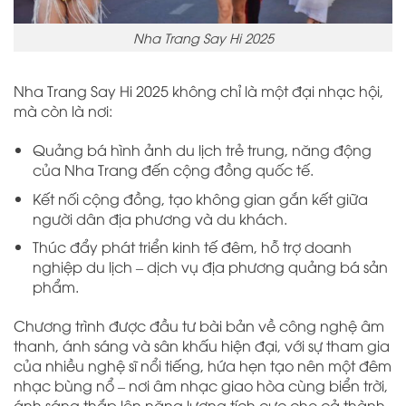
Nha Trang Say Hi 2025
Nha Trang Say Hi 2025 không chỉ là một đại nhạc hội,
mà còn là nơi:
Quảng bá hình ảnh du lịch trẻ trung, năng động
của Nha Trang đến cộng đồng quốc tế.
Kết nối cộng đồng, tạo không gian gắn kết giữa
người dân địa phương và du khách.
Thúc đẩy phát triển kinh tế đêm, hỗ trợ doanh
nghiệp du lịch – dịch vụ địa phương quảng bá sản
phẩm.
Chương trình được đầu tư bài bản về công nghệ âm
thanh, ánh sáng và sân khấu hiện đại, với sự tham gia
của nhiều nghệ sĩ nổi tiếng, hứa hẹn tạo nên một đêm
nhạc bùng nổ – nơi âm nhạc giao hòa cùng biển trời,
ánh sáng thắp lên năng lượng tích cực cho cả thành