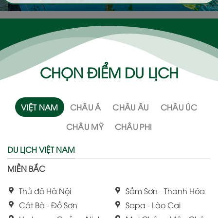
CHỌN ĐIỂM DU LỊCH
VIỆT NAM
CHÂU Á
CHÂU ÂU
CHÂU ÚC
CHÂU MỸ
CHÂU PHI
DU LỊCH VIỆT NAM
MIỀN BẮC
Thủ đô Hà Nội
Sầm Sơn - Thanh Hóa
Cát Bà - Đồ Sơn
Sapa - Lào Cai