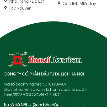
Nha Trang - Đà Lạt
Các tỉnh Miền Tây
Tây Nguyên
CÔNG TY CỔ PHẦN ĐẦU TƯ DU LỊCH HÀ NỘI
Mã số doanh nghiệp : 0101909909
Giấy phép kinh doanh lữ hành quốc tế số: 01-
1666/2023/CDLQGVN-GP LHQT
Trụ sở Hà Nội
→
[Xem bản đồ]