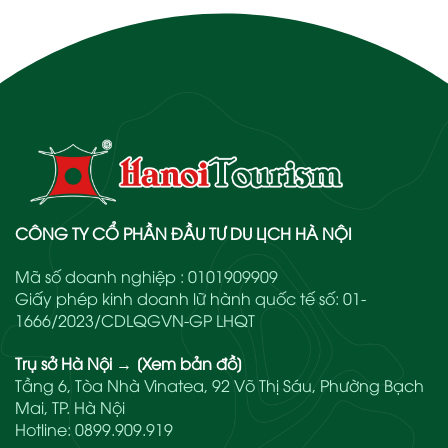
CÔNG TY CỔ PHẦN ĐẦU TƯ DU LỊCH HÀ NỘI
Mã số doanh nghiệp : 0101909909
Giấy phép kinh doanh lữ hành quốc tế số: 01-
1666/2023/CDLQGVN-GP LHQT
Trụ sở Hà Nội
→
[Xem bản đồ]
Tầng 6, Tòa Nhà Vinatea, 92 Võ Thị Sáu, Phường Bạch
Mai, TP. Hà Nội
Hotline:
0899.909.919