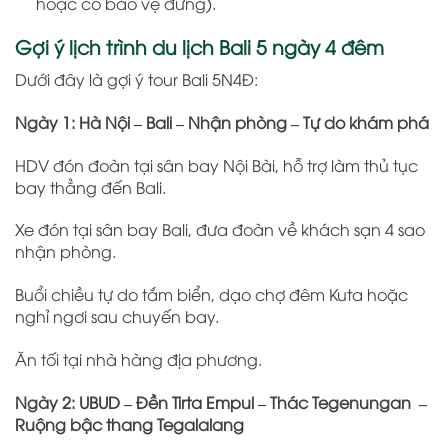
hoặc có bảo vệ đứng).
Gợi ý lịch trình du lịch Bali 5 ngày 4 đêm
Dưới đây là gợi ý tour Bali 5N4Đ:
Ngày 1: Hà Nội – Bali – Nhận phòng – Tự do khám phá
HDV đón đoàn tại sân bay Nội Bài, hỗ trợ làm thủ tục
bay thẳng đến Bali.
Xe đón tại sân bay Bali, đưa đoàn về khách sạn 4 sao
nhận phòng.
Buổi chiều tự do tắm biển, dạo chợ đêm Kuta hoặc
nghỉ ngơi sau chuyến bay.
Ăn tối tại nhà hàng địa phương.
Ngày 2: UBUD – Đền Tirta Empul – Thác Tegenungan –
Ruộng bậc thang Tegalalang