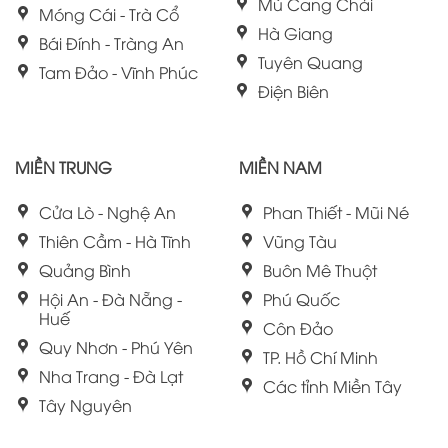
Mù Cang Chải
Móng Cái - Trà Cổ
Hà Giang
Bái Đính - Tràng An
Tuyên Quang
Tam Đảo - Vĩnh Phúc
Điện Biên
MIỀN TRUNG
MIỀN NAM
Cửa Lò - Nghệ An
Phan Thiết - Mũi Né
Thiên Cầm - Hà Tĩnh
Vũng Tàu
Quảng Bình
Buôn Mê Thuột
Hội An - Đà Nẵng -
Phú Quốc
Huế
Côn Đảo
Quy Nhơn - Phú Yên
TP. Hồ Chí Minh
Nha Trang - Đà Lạt
Các tỉnh Miền Tây
Tây Nguyên