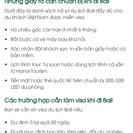
Những giấy tờ cần chuẩn bị khi đi Bali
Dưới đây là danh sách hồ sơ du lịch Bali đầy đủ cho
du khách Việt Nam được miễn visa:
Hộ chiếu gốc còn hạn ít nhất 6 tháng.
Bắt buộc có vé máy bay khứ hồi.
Xác nhận đặt khách sạn: In sẵn bản giấy hoặc có
bản mềm.
Lịch trình tour: Tự soạn hoặc dùng lịch trình có sẵn
từ Hanoi Tourism.
Tiền mặt hoặc thẻ quốc tế: Nên chuẩn bị 300–500
USD dự phòng.
Các trường hợp cần làm visa khi đi Bali
Bạn sẽ cần xin visa du lịch Bali nếu:
Dự định ở lại quá 30 ngày.
Đi với mục đích học tập, làm việc, đầu tư, nghiên