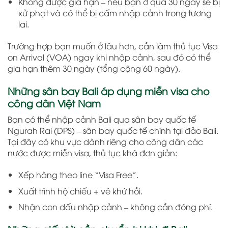
Không được gia hạn – nếu bạn ở quá 30 ngày sẽ bị
xử phạt và có thể bị cấm nhập cảnh trong tương
lai.
Trường hợp bạn muốn ở lâu hơn, cần làm thủ tục Visa
on Arrival (VOA) ngay khi nhập cảnh, sau đó có thể
gia hạn thêm 30 ngày (tổng cộng 60 ngày).
Những sân bay Bali áp dụng miễn visa cho
công dân Việt Nam
Bạn có thể nhập cảnh Bali qua sân bay quốc tế
Ngurah Rai (DPS) – sân bay quốc tế chính tại đảo Bali.
Tại đây có khu vực dành riêng cho công dân các
nước được miễn visa, thủ tục khá đơn giản:
Xếp hàng theo line “Visa Free”.
Xuất trình hộ chiếu + vé khứ hồi.
Nhận con dấu nhập cảnh – không cần đóng phí.