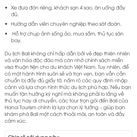
Xe đưa đón riêng, khách sạn 4 sao, ăn uống đầy
đủ.
Hướng dẫn viên chuyên nghiệp theo sát đoàn.
Hỗ trợ chụp ảnh sống ảo, mua sắm, thủ tục sân
bay.
Du lịch Bali không chỉ hấp dẫn bởi vẻ đẹp thiên nhiên
và văn hóa độc đáo mà còn nhờ chính sách miễn
visa thuận tiện cho du khách Việt Nam. Tuy nhiên, để
có một hành trình suôn sẻ và trọn vẹn, bạn vẫn cần
chuẩn bị đầy đủ giấy tờ, nắm rõ các quy định nhập
cảnh và lựa chọn hình thức du lịch phù hợp. Nếu bạn
muốn tận hưởng kỳ nghỉ mà không phải lo lắng về
thủ tục hay di chuyển, các tour trọn gói đến Bali của
Hanoi Tourism chính là lựa chọn lý tưởng – giúp bạn
khám phá Bali một cách thoải mái, an toàn và đầy
cảm xúc.
Chia sẻ nội dung này: