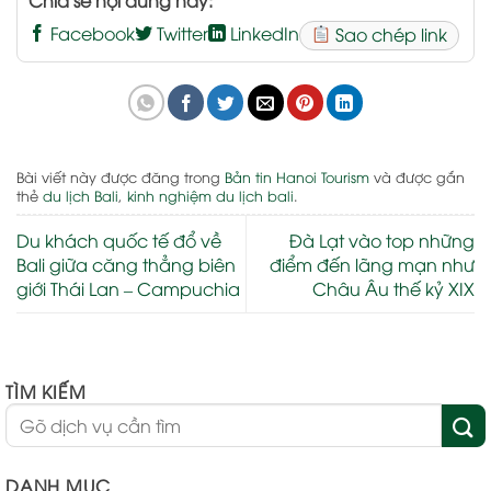
Facebook
Twitter
LinkedIn
Sao chép link
Bài viết này được đăng trong
Bản tin Hanoi Tourism
và được gắn
thẻ
du lịch Bali
,
kinh nghiệm du lịch bali
.
Du khách quốc tế đổ về
Đà Lạt vào top những
Bali giữa căng thẳng biên
điểm đến lãng mạn như
giới Thái Lan – Campuchia
Châu Âu thế kỷ XIX
TÌM KIẾM
DANH MỤC