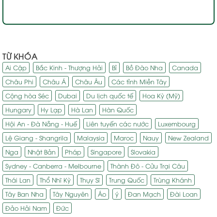
TỪ KHÓA
Ai Cập
Bắc Kinh - Thượng Hải
Bỉ
Bồ Đào Nha
Canada
Châu Phi
Châu Á
Châu Âu
Các tỉnh Miền Tây
Cộng hòa Séc
Dubai
Du lịch quốc tế
Hoa Kỳ (Mỹ)
Hungary
Hy Lạp
Hà Lan
Hàn Quốc
Hội An - Đà Nẵng - Huế
Liên tuyến các nước
Luxembourg
Lệ Giang - Shangrila
Malaysia
Maroc
Nauy
New Zealand
Nga
Nhật Bản
Pháp
Singapore
Slovakia
Sydney - Canberra - Melbourne
Thành Đô - Cửu Trại Câu
Thái Lan
Thổ Nhĩ Kỳ
Thụy Sĩ
Trung Quốc
Trùng Khánh
Tây Ban Nha
Tây Nguyên
Áo
ý
Đan Mạch
Đài Loan
Đảo Hải Nam
Đức