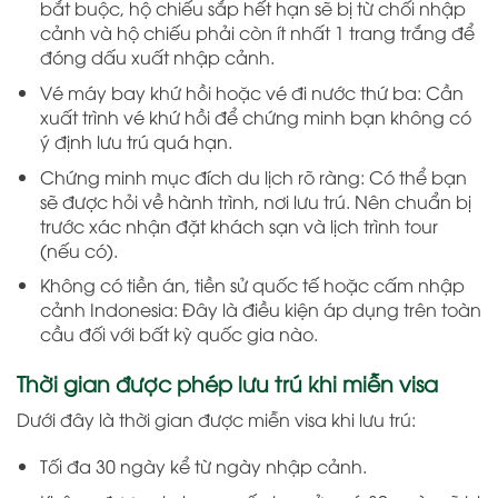
bắt buộc, hộ chiếu sắp hết hạn sẽ bị từ chối nhập
cảnh và hộ chiếu phải còn ít nhất 1 trang trắng để
đóng dấu xuất nhập cảnh.
Vé máy bay khứ hồi hoặc vé đi nước thứ ba: Cần
xuất trình vé khứ hồi để chứng minh bạn không có
ý định lưu trú quá hạn.
Chứng minh mục đích du lịch rõ ràng: Có thể bạn
sẽ được hỏi về hành trình, nơi lưu trú. Nên chuẩn bị
trước xác nhận đặt khách sạn và lịch trình tour
(nếu có).
Không có tiền án, tiền sử quốc tế hoặc cấm nhập
cảnh Indonesia: Đây là điều kiện áp dụng trên toàn
cầu đối với bất kỳ quốc gia nào.
Thời gian được phép lưu trú khi miễn visa
Dưới đây là thời gian được miễn visa khi lưu trú:
Tối đa 30 ngày kể từ ngày nhập cảnh.