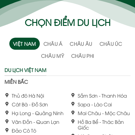
CHỌN ĐIỂM DU LỊCH
VIỆT NAM
CHÂU Á
CHÂU ÂU
CHÂU ÚC
CHÂU MỸ
CHÂU PHI
DU LỊCH VIỆT NAM
MIỀN BẮC
Thủ đô Hà Nội
Sầm Sơn - Thanh Hóa
Cát Bà - Đồ Sơn
Sapa - Lào Cai
Hạ Long - Quảng Ninh
Mai Châu - Mộc Châu
Vân Đồn - Quan Lạn
Hồ Ba Bể - Thác Bản
Giốc
Đảo Cô Tô