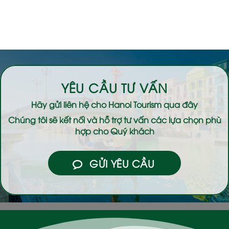
YÊU CẦU TƯ VẤN
Hãy gửi liên hệ cho
Hanoi Tourism
qua đây
Chúng tôi sẽ kết nối và hỗ trợ tư vấn các lựa chọn phù
hợp cho Quý khách
GỬI YÊU CẦU