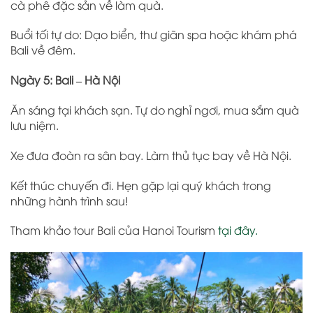
cà phê đặc sản về làm quà.
Buổi tối tự do: Dạo biển, thư giãn spa hoặc khám phá
Bali về đêm.
Ngày 5: Bali – Hà Nội
Ăn sáng tại khách sạn. Tự do nghỉ ngơi, mua sắm quà
lưu niệm.
Xe đưa đoàn ra sân bay. Làm thủ tục bay về Hà Nội.
Kết thúc chuyến đi. Hẹn gặp lại quý khách trong
những hành trình sau!
Tham khảo tour Bali của Hanoi Tourism
tại đây.