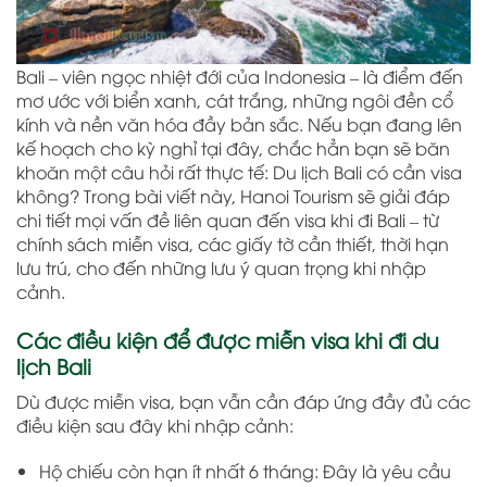
Bali – viên ngọc nhiệt đới của Indonesia – là điểm đến
mơ ước với biển xanh, cát trắng, những ngôi đền cổ
kính và nền văn hóa đầy bản sắc. Nếu bạn đang lên
kế hoạch cho kỳ nghỉ tại đây, chắc hẳn bạn sẽ băn
khoăn một câu hỏi rất thực tế: Du lịch Bali có cần visa
không? Trong bài viết này, Hanoi Tourism sẽ giải đáp
chi tiết mọi vấn đề liên quan đến visa khi đi Bali – từ
chính sách miễn visa, các giấy tờ cần thiết, thời hạn
lưu trú, cho đến những lưu ý quan trọng khi nhập
cảnh.
Các điều kiện để được miễn visa khi đi du
lịch Bali
Dù được miễn visa, bạn vẫn cần đáp ứng đầy đủ các
điều kiện sau đây khi nhập cảnh:
Hộ chiếu còn hạn ít nhất 6 tháng: Đây là yêu cầu