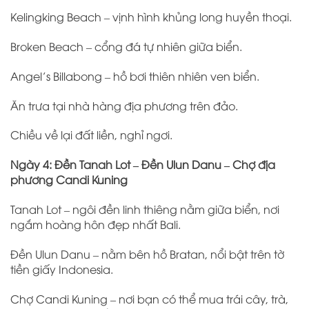
Kelingking Beach – vịnh hình khủng long huyền thoại.
Broken Beach – cổng đá tự nhiên giữa biển.
Angel’s Billabong – hồ bơi thiên nhiên ven biển.
Ăn trưa tại nhà hàng địa phương trên đảo.
Chiều về lại đất liền, nghỉ ngơi.
Ngày 4: Đền Tanah Lot – Đền Ulun Danu – Chợ địa
phương Candi Kuning
Tanah Lot – ngôi đền linh thiêng nằm giữa biển, nơi
ngắm hoàng hôn đẹp nhất Bali.
Đền Ulun Danu – nằm bên hồ Bratan, nổi bật trên tờ
tiền giấy Indonesia.
Chợ Candi Kuning – nơi bạn có thể mua trái cây, trà,