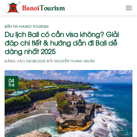
Bỏ
qua
nội
dung
BẢN TIN HANOI TOURISM
Du lịch Bali có cần visa không? Giải
đáp chi tiết & hướng dẫn đi Bali dễ
dàng nhất 2025
ĐĂNG VÀO
04/08/2025
BỞI
NGUYỄN THANH NGÂN
04
Th8