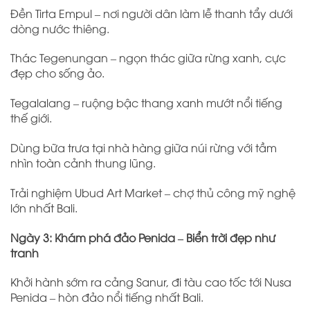
Đền Tirta Empul – nơi người dân làm lễ thanh tẩy dưới
dòng nước thiêng.
Thác Tegenungan – ngọn thác giữa rừng xanh, cực
đẹp cho sống ảo.
Tegalalang – ruộng bậc thang xanh mướt nổi tiếng
thế giới.
Dùng bữa trưa tại nhà hàng giữa núi rừng với tầm
nhìn toàn cảnh thung lũng.
Trải nghiệm Ubud Art Market – chợ thủ công mỹ nghệ
lớn nhất Bali.
Ngày 3: Khám phá đảo Penida – Biển trời đẹp như
tranh
Khởi hành sớm ra cảng Sanur, đi tàu cao tốc tới Nusa
Penida – hòn đảo nổi tiếng nhất Bali.