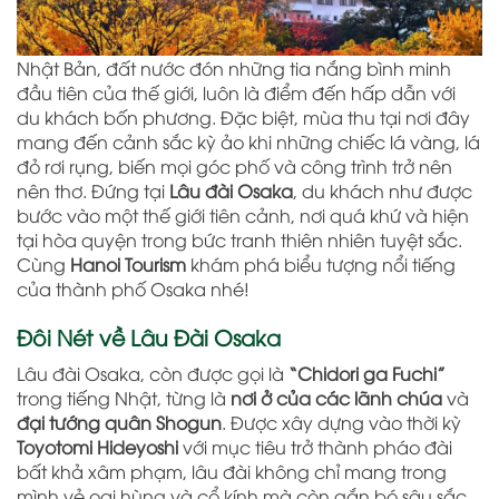
Nhật Bản, đất nước đón những tia nắng bình minh
đầu tiên của thế giới, luôn là điểm đến hấp dẫn với
du khách bốn phương. Đặc biệt, mùa thu tại nơi đây
mang đến cảnh sắc kỳ ảo khi những chiếc lá vàng, lá
đỏ rơi rụng, biến mọi góc phố và công trình trở nên
nên thơ. Đứng tại
Lâu đài Osaka
, du khách như được
bước vào một thế giới tiên cảnh, nơi quá khứ và hiện
tại hòa quyện trong bức tranh thiên nhiên tuyệt sắc.
Cùng
Hanoi Tourism
khám phá biểu tượng nổi tiếng
của thành phố Osaka nhé!
Đôi Nét về Lâu Đài Osaka
Lâu đài Osaka, còn được gọi là
“Chidori ga Fuchi”
trong tiếng Nhật, từng là
nơi ở của các lãnh chúa
và
đại tướng quân Shogun
. Được xây dựng vào thời kỳ
Toyotomi Hideyoshi
với mục tiêu trở thành pháo đài
bất khả xâm phạm, lâu đài không chỉ mang trong
mình vẻ oai hùng và cổ kính mà còn gắn bó sâu sắc