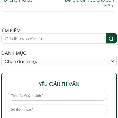
thân.
TÌM KIẾM
DANH MỤC
DANH
MỤC
YÊU CẦU TƯ VẤN