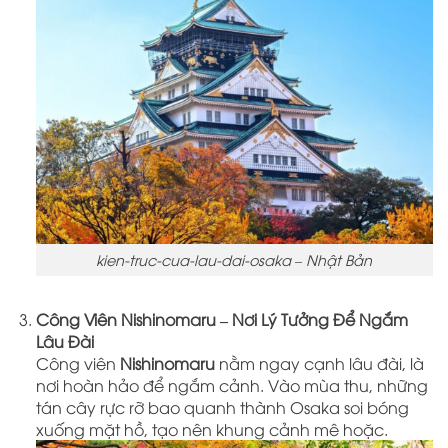
kien-truc-cua-lau-dai-osaka – Nhật Bản
Công Viên Nishinomaru – Nơi Lý Tưởng Để Ngắm
Lâu Đài
Công viên
Nishinomaru
nằm ngay cạnh lâu đài, là
nơi hoàn hảo để ngắm cảnh. Vào mùa thu, những
tán cây rực rỡ bao quanh thành Osaka soi bóng
xuống mặt hồ, tạo nên khung cảnh mê hoặc.