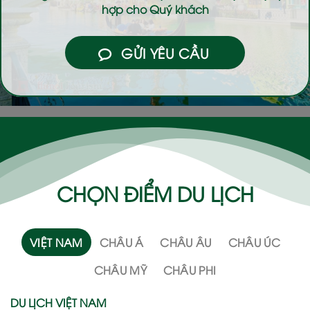
hợp cho Quý khách
GỬI YÊU CẦU
CHỌN ĐIỂM DU LỊCH
VIỆT NAM
CHÂU Á
CHÂU ÂU
CHÂU ÚC
CHÂU MỸ
CHÂU PHI
DU LỊCH VIỆT NAM