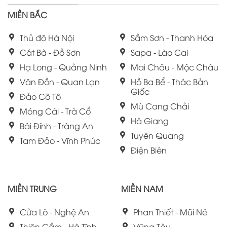
MIỀN BẮC
Thủ đô Hà Nội
Sầm Sơn - Thanh Hóa
Cát Bà - Đồ Sơn
Sapa - Lào Cai
Hạ Long - Quảng Ninh
Mai Châu - Mộc Châu
Vân Đồn - Quan Lạn
Hồ Ba Bể - Thác Bản
Giốc
Đảo Cô Tô
Mù Cang Chải
Móng Cái - Trà Cổ
Hà Giang
Bái Đính - Tràng An
Tuyên Quang
Tam Đảo - Vĩnh Phúc
Điện Biên
MIỀN TRUNG
MIỀN NAM
Cửa Lò - Nghệ An
Phan Thiết - Mũi Né
Thiên Cầm - Hà Tĩnh
Vũng Tàu