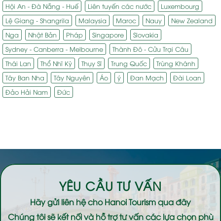
Hội An - Đà Nẵng - Huế
Liên tuyến các nước
Luxembourg
Lệ Giang - Shangrila
Malaysia
Maroc
Nauy
New Zealand
Nga
Nhật Bản
Pháp
Singapore
Slovakia
Sydney - Canberra - Melbourne
Thành Đô - Cửu Trại Câu
Thái Lan
Thổ Nhĩ Kỳ
Thụy Sĩ
Trung Quốc
Trùng Khánh
Tây Ban Nha
Tây Nguyên
Áo
ý
Đan Mạch
Đài Loan
Đảo Hải Nam
Đức
YÊU CẦU TƯ VẤN
Hãy gửi liên hệ cho
Hanoi Tourism
qua đây
Chúng tôi sẽ kết nối và hỗ trợ tư vấn các lựa chọn phù