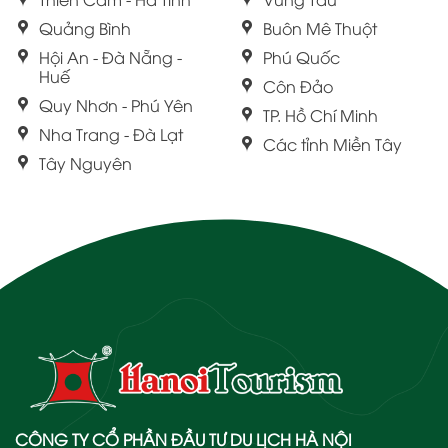
Quảng Bình
Buôn Mê Thuột
Hội An - Đà Nẵng -
Phú Quốc
Huế
Côn Đảo
Quy Nhơn - Phú Yên
TP. Hồ Chí Minh
Nha Trang - Đà Lạt
Các tỉnh Miền Tây
Tây Nguyên
CÔNG TY CỔ PHẦN ĐẦU TƯ DU LỊCH HÀ NỘI