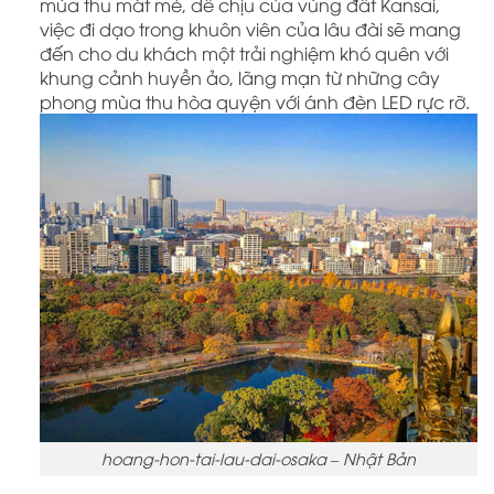
mùa thu mát mẻ, dễ chịu của vùng đất Kansai,
việc đi dạo trong khuôn viên của lâu đài sẽ mang
đến cho du khách một trải nghiệm khó quên với
khung cảnh huyền ảo, lãng mạn từ những cây
phong mùa thu hòa quyện với ánh đèn LED rực rỡ.
hoang-hon-tai-lau-dai-osaka – Nhật Bản