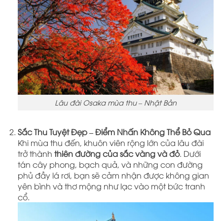
Lâu đài Osaka mùa thu – Nhật Bản
Sắc Thu Tuyệt Đẹp – Điểm Nhấn Không Thể Bỏ Qua
Khi mùa thu đến, khuôn viên rộng lớn của lâu đài
trở thành
thiên đường của sắc vàng và đỏ
. Dưới
tán cây phong, bạch quả, và những con đường
phủ đầy lá rơi, bạn sẽ cảm nhận được không gian
yên bình và thơ mộng như lạc vào một bức tranh
cổ.