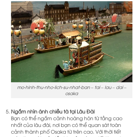
mo-hinh-thu-nho-lich-su-nhat-ban – tai – lau – dai –
osaka
Ngắm nhìn ánh chiều tà tại Lâu Đài
Bạn có thể ngắm cảnh hoàng hôn từ tầng cao
nhất của lâu đài, nơi bạn có thể quan sát toàn
cảnh thành phố Osaka từ trên cao. Với thời tiết