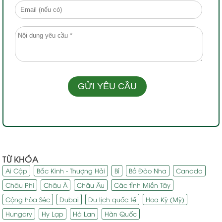
TỪ KHÓA
Ai Cập
Bắc Kinh - Thượng Hải
Bỉ
Bồ Đào Nha
Canada
Châu Phi
Châu Á
Châu Âu
Các tỉnh Miền Tây
Cộng hòa Séc
Dubai
Du lịch quốc tế
Hoa Kỳ (Mỹ)
Hungary
Hy Lạp
Hà Lan
Hàn Quốc