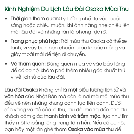
Kinh Nghiệm Du Lịch Lâu Đài Osaka Mùa Thu
Thời gian tham quan:
Lý tưởng nhất là vào buổi
sáng hoặc chiều muộn, khi ánh nắng nhẹ chiếu lên
mái lâu đài và những tán lá phong rực rỡ.
Trang phục phù hợp:
Trời mùa thu Osaka có thể se
lạnh, vì vậy bạn nên chuẩn bị áo khoác mỏng và
giày thoải mái để tiện di chuyển.
Vé tham quan:
Đừng quên mua vé vào bảo tàng
để có cơ hội khám phá thêm nhiều góc khuất thú
vị về lịch sử của lâu đài.
Lâu đài Osaka
không chỉ là
một biểu tượng lịch sử và
văn hóa
của Nhật Bản mà còn là nơi mà mỗi mùa thu
đều vẽ nên những khung cảnh tựa tiên cảnh. Dưới
sắc vàng và đỏ của lá thu, lâu đài mang đến cho du
khách cảm giác
thanh bình và trầm mặc
, tựa như tìm
thấy một khoảng lặng trong tâm hồn. Nếu có cơ hội,
bạn hãy một lần ghé thăm
Osaka vào mùa thu
để