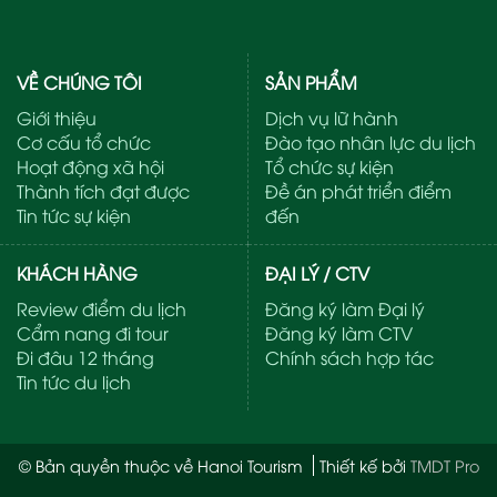
VỀ CHÚNG TÔI
SẢN PHẨM
Giới thiệu
Dịch vụ lữ hành
Cơ cấu tổ chức
Đào tạo nhân lực du lịch
Hoạt động xã hội
Tổ chức sự kiện
Thành tích đạt được
Đề án phát triển điểm
Tin tức sự kiện
đến
KHÁCH HÀNG
ĐẠI LÝ / CTV
Review điểm du lịch
Đăng ký làm Đại lý
Cẩm nang đi tour
Đăng ký làm CTV
Đi đâu 12 tháng
Chính sách hợp tác
Tin tức du lịch
© Bản quyền thuộc về Hanoi Tourism
Thiết kế bởi
TMDT Pro