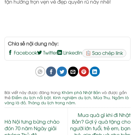
tận hưởng trọn vẹn vẻ đẹp quyến rũ này nhé!
Chia sẻ nội dung này:
Facebook
Twitter
LinkedIn
Sao chép link
Bài viết này được đăng trong
Khám phá Nhật Bản
và được gắn
thẻ
Điểm du lịch nổi bật
,
Kinh nghiệm du lịch
,
Mùa Thu
,
Ngắm lá
vàng lá đỏ
,
Tháng du lịch trong năm
.
Mua quà gì khi đi Nhật
Hà Nội tưng bừng chào
Bản? Gợi ý quà tặng cho
đón 70 năm Ngày giải
người lớn tuổi, trẻ em, bạn
phóng Thủ đô
bè, gia đình và cho bản