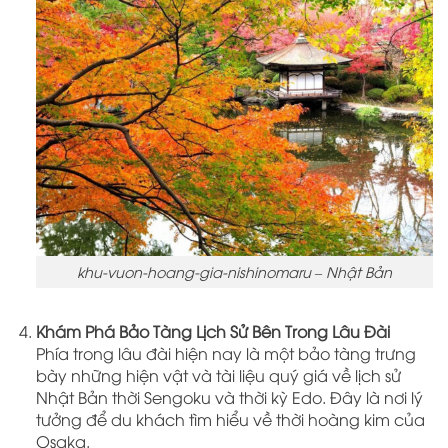
khu-vuon-hoang-gia-nishinomaru – Nhật Bản
Khám Phá Bảo Tàng Lịch Sử Bên Trong Lâu Đài
Phía trong lâu đài hiện nay là một bảo tàng trưng
bày những hiện vật và tài liệu quý giá về lịch sử
Nhật Bản thời Sengoku và thời kỳ Edo. Đây là nơi lý
tưởng để du khách tìm hiểu về thời hoàng kim của
Osaka.