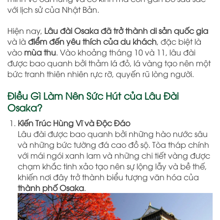
với lịch sử của Nhật Bản.
Hiện nay,
Lâu đài Osaka đã trở thành di sản quốc gia
và là
điểm đến yêu thích của du khách
, đặc biệt là
vào
mùa thu
. Vào khoảng tháng 10 và 11, lâu đài
được bao quanh bởi thảm lá đỏ, lá vàng tạo nên một
bức tranh thiên nhiên rực rỡ, quyến rũ lòng người.
Điều Gì Làm Nên Sức Hút của Lâu Đài
Osaka?
Kiến Trúc Hùng Vĩ và Độc Đáo
Lâu đài được bao quanh bởi những hào nước sâu
và những bức tường đá cao đồ sộ. Tòa tháp chính
với mái ngói xanh lam và những chi tiết vàng được
chạm khắc tinh xảo tạo nên sự lộng lẫy và bề thế,
khiến nơi đây trở thành biểu tượng văn hóa của
thành phố Osaka
.