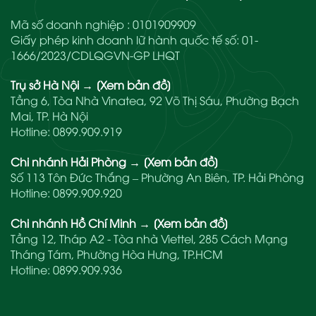
Mã số doanh nghiệp : 0101909909
Giấy phép kinh doanh lữ hành quốc tế số: 01-
1666/2023/CDLQGVN-GP LHQT
Trụ sở Hà Nội
→
[Xem bản đồ]
Tầng 6, Tòa Nhà Vinatea, 92 Võ Thị Sáu, Phường Bạch
Mai, TP. Hà Nội
Hotline:
0899.909.919
Chi nhánh Hải Phòng
→
[Xem bản đồ]
Số 113 Tôn Đức Thắng – Phường An Biên, TP. Hải Phòng
Hotline:
0899.909.920
Chi nhánh Hồ Chí Minh
→
[Xem bản đồ]
Tầng 12, Tháp A2 - Tòa nhà Viettel, 285 Cách Mạng
Tháng Tám, Phường Hòa Hưng, TP.HCM
Hotline:
0899.909.936