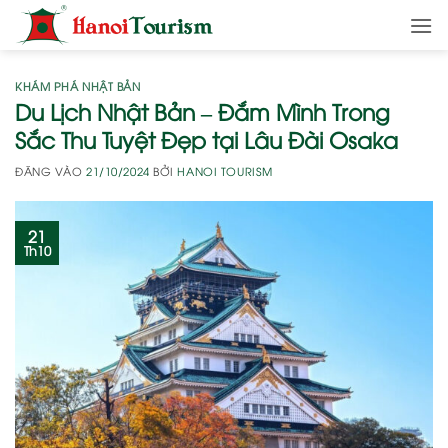
Bỏ
qua
nội
dung
KHÁM PHÁ NHẬT BẢN
Du Lịch Nhật Bản – Đắm Mình Trong
Sắc Thu Tuyệt Đẹp tại Lâu Đài Osaka
ĐĂNG VÀO
21/10/2024
BỞI
HANOI TOURISM
21
Th10