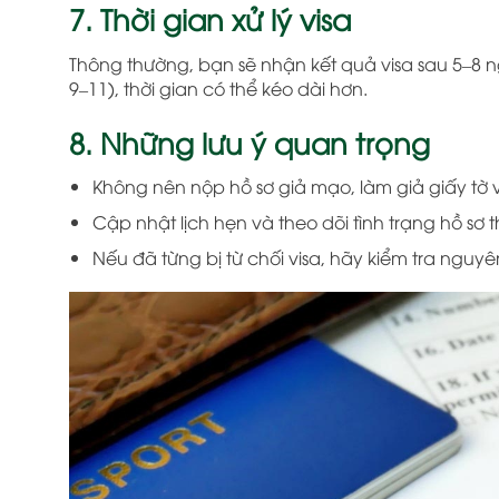
7. Thời gian xử lý visa
Thông thường, bạn sẽ nhận kết quả visa sau 5–8 
9–11), thời gian có thể kéo dài hơn.
8. Những lưu ý quan trọng
Không nên nộp hồ sơ giả mạo, làm giả giấy tờ vì 
Cập nhật lịch hẹn và theo dõi tình trạng hồ sơ
Nếu đã từng bị từ chối visa, hãy kiểm tra nguyê