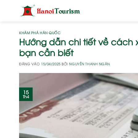
Bỏ
qua
nội
dung
KHÁM PHÁ HÀN QUỐC
Hướng dẫn chi tiết về cách 
bạn cần biết
ĐĂNG VÀO
15/04/2025
BỞI
NGUYỄN THANH NGÂN
15
Th4