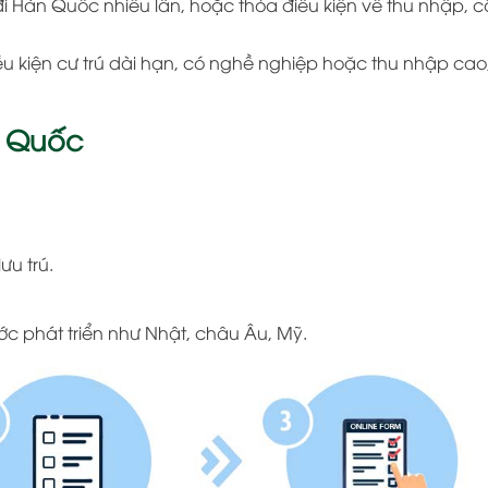
 đi Hàn Quốc nhiều lần, hoặc thỏa điều kiện về thu nhập, 
u kiện cư trú dài hạn, có nghề nghiệp hoặc thu nhập cao
àn Quốc
ưu trú.
ước phát triển như Nhật, châu Âu, Mỹ.