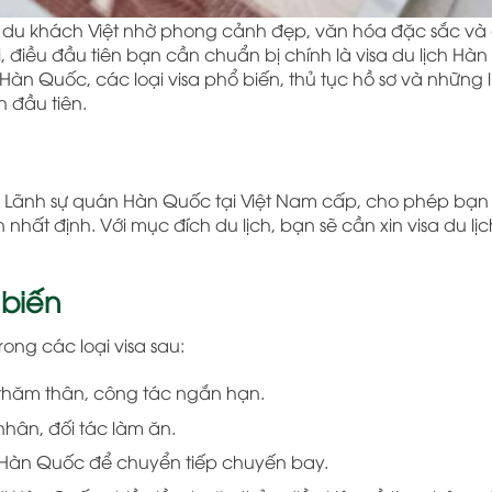
i du khách Việt nhờ phong cảnh đẹp, văn hóa đặc sắc và
, điều đầu tiên bạn cần chuẩn bị chính là visa du lịch Hà
a Hàn Quốc, các loại visa phổ biến, thủ tục hồ sơ và những 
 đầu tiên.
ặc Lãnh sự quán Hàn Quốc tại Việt Nam cấp, cho phép bạ
hất định. Với mục đích du lịch, bạn sẽ cần xin visa du lị
 biến
ong các loại visa sau:
, thăm thân, công tác ngắn hạn.
hân, đối tác làm ăn.
ại Hàn Quốc để chuyển tiếp chuyến bay.