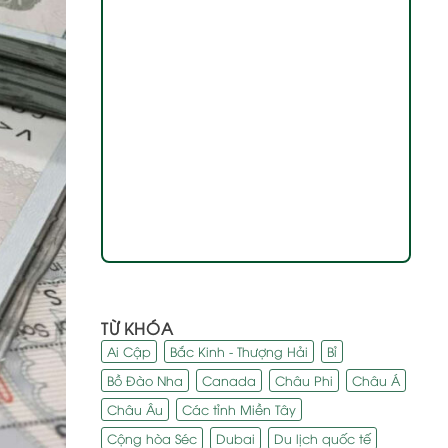
TỪ KHÓA
Ai Cập
Bắc Kinh - Thượng Hải
Bỉ
Bồ Đào Nha
Canada
Châu Phi
Châu Á
Châu Âu
Các tỉnh Miền Tây
Cộng hòa Séc
Dubai
Du lịch quốc tế