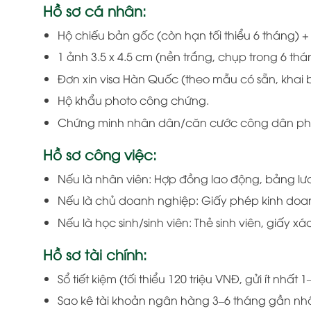
Hồ sơ cá nhân:
Hộ chiếu bản gốc (còn hạn tối thiểu 6 tháng) +
1 ảnh 3.5 x 4.5 cm (nền trắng, chụp trong 6 th
Đơn xin visa Hàn Quốc (theo mẫu có sẵn, khai
Hộ khẩu photo công chứng.
Chứng minh nhân dân/căn cước công dân ph
Hồ sơ công việc:
Nếu là nhân viên: Hợp đồng lao động, bảng lươ
Nếu là chủ doanh nghiệp: Giấy phép kinh doanh
Nếu là học sinh/sinh viên: Thẻ sinh viên, giấy x
Hồ sơ tài chính:
Sổ tiết kiệm (tối thiểu 120 triệu VNĐ, gửi ít nhất 
Sao kê tài khoản ngân hàng 3–6 tháng gần nhấ