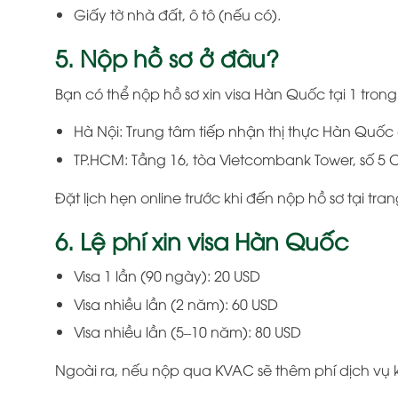
Giấy tờ nhà đất, ô tô (nếu có).
5. Nộp hồ sơ ở đâu?
Bạn có thể nộp hồ sơ xin visa Hàn Quốc tại 1 trong 
Hà Nội: Trung tâm tiếp nhận thị thực Hàn Quốc
TP.HCM: Tầng 16, tòa Vietcombank Tower, số 5 
Đặt lịch hẹn online trước khi đến nộp hồ sơ tại t
6. Lệ phí xin visa Hàn Quốc
Visa 1 lần (90 ngày): 20 USD
Visa nhiều lần (2 năm): 60 USD
Visa nhiều lần (5–10 năm): 80 USD
Ngoài ra, nếu nộp qua KVAC sẽ thêm phí dịch vụ