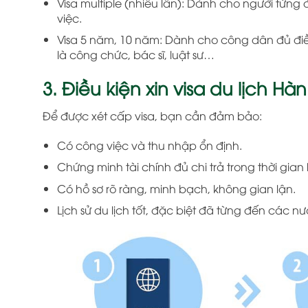
Visa multiple (nhiều lần): Dành cho người từng
việc.
Visa 5 năm, 10 năm: Dành cho công dân đủ điề
là công chức, bác sĩ, luật sư…
3. Điều kiện xin visa du lịch H
Để được xét cấp visa, bạn cần đảm bảo:
Có công việc và thu nhập ổn định.
Chứng minh tài chính đủ chi trả trong thời gian l
Có hồ sơ rõ ràng, minh bạch, không gian lận.
Lịch sử du lịch tốt, đặc biệt đã từng đến các n