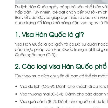
Du lịch Hàn Quốc ngày càng trở nên phổ biến vớ
hấp dẫn. Tuy nhiên, để đặt chân đến xứ sở kim chi
Bài viết dưới đây sẽ giúp bạn hiểu rõ cách xin vis
quan trọng để tăng khả năng đậu visa ngay từ lần
1. Visa Hàn Quốc là gì?
Visa Hàn Quốc là loại giấy tờ do Đại sứ quán ho
cảnh hợp pháp vào Hàn Quốc trong một thời gian n
Quốc ngắn hạn (C-3).
2. Các loại visa Hàn Quốc phổ
Tùy theo mục đích chuyến đi, bạn có thể xin một tr
Visa du lịch (C-3-9): Dành cho khách đi du lịch
Visa thương mại (C-3-4): Dành cho các doanh n
Visa quá cảnh (B-2): Dành cho người chỉ lưu l