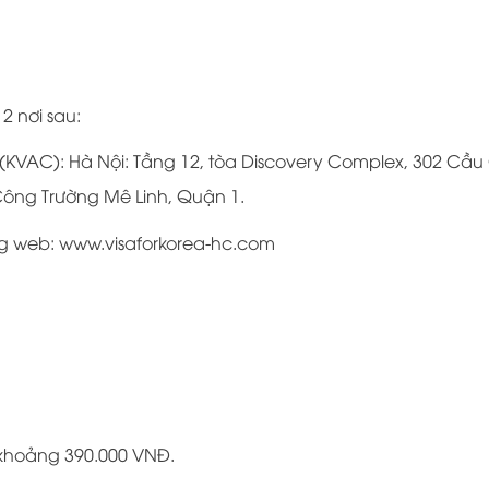
2 nơi sau:
 (KVAC): Hà Nội: Tầng 12, tòa Discovery Complex, 302 Cầu 
Công Trường Mê Linh, Quận 1.
rang web: www.visaforkorea-hc.com
 khoảng 390.000 VNĐ.