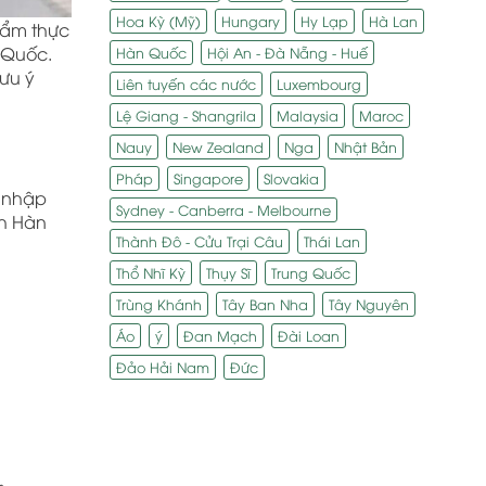
Hoa Kỳ (Mỹ)
Hungary
Hy Lạp
Hà Lan
 ẩm thực
n Quốc.
Hàn Quốc
Hội An - Đà Nẵng - Huế
lưu ý
Liên tuyến các nước
Luxembourg
Lệ Giang - Shangrila
Malaysia
Maroc
Nauy
New Zealand
Nga
Nhật Bản
Pháp
Singapore
Slovakia
n nhập
Sydney - Canberra - Melbourne
ch Hàn
Thành Đô - Cửu Trại Câu
Thái Lan
Thổ Nhĩ Kỳ
Thụy Sĩ
Trung Quốc
Trùng Khánh
Tây Ban Nha
Tây Nguyên
Áo
ý
Đan Mạch
Đài Loan
Đảo Hải Nam
Đức