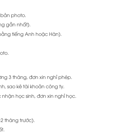
 bản photo.
áng gần nhất).
 bằng tiếng Anh hoặc Hàn).
oto.
ng 3 tháng, đơn xin nghỉ phép.
, sao kê tài khoản công ty.
ác nhận học sinh, đơn xin nghỉ học.
1–2 tháng trước).
t.