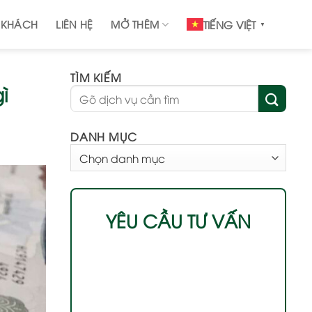
 KHÁCH
LIÊN HỆ
MỞ THÊM
TIẾNG VIỆT
▼
TÌM KIẾM
ì
DANH MỤC
DANH
MỤC
YÊU CẦU TƯ VẤN