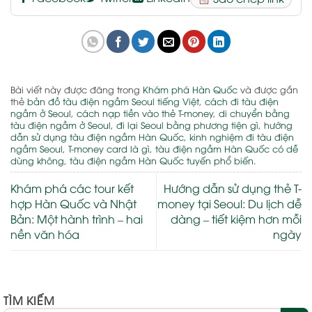
Bài viết này được đăng trong
Khám phá Hàn Quốc
và được gắn
thẻ
bản đồ tàu điện ngầm Seoul tiếng Việt
,
cách đi tàu điện
ngầm ở Seoul
,
cách nạp tiền vào thẻ T-money
,
di chuyển bằng
tàu điện ngầm ở Seoul
,
đi lại Seoul bằng phương tiện gì
,
hướng
dẫn sử dụng tàu điện ngầm Hàn Quốc
,
kinh nghiệm đi tàu điện
ngầm Seoul
,
T-money card là gì
,
tàu điện ngầm Hàn Quốc có dễ
dùng không
,
tàu điện ngầm Hàn Quốc tuyến phổ biến
.
Khám phá các tour kết
Hướng dẫn sử dụng thẻ T-
hợp Hàn Quốc và Nhật
money tại Seoul: Du lịch dễ
Bản: Một hành trình – hai
dàng – tiết kiệm hơn mỗi
nền văn hóa
ngày
TÌM KIẾM