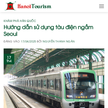
Bỏ
qua
nội
dung
KHÁM PHÁ HÀN QUỐC
Hướng dẫn sử dụng tàu điện ngầm
Seoul
ĐĂNG VÀO
17/04/2025
BỞI
NGUYỄN THANH NGÂN
17
Th4