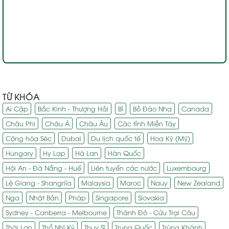
TỪ KHÓA
Ai Cập
Bắc Kinh - Thượng Hải
Bỉ
Bồ Đào Nha
Canada
Châu Phi
Châu Á
Châu Âu
Các tỉnh Miền Tây
Cộng hòa Séc
Dubai
Du lịch quốc tế
Hoa Kỳ (Mỹ)
Hungary
Hy Lạp
Hà Lan
Hàn Quốc
Hội An - Đà Nẵng - Huế
Liên tuyến các nước
Luxembourg
Lệ Giang - Shangrila
Malaysia
Maroc
Nauy
New Zealand
Nga
Nhật Bản
Pháp
Singapore
Slovakia
Sydney - Canberra - Melbourne
Thành Đô - Cửu Trại Câu
Thái Lan
Thổ Nhĩ Kỳ
Thụy Sĩ
Trung Quốc
Trùng Khánh