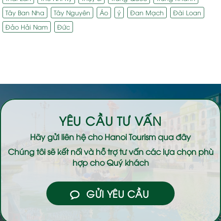
Tây Ban Nha
Tây Nguyên
Áo
ý
Đan Mạch
Đài Loan
Đảo Hải Nam
Đức
YÊU CẦU TƯ VẤN
Hãy gửi liên hệ cho
Hanoi Tourism
qua đây
Chúng tôi sẽ kết nối và hỗ trợ tư vấn các lựa chọn phù
hợp cho Quý khách
GỬI YÊU CẦU