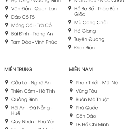
Hạ Long - Quảng Ninh
Mai Châu - Mộc Châu
Vân Đồn - Quan Lạn
Hồ Ba Bể - Thác Bản
Giốc
Đảo Cô Tô
Mù Cang Chải
Móng Cái - Trà Cổ
Hà Giang
Bái Đính - Tràng An
Tuyên Quang
Tam Đảo - Vĩnh Phúc
Điện Biên
MIỀN TRUNG
MIỀN NAM
Cửa Lò - Nghệ An
Phan Thiết - Mũi Né
Thiên Cầm - Hà Tĩnh
Vũng Tàu
Quảng Bình
Buôn Mê Thuột
Hội An - Đà Nẵng -
Phú Quốc
Huế
Côn Đảo
Quy Nhơn - Phú Yên
TP. Hồ Chí Minh