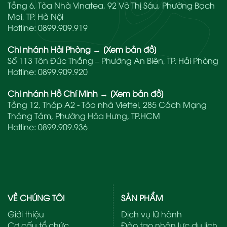
Tầng 6, Tòa Nhà Vinatea, 92 Võ Thị Sáu, Phường Bạch
Mai, TP. Hà Nội
Hotline:
0899.909.919
Chi nhánh Hải Phòng
→
[Xem bản đồ]
Số 113 Tôn Đức Thắng – Phường An Biên, TP. Hải Phòng
Hotline:
0899.909.920
Chi nhánh Hồ Chí Minh
→
[Xem bản đồ]
Tầng 12, Tháp A2 - Tòa nhà Viettel, 285 Cách Mạng
Tháng Tám, Phường Hòa Hưng, TP.HCM
Hotline:
0899.909.936
VỀ CHÚNG TÔI
SẢN PHẨM
Giới thiệu
Dịch vụ lữ hành
Cơ cấu tổ chức
Đào tạo nhân lực du lịch