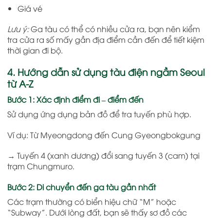
Giá vé
Lưu ý:
Ga tàu có thể có nhiều cửa ra, bạn nên kiểm
tra cửa ra số mấy gần địa điểm cần đến để tiết kiệm
thời gian đi bộ.
4. Hướng dẫn sử dụng tàu điện ngầm Seoul
từ A-Z
Bước 1: Xác định điểm đi – điểm đến
Sử dụng ứng dụng bản đồ để tra tuyến phù hợp.
Ví dụ: Từ Myeongdong đến Cung Gyeongbokgung
→ Tuyến 4 (xanh dương) đổi sang tuyến 3 (cam) tại
trạm Chungmuro.
Bước 2: Di chuyển đến ga tàu gần nhất
Các trạm thường có biển hiệu chữ “M” hoặc
“Subway”. Dưới lòng đất, bạn sẽ thấy sơ đồ các