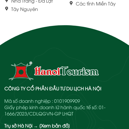
Nha Trang - Đà Lạt
Các tỉnh Miền Tây
Tây Nguyên
CÔNG TY CỔ PHẦN ĐẦU TƯ DU LỊCH HÀ NỘI
Mã số doanh nghiệp : 0101909909
Giấy phép kinh doanh lữ hành quốc tế số: 01-
1666/2023/CDLQGVN-GP LHQT
Trụ sở Hà Nội
→
[Xem bản đồ]