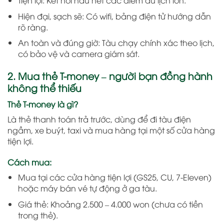
Tiện lợi: Kết nối hầu hết các điểm du lịch lớn.
Hiện đại, sạch sẽ: Có wifi, bảng điện tử hướng dẫn
rõ ràng.
An toàn và đúng giờ: Tàu chạy chính xác theo lịch,
có bảo vệ và camera giám sát.
2. Mua thẻ T-money – người bạn đồng hành
không thể thiếu
Thẻ T-money là gì?
Là thẻ thanh toán trả trước, dùng để đi tàu điện
ngầm, xe buýt, taxi và mua hàng tại một số cửa hàng
tiện lợi.
Cách mua:
Mua tại các cửa hàng tiện lợi (GS25, CU, 7-Eleven)
hoặc máy bán vé tự động ở ga tàu.
Giá thẻ: Khoảng 2.500 – 4.000 won (chưa có tiền
trong thẻ).