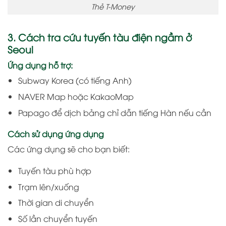
Thẻ T-Money
3. Cách tra cứu tuyến tàu điện ngầm ở
Seoul
Ứng dụng hỗ trợ:
Subway Korea (có tiếng Anh)
NAVER Map hoặc KakaoMap
Papago để dịch bảng chỉ dẫn tiếng Hàn nếu cần
Cách sử dụng ứng dụng
Các ứng dụng sẽ cho bạn biết:
Tuyến tàu phù hợp
Trạm lên/xuống
Thời gian di chuyển
Số lần chuyển tuyến