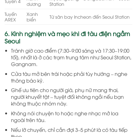
Tuyến 4
dương
Station
Tuyến
Xanh
Từ sân bay Incheon đến Seoul Station
AREX
biển
6. Kinh nghiệm và mẹo khi đi tàu điện ngầm
Seoul
Tránh giờ cao điểm (7:30–9:00 sáng và 17:30–19:00
tối), nhất là ở các trạm trung tâm như Seoul Station,
Gangnam.
Cửa tàu mở bên trái hoặc phải tùy hướng – nghe
thông báo kỹ.
Ghế ưu tiên cho người già, phụ nữ mang thai,
người khuyết tật – tuyệt đối không ngồi nếu bạn
không thuộc nhóm này.
Không nói chuyện to hoặc nghe nhạc mở loa
ngoài trên tàu.
Nếu lỡ chuyến, chỉ cần đợi 3–5 phút là có tàu tiếp
theo.