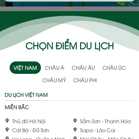
CHỌN ĐIỂM DU LỊCH
VIỆT NAM
CHÂU Á
CHÂU ÂU
CHÂU ÚC
CHÂU MỸ
CHÂU PHI
DU LỊCH VIỆT NAM
MIỀN BẮC
Thủ đô Hà Nội
Sầm Sơn - Thanh Hóa
Cát Bà - Đồ Sơn
Sapa - Lào Cai