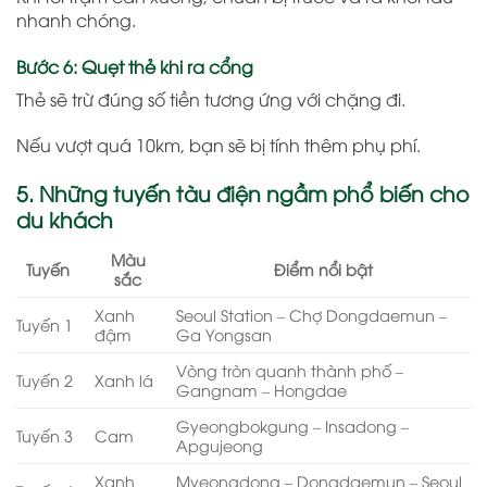
nhanh chóng.
Bước 6: Quẹt thẻ khi ra cổng
Thẻ sẽ trừ đúng số tiền tương ứng với chặng đi.
Nếu vượt quá 10km, bạn sẽ bị tính thêm phụ phí.
5. Những tuyến tàu điện ngầm phổ biến cho
du khách
Màu
Tuyến
Điểm nổi bật
sắc
Xanh
Seoul Station – Chợ Dongdaemun –
Tuyến 1
đậm
Ga Yongsan
Vòng tròn quanh thành phố –
Tuyến 2
Xanh lá
Gangnam – Hongdae
Gyeongbokgung – Insadong –
Tuyến 3
Cam
Apgujeong
Xanh
Myeongdong – Dongdaemun – Seoul