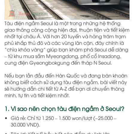
Tàu điện ngầm Seoul là một trong những hệ thống
giao thông công cộng hiện đại, thuận tiện và tiết kiệm
nhất tại châu Á. Với hơn 20 tuyến và hàng trăm trạm
phủ khắp thủ đô và các vùng lân cận, đây chính là
“chìa khóa vàng” giúp bạn khám phá Seoul dễ dàng
– từ khu mua sắm Myeongdong, phố cổ Insadong,
cung điện Gyeongbokgung đến tháp N Seoul.
Nếu bạn lần đầu đến Hàn Quốc và đang băn khoăn
không biết cách sử dụng tàu điện ngầm, bài viết này
sẽ hướng dẫn chi tiết từ A-Z để bạn di chuyển thông
minh, tự tin và tiết kiệm nhất.
1. Vì sao nên chọn tàu điện ngầm ở Seoul?
Giá rẻ: Chỉ từ 1.250 – 1.500 won/lượt (~25.000 –
30.000 VND).