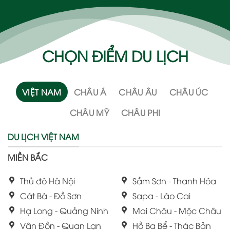
CHỌN ĐIỂM DU LỊCH
VIỆT NAM
CHÂU Á
CHÂU ÂU
CHÂU ÚC
CHÂU MỸ
CHÂU PHI
DU LỊCH VIỆT NAM
MIỀN BẮC
Thủ đô Hà Nội
Sầm Sơn - Thanh Hóa
Cát Bà - Đồ Sơn
Sapa - Lào Cai
Hạ Long - Quảng Ninh
Mai Châu - Mộc Châu
Vân Đồn - Quan Lạn
Hồ Ba Bể - Thác Bản