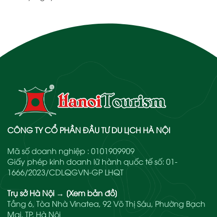
CÔNG TY CỔ PHẦN ĐẦU TƯ DU LỊCH HÀ NỘI
Mã số doanh nghiệp : 0101909909
Giấy phép kinh doanh lữ hành quốc tế số: 01-
1666/2023/CDLQGVN-GP LHQT
Trụ sở Hà Nội
→
[Xem bản đồ]
Tầng 6, Tòa Nhà Vinatea, 92 Võ Thị Sáu, Phường Bạch
Mai, TP. Hà Nội