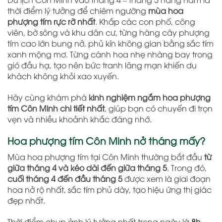
thời điểm lý tưởng để chiêm ngưỡng
mùa hoa
phượng tím rực rỡ nhất
. Khắp các con phố, công
viên, bờ sông và khu dân cư, từng hàng cây phượng
tím cao lớn bung nở, phủ kín không gian bằng sắc tím
xanh mộng mơ. Từng cánh hoa nhẹ nhàng bay trong
gió đầu hạ, tạo nên bức tranh lãng mạn khiến du
khách không khỏi xao xuyến.
Hãy cùng khám phá
kinh nghiệm ngắm hoa phượng
tím Côn Minh chi tiết nhất
, giúp bạn có chuyến đi trọn
vẹn và nhiều khoảnh khắc đáng nhớ.
Hoa phượng tím Côn Minh nở tháng mấy?
Mùa hoa phượng tím tại Côn Minh thường bắt đầu
từ
giữa tháng 4 và kéo dài đến giữa tháng 5
. Trong đó,
cuối tháng 4 đến đầu tháng 5
được xem là giai đoạn
hoa nở rộ nhất, sắc tím phủ dày, tạo hiệu ứng thị giác
đẹp nhất.
Thời điểm chụp ảnh lý tưởng nhất trong ngày là
8h –