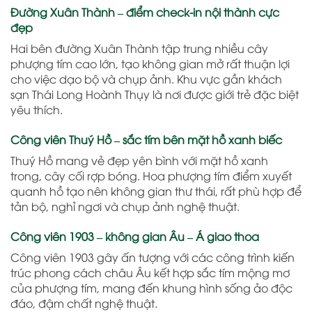
Đường Xuân Thành – điểm check-in nội thành cực
đẹp
Hai bên đường Xuân Thành tập trung nhiều cây
phượng tím cao lớn, tạo không gian mở rất thuận lợi
cho việc dạo bộ và chụp ảnh. Khu vực gần khách
sạn Thái Long Hoành Thụy là nơi được giới trẻ đặc biệt
yêu thích.
Công viên Thuý Hồ – sắc tím bên mặt hồ xanh biếc
Thuý Hồ mang vẻ đẹp yên bình với mặt hồ xanh
trong, cây cối rợp bóng. Hoa phượng tím điểm xuyết
quanh hồ tạo nên không gian thư thái, rất phù hợp để
tản bộ, nghỉ ngơi và chụp ảnh nghệ thuật.
Công viên 1903 – không gian Âu – Á giao thoa
Công viên 1903 gây ấn tượng với các công trình kiến
trúc phong cách châu Âu kết hợp sắc tím mộng mơ
của phượng tím, mang đến khung hình sống ảo độc
đáo, đậm chất nghệ thuật.