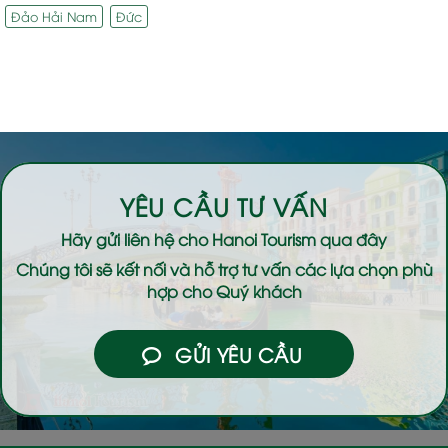
Đảo Hải Nam
Đức
YÊU CẦU TƯ VẤN
Hãy gửi liên hệ cho
Hanoi Tourism
qua đây
Chúng tôi sẽ kết nối và hỗ trợ tư vấn các lựa chọn phù
hợp cho Quý khách
GỬI YÊU CẦU