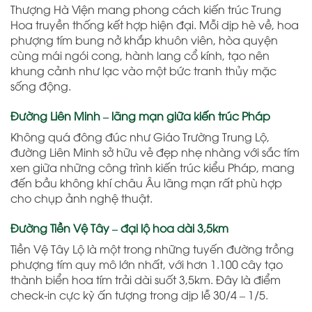
Thượng Hà Viện mang phong cách kiến trúc Trung
Hoa truyền thống kết hợp hiện đại. Mỗi dịp hè về, hoa
phượng tím bung nở khắp khuôn viên, hòa quyện
cùng mái ngói cong, hành lang cổ kính, tạo nên
khung cảnh như lạc vào một bức tranh thủy mặc
sống động.
Đường Liên Minh – lãng mạn giữa kiến trúc Pháp
Không quá đông đúc như Giáo Trường Trung Lộ,
đường Liên Minh sở hữu vẻ đẹp nhẹ nhàng với sắc tím
xen giữa những công trình kiến trúc kiểu Pháp, mang
đến bầu không khí châu Âu lãng mạn rất phù hợp
cho chụp ảnh nghệ thuật.
Đường Tiền Vệ Tây – đại lộ hoa dài 3,5km
Tiền Vệ Tây Lộ là một trong những tuyến đường trồng
phượng tím quy mô lớn nhất, với hơn 1.100 cây tạo
thành biển hoa tím trải dài suốt 3,5km. Đây là điểm
check-in cực kỳ ấn tượng trong dịp lễ 30/4 – 1/5.