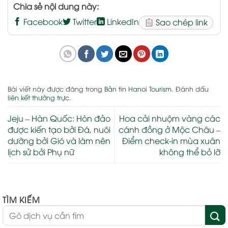
Chia sẻ nội dung này:
Facebook
Twitter
LinkedIn
Sao chép link
Bài viết này được đăng trong
Bản tin Hanoi Tourism
. Đánh dấu
liên kết thường trực
.
Jeju – Hàn Quốc: Hòn đảo
Hoa cải nhuộm vàng các
được kiến tạo bởi Đá, nuôi
cánh đồng ở Mộc Châu –
dưỡng bởi Gió và làm nên
Điểm check-in mùa xuân
lịch sử bởi Phụ nữ
không thể bỏ lỡ
TÌM KIẾM