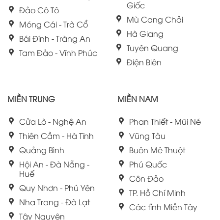
Giốc
Đảo Cô Tô
Mù Cang Chải
Móng Cái - Trà Cổ
Hà Giang
Bái Đính - Tràng An
Tuyên Quang
Tam Đảo - Vĩnh Phúc
Điện Biên
MIỀN TRUNG
MIỀN NAM
Cửa Lò - Nghệ An
Phan Thiết - Mũi Né
Thiên Cầm - Hà Tĩnh
Vũng Tàu
Quảng Bình
Buôn Mê Thuột
Hội An - Đà Nẵng -
Phú Quốc
Huế
Côn Đảo
Quy Nhơn - Phú Yên
TP. Hồ Chí Minh
Nha Trang - Đà Lạt
Các tỉnh Miền Tây
Tây Nguyên