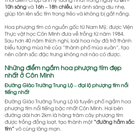
10h sáng
và
16h – 18h chiều
, khi ánh sáng dịu nhẹ,
giúp tôn lên sắc tím trong trẻo và không bị gắt nắng.
Hoa phượng tím có nguồn gốc từ Nam Mỹ, được Viện
Thực vật học Côn Minh đưa về trồng từ năm 1984.
Sau hơn 40 năm thích nghi, loài hoa này đã trở thành
biểu tượng mùa hè của “thành phố mùa xuân”, tạo
nên cảnh sắc đặc trưng không nơi nào có được.
Những điểm ngắm hoa phượng tím đẹp
nhất ở Côn Minh
Đường Giáo Trường Trung Lộ – đại lộ phượng tím nổi
tiếng nhất
Đường Giáo Trường Trung Lộ là tuyến phố ngắm hoa
phượng tím nổi tiếng bậc nhất Côn Minh. Hai bên
đường dài hơn 2km là hàng trăm cây phượng tím
được trồng đồng loạt, tạo thành một
“đường hầm sắc
tím”
vô cùng lãng mạn.