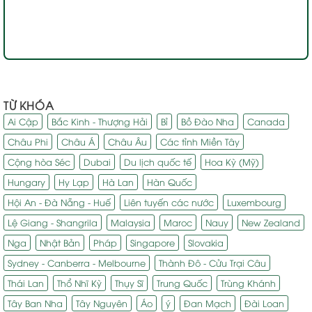
TỪ KHÓA
Ai Cập
Bắc Kinh - Thượng Hải
Bỉ
Bồ Đào Nha
Canada
Châu Phi
Châu Á
Châu Âu
Các tỉnh Miền Tây
Cộng hòa Séc
Dubai
Du lịch quốc tế
Hoa Kỳ (Mỹ)
Hungary
Hy Lạp
Hà Lan
Hàn Quốc
Hội An - Đà Nẵng - Huế
Liên tuyến các nước
Luxembourg
Lệ Giang - Shangrila
Malaysia
Maroc
Nauy
New Zealand
Nga
Nhật Bản
Pháp
Singapore
Slovakia
Sydney - Canberra - Melbourne
Thành Đô - Cửu Trại Câu
Thái Lan
Thổ Nhĩ Kỳ
Thụy Sĩ
Trung Quốc
Trùng Khánh
Tây Ban Nha
Tây Nguyên
Áo
ý
Đan Mạch
Đài Loan