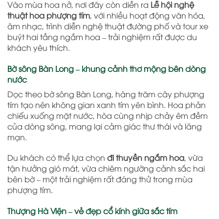
Vào mùa hoa nở, nơi đây còn diễn ra
Lễ hội nghệ
thuật hoa phượng tím
, với nhiều hoạt động văn hóa,
âm nhạc, trình diễn nghệ thuật đường phố và tour xe
buýt hai tầng ngắm hoa – trải nghiệm rất được du
khách yêu thích.
Bờ sông Bàn Long – khung cảnh thơ mộng bên dòng
nước
Dọc theo bờ sông Bàn Long, hàng trăm cây phượng
tím tạo nên không gian xanh tím yên bình. Hoa phản
chiếu xuống mặt nước, hòa cùng nhịp chảy êm đềm
của dòng sông, mang lại cảm giác thư thái và lãng
mạn.
Du khách có thể lựa chọn
đi thuyền ngắm hoa
, vừa
tận hưởng gió mát, vừa chiêm ngưỡng cảnh sắc hai
bên bờ – một trải nghiệm rất đáng thử trong mùa
phượng tím.
Thượng Hà Viện – vẻ đẹp cổ kính giữa sắc tím