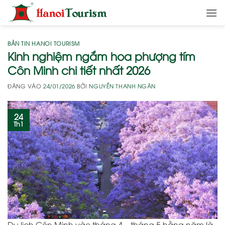
Bỏ
qua
nội
dung
BẢN TIN HANOI TOURISM
Kinh nghiệm ngắm hoa phượng tím
Côn Minh chi tiết nhất 2026
ĐĂNG VÀO
24/01/2026
BỞI
NGUYỄN THANH NGÂN
24
Th1
Du lịch Côn Minh vào tháng 4 – tháng 5 hằng năm là