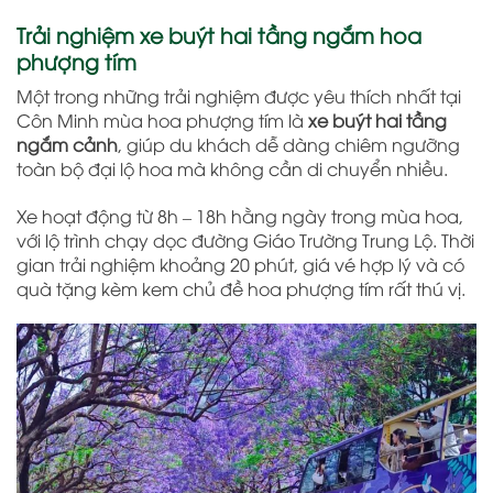
Trải nghiệm xe buýt hai tầng ngắm hoa
phượng tím
Một trong những trải nghiệm được yêu thích nhất tại
Côn Minh mùa hoa phượng tím là
xe buýt hai tầng
ngắm cảnh
, giúp du khách dễ dàng chiêm ngưỡng
toàn bộ đại lộ hoa mà không cần di chuyển nhiều.
Xe hoạt động từ 8h – 18h hằng ngày trong mùa hoa,
với lộ trình chạy dọc đường Giáo Trường Trung Lộ. Thời
gian trải nghiệm khoảng 20 phút, giá vé hợp lý và có
quà tặng kèm kem chủ đề hoa phượng tím rất thú vị.