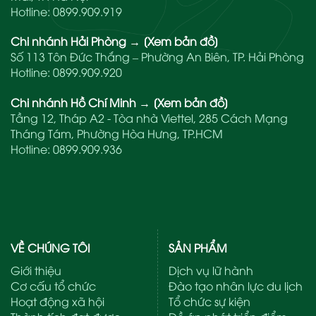
Hotline:
0899.909.919
Chi nhánh Hải Phòng
→
[Xem bản đồ]
Số 113 Tôn Đức Thắng – Phường An Biên, TP. Hải Phòng
Hotline:
0899.909.920
Chi nhánh Hồ Chí Minh
→
[Xem bản đồ]
Tầng 12, Tháp A2 - Tòa nhà Viettel, 285 Cách Mạng
Tháng Tám, Phường Hòa Hưng, TP.HCM
Hotline:
0899.909.936
VỀ CHÚNG TÔI
SẢN PHẨM
Giới thiệu
Dịch vụ lữ hành
Cơ cấu tổ chức
Đào tạo nhân lực du lịch
Hoạt động xã hội
Tổ chức sự kiện