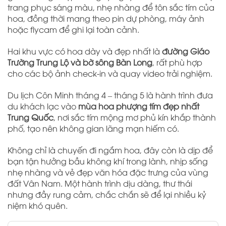
trang phục sáng màu, nhẹ nhàng để tôn sắc tím của
hoa, đồng thời mang theo pin dự phòng, máy ảnh
hoặc flycam để ghi lại toàn cảnh.
Hai khu vực có hoa dày và đẹp nhất là
đường Giáo
Trường Trung Lộ và bờ sông Bàn Long
, rất phù hợp
cho các bộ ảnh check-in và quay video trải nghiệm.
Du lịch Côn Minh tháng 4 – tháng 5 là hành trình đưa
du khách lạc vào
mùa hoa phượng tím đẹp nhất
Trung Quốc
, nơi sắc tím mộng mơ phủ kín khắp thành
phố, tạo nên không gian lãng mạn hiếm có.
Không chỉ là chuyến đi ngắm hoa, đây còn là dịp để
bạn tận hưởng bầu không khí trong lành, nhịp sống
nhẹ nhàng và vẻ đẹp văn hóa đặc trưng của vùng
đất Vân Nam. Một hành trình dịu dàng, thư thái
nhưng đầy rung cảm, chắc chắn sẽ để lại nhiều kỷ
niệm khó quên.