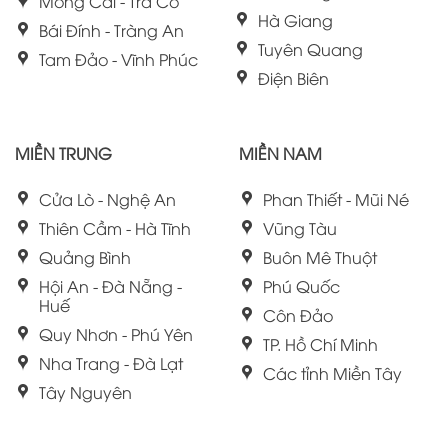
Móng Cái - Trà Cổ
Hà Giang
Bái Đính - Tràng An
Tuyên Quang
Tam Đảo - Vĩnh Phúc
Điện Biên
MIỀN TRUNG
MIỀN NAM
Cửa Lò - Nghệ An
Phan Thiết - Mũi Né
Thiên Cầm - Hà Tĩnh
Vũng Tàu
Quảng Bình
Buôn Mê Thuột
Hội An - Đà Nẵng -
Phú Quốc
Huế
Côn Đảo
Quy Nhơn - Phú Yên
TP. Hồ Chí Minh
Nha Trang - Đà Lạt
Các tỉnh Miền Tây
Tây Nguyên