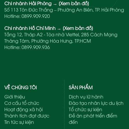
Chi nhánh Hải Phòng
→
[Xem bản đồ]
Số 113 Tôn Đức Thắng – Phường An Biên, TP. Hải Phòng
Hotline:
0899.909.920
Chi nhánh Hồ Chí Minh
→
[Xem bản đồ]
Tầng 12, Tháp A2 - Tòa nhà Viettel, 285 Cách Mạng
Tháng Tám, Phường Hòa Hưng, TP.HCM
Hotline:
0899.909.936
VỀ CHÚNG TÔI
SẢN PHẨM
Giới thiệu
Dịch vụ lữ hành
Cơ cấu tổ chức
Đào tạo nhân lực du lịch
Hoạt động xã hội
Tổ chức sự kiện
Thành tích đạt được
Đề án phát triển điểm
Tin tức sự kiện
đến