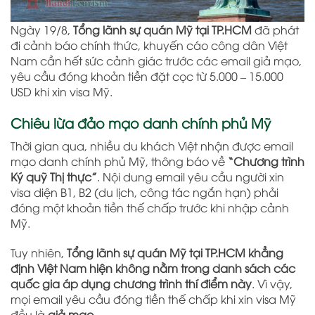
Ngày 19/8,
Tổng lãnh sự quán Mỹ tại TP.HCM
đã phát
đi cảnh báo chính thức, khuyến cáo công dân Việt
Nam cần hết sức cảnh giác trước các email giả mạo,
yêu cầu đóng khoản tiền đặt cọc từ 5.000 – 15.000
USD khi xin visa Mỹ.
Chiêu lừa đảo mạo danh chính phủ Mỹ
Thời gian qua, nhiều du khách Việt nhận được email
mạo danh chính phủ Mỹ, thông báo về
“Chương trình
Ký quỹ Thị thực”
. Nội dung email yêu cầu người xin
visa diện B1, B2 (du lịch, công tác ngắn hạn) phải
đóng một khoản tiền thế chấp trước khi nhập cảnh
Mỹ.
Tuy nhiên,
Tổng lãnh sự quán Mỹ tại TP.HCM khẳng
định Việt Nam hiện không nằm trong danh sách các
quốc gia áp dụng chương trình thí điểm này
. Vì vậy,
mọi email yêu cầu đóng tiền thế chấp khi xin visa Mỹ
đều là
giả mạo
.