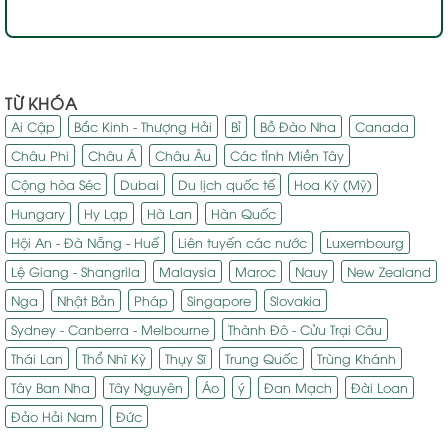
TỪ KHÓA
Ai Cập
Bắc Kinh - Thượng Hải
Bỉ
Bồ Đào Nha
Canada
Châu Phi
Châu Á
Châu Âu
Các tỉnh Miền Tây
Cộng hòa Séc
Dubai
Du lịch quốc tế
Hoa Kỳ (Mỹ)
Hungary
Hy Lạp
Hà Lan
Hàn Quốc
Hội An - Đà Nẵng - Huế
Liên tuyến các nước
Luxembourg
Lệ Giang - Shangrila
Malaysia
Maroc
Nauy
New Zealand
Nga
Nhật Bản
Pháp
Singapore
Slovakia
Sydney - Canberra - Melbourne
Thành Đô - Cửu Trại Câu
Thái Lan
Thổ Nhĩ Kỳ
Thụy Sĩ
Trung Quốc
Trùng Khánh
Tây Ban Nha
Tây Nguyên
Áo
ý
Đan Mạch
Đài Loan
Đảo Hải Nam
Đức