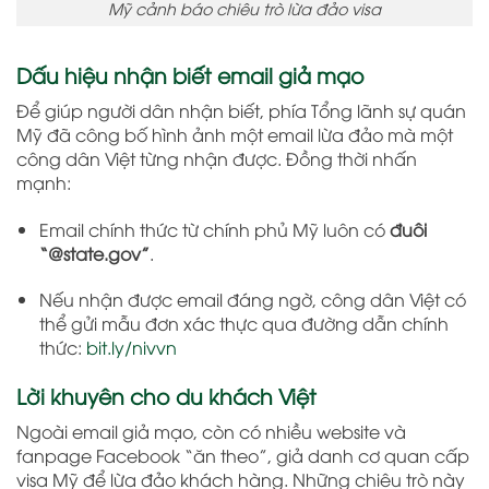
Mỹ cảnh báo chiêu trò lừa đảo visa
Dấu hiệu nhận biết email giả mạo
Để giúp người dân nhận biết, phía Tổng lãnh sự quán
Mỹ đã công bố hình ảnh một email lừa đảo mà một
công dân Việt từng nhận được. Đồng thời nhấn
mạnh:
Email chính thức từ chính phủ Mỹ luôn có
đuôi
“@state.gov”
.
Nếu nhận được email đáng ngờ, công dân Việt có
thể gửi mẫu đơn xác thực qua đường dẫn chính
thức:
bit.ly/nivvn
Lời khuyên cho du khách Việt
Ngoài email giả mạo, còn có nhiều website và
fanpage Facebook “ăn theo”, giả danh cơ quan cấp
visa Mỹ để lừa đảo khách hàng. Những chiêu trò này