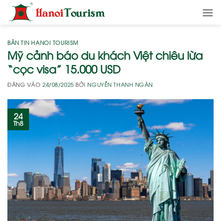
Bỏ
qua
nội
dung
BẢN TIN HANOI TOURISM
Mỹ cảnh báo du khách Việt chiêu lừa
“cọc visa” 15.000 USD
ĐĂNG VÀO
24/08/2025
BỞI
NGUYỄN THANH NGÂN
24
Th8