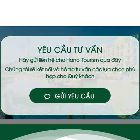
YÊU CẦU TƯ VẤN
Hãy gửi liên hệ cho
Hanoi Tourism
qua đây
Chúng tôi sẽ kết nối và hỗ trợ tư vấn các lựa chọn phù
hợp cho Quý khách
GỬI YÊU CẦU