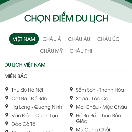
CHỌN ĐIỂM DU LỊCH
VIỆT NAM
CHÂU Á
CHÂU ÂU
CHÂU ÚC
CHÂU MỸ
CHÂU PHI
DU LỊCH VIỆT NAM
MIỀN BẮC
Thủ đô Hà Nội
Sầm Sơn - Thanh Hóa
Cát Bà - Đồ Sơn
Sapa - Lào Cai
Hạ Long - Quảng Ninh
Mai Châu - Mộc Châu
Vân Đồn - Quan Lạn
Hồ Ba Bể - Thác Bản
Giốc
Đảo Cô Tô
Mù Cang Chải