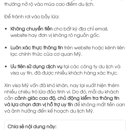
thường nở rộ vào mùa cao điểm du lịch.
Để tránh rơi vào bẫy lừa:
Không chuyển tiền
cho bất kỳ địa chỉ email,
website hay đơn vị không rõ nguồn gốc.
Luôn xác thực thông tin
trên website hoặc kênh liên
lạc chính thức của cơ quan Mỹ.
Ưu tiên sử dụng dịch vụ
tại các công ty du lịch và
visa uy tín, đã được nhiều khách hàng xác thực.
Xin visa Mỹ vốn đã khó khăn, nay lại xuất hiện thêm
nhiều chiêu trò lừa đảo tinh vi. Do đó, mỗi du khách
cần
cảnh giác cao độ, chủ động kiểm tra thông tin
và lựa chọn đơn vị hỗ trợ uy tín
để không mất tiền oan
và ảnh hưởng đến kế hoạch du lịch Mỹ.
Chia sẻ nội dung này: