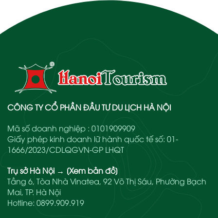
CÔNG TY CỔ PHẦN ĐẦU TƯ DU LỊCH HÀ NỘI
Mã số doanh nghiệp : 0101909909
Giấy phép kinh doanh lữ hành quốc tế số: 01-
1666/2023/CDLQGVN-GP LHQT
Trụ sở Hà Nội
→
[Xem bản đồ]
Tầng 6, Tòa Nhà Vinatea, 92 Võ Thị Sáu, Phường Bạch
Mai, TP. Hà Nội
Hotline:
0899.909.919