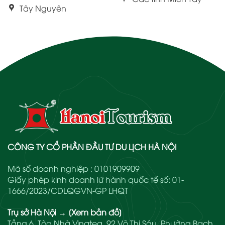
Tây Nguyên
CÔNG TY CỔ PHẦN ĐẦU TƯ DU LỊCH HÀ NỘI
Mã số doanh nghiệp : 0101909909
Giấy phép kinh doanh lữ hành quốc tế số: 01-
1666/2023/CDLQGVN-GP LHQT
Trụ sở Hà Nội
→
[Xem bản đồ]
Tầng 6, Tòa Nhà Vinatea, 92 Võ Thị Sáu, Phường Bạch