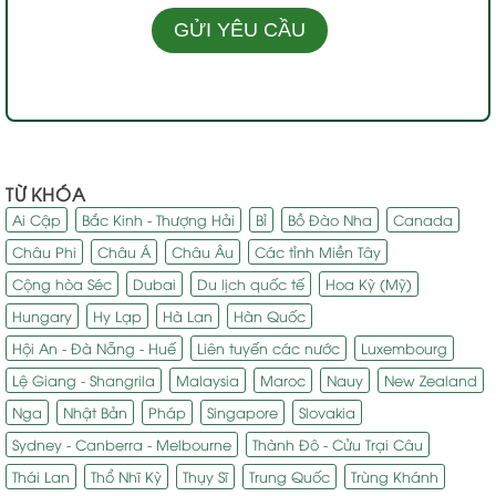
TỪ KHÓA
Ai Cập
Bắc Kinh - Thượng Hải
Bỉ
Bồ Đào Nha
Canada
Châu Phi
Châu Á
Châu Âu
Các tỉnh Miền Tây
Cộng hòa Séc
Dubai
Du lịch quốc tế
Hoa Kỳ (Mỹ)
Hungary
Hy Lạp
Hà Lan
Hàn Quốc
Hội An - Đà Nẵng - Huế
Liên tuyến các nước
Luxembourg
Lệ Giang - Shangrila
Malaysia
Maroc
Nauy
New Zealand
Nga
Nhật Bản
Pháp
Singapore
Slovakia
Sydney - Canberra - Melbourne
Thành Đô - Cửu Trại Câu
Thái Lan
Thổ Nhĩ Kỳ
Thụy Sĩ
Trung Quốc
Trùng Khánh