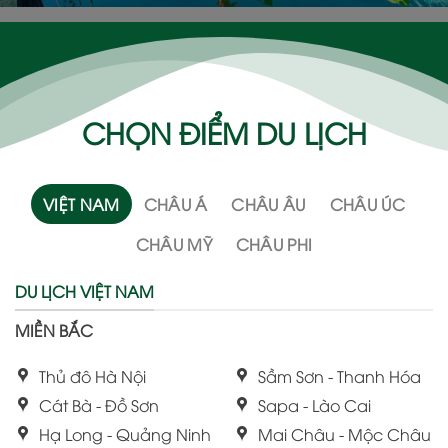
CHỌN ĐIỂM DU LỊCH
VIỆT NAM
CHÂU Á
CHÂU ÂU
CHÂU ÚC
CHÂU MỸ
CHÂU PHI
DU LỊCH VIỆT NAM
MIỀN BẮC
Thủ đô Hà Nội
Sầm Sơn - Thanh Hóa
Cát Bà - Đồ Sơn
Sapa - Lào Cai
Hạ Long - Quảng Ninh
Mai Châu - Mộc Châu