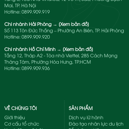
Mai, TP. Hà Nội
Hotline:
0899.909.919
Chi nhánh Hải Phòng
→
[Xem bản đồ]
Số 113 Tôn Đức Thắng – Phường An Biên, TP. Hải Phòng
Hotline:
0899.909.920
Chi nhánh Hồ Chí Minh
→
[Xem bản đồ]
Tầng 12, Tháp A2 - Tòa nhà Viettel, 285 Cách Mạng
Tháng Tám, Phường Hòa Hưng, TP.HCM
Hotline:
0899.909.936
VỀ CHÚNG TÔI
SẢN PHẨM
Giới thiệu
Dịch vụ lữ hành
Cơ cấu tổ chức
Đào tạo nhân lực du lịch