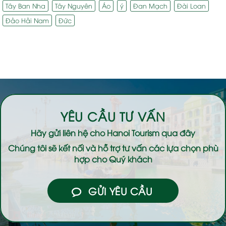
Tây Ban Nha
Tây Nguyên
Áo
ý
Đan Mạch
Đài Loan
Đảo Hải Nam
Đức
YÊU CẦU TƯ VẤN
Hãy gửi liên hệ cho
Hanoi Tourism
qua đây
Chúng tôi sẽ kết nối và hỗ trợ tư vấn các lựa chọn phù
hợp cho Quý khách
GỬI YÊU CẦU