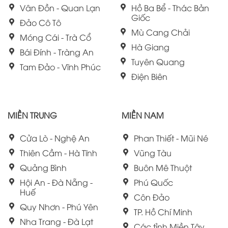
Vân Đồn - Quan Lạn
Hồ Ba Bể - Thác Bản
Giốc
Đảo Cô Tô
Mù Cang Chải
Móng Cái - Trà Cổ
Hà Giang
Bái Đính - Tràng An
Tuyên Quang
Tam Đảo - Vĩnh Phúc
Điện Biên
MIỀN TRUNG
MIỀN NAM
Cửa Lò - Nghệ An
Phan Thiết - Mũi Né
Thiên Cầm - Hà Tĩnh
Vũng Tàu
Quảng Bình
Buôn Mê Thuột
Hội An - Đà Nẵng -
Phú Quốc
Huế
Côn Đảo
Quy Nhơn - Phú Yên
TP. Hồ Chí Minh
Nha Trang - Đà Lạt
Các tỉnh Miền Tây