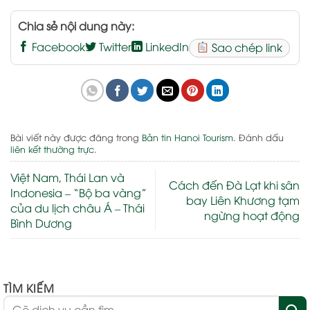
Chia sẻ nội dung này:
Facebook
Twitter
LinkedIn
Sao chép link
Bài viết này được đăng trong
Bản tin Hanoi Tourism
. Đánh dấu
liên kết thường trực
.
Việt Nam, Thái Lan và
Cách đến Đà Lạt khi sân
Indonesia – “Bộ ba vàng”
bay Liên Khương tạm
của du lịch châu Á – Thái
ngừng hoạt động
Bình Dương
TÌM KIẾM