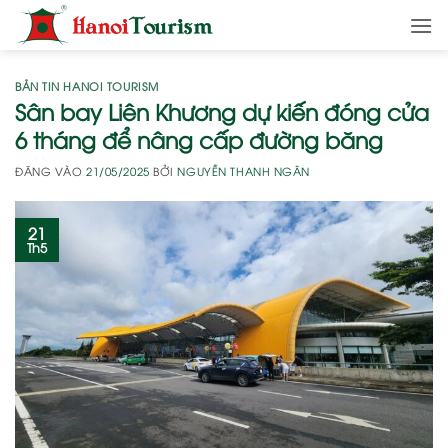
Bỏ
qua
nội
dung
BẢN TIN HANOI TOURISM
Sân bay Liên Khương dự kiến đóng cửa
6 tháng để nâng cấp đường băng
ĐĂNG VÀO
21/05/2025
BỞI
NGUYỄN THANH NGÂN
21
Th5