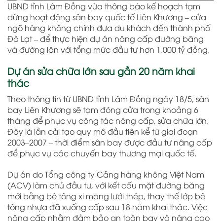
UBND tỉnh Lâm Đồng vừa thông báo kế hoạch tạm
dừng hoạt động sân bay quốc tế Liên Khương – cửa
ngõ hàng không chính đưa du khách đến thành phố
Đà Lạt – để thực hiện dự án nâng cấp đường băng
và đường lăn với tổng mức đầu tư hơn 1.000 tỷ đồng.
Dự án sửa chữa lớn sau gần 20 năm khai
thác
Theo thông tin từ UBND tỉnh Lâm Đồng ngày 18/5, sân
bay Liên Khương sẽ tạm đóng cửa trong khoảng 6
tháng để phục vụ công tác nâng cấp, sửa chữa lớn.
Đây là lần cải tạo quy mô đầu tiên kể từ giai đoạn
2003–2007 – thời điểm sân bay được đầu tư nâng cấp
để phục vụ các chuyến bay thương mại quốc tế.
Dự án do Tổng công ty Cảng hàng không Việt Nam
(ACV) làm chủ đầu tư, với kết cấu mặt đường băng
mới bằng bê tông xi măng lưới thép, thay thế lớp bê
tông nhựa đã xuống cấp sau 18 năm khai thác. Việc
nâng cấp nhằm đảm bảo an toàn bay và nâng cao