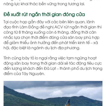
năng lực khai thác bền vững trong tương lai.
Đề xuất rút ngắn thời gian đóng cửa
Tại cuộc họp gần đây với các bên liên quan, lãnh
đạo tỉnh Lâm Đồng đề nghị ACV rút ngắn thời gian thi
công từ 8 tháng xuống còn 6 tháng, đồng thời cân
nhắc lựa chọn thời điểm đóng cửa sân bay phù hợp
để giảm thiểu ảnh hưởng đến phát triển kinh tế – xã
hội, đặc biệt là ngành du lịch địa phương.
Tỉnh cũng bày tỏ lo ngại rằng việc tạm ngừng hoạt
động sân bay trong thời gian dài sẽ tác động tiêu cực
đến lượng khách đến Đà Lạt – thành phố du lịch trọng
điểm của Tây Nguyên.