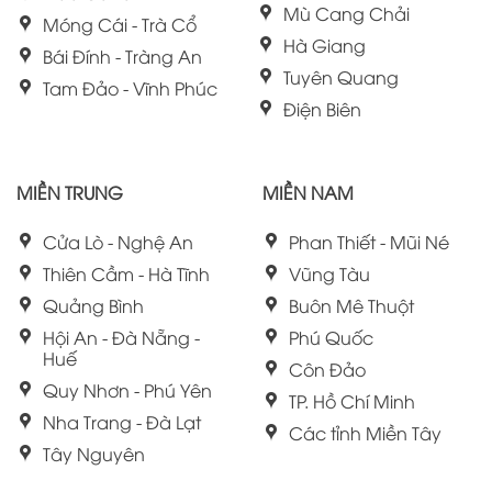
Mù Cang Chải
Móng Cái - Trà Cổ
Hà Giang
Bái Đính - Tràng An
Tuyên Quang
Tam Đảo - Vĩnh Phúc
Điện Biên
MIỀN TRUNG
MIỀN NAM
Cửa Lò - Nghệ An
Phan Thiết - Mũi Né
Thiên Cầm - Hà Tĩnh
Vũng Tàu
Quảng Bình
Buôn Mê Thuột
Hội An - Đà Nẵng -
Phú Quốc
Huế
Côn Đảo
Quy Nhơn - Phú Yên
TP. Hồ Chí Minh
Nha Trang - Đà Lạt
Các tỉnh Miền Tây
Tây Nguyên