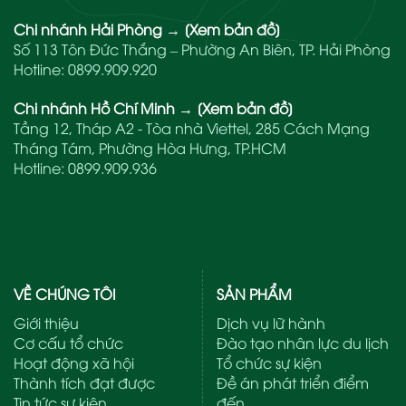
Chi nhánh Hải Phòng
→
[Xem bản đồ]
Số 113 Tôn Đức Thắng – Phường An Biên, TP. Hải Phòng
Hotline:
0899.909.920
Chi nhánh Hồ Chí Minh
→
[Xem bản đồ]
Tầng 12, Tháp A2 - Tòa nhà Viettel, 285 Cách Mạng
Tháng Tám, Phường Hòa Hưng, TP.HCM
Hotline:
0899.909.936
VỀ CHÚNG TÔI
SẢN PHẨM
Giới thiệu
Dịch vụ lữ hành
Cơ cấu tổ chức
Đào tạo nhân lực du lịch
Hoạt động xã hội
Tổ chức sự kiện
Thành tích đạt được
Đề án phát triển điểm
Tin tức sự kiện
đến