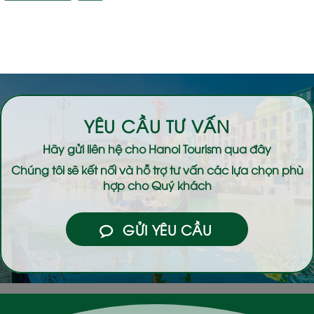
YÊU CẦU TƯ VẤN
Hãy gửi liên hệ cho
Hanoi Tourism
qua đây
Chúng tôi sẽ kết nối và hỗ trợ tư vấn các lựa chọn phù
hợp cho Quý khách
GỬI YÊU CẦU