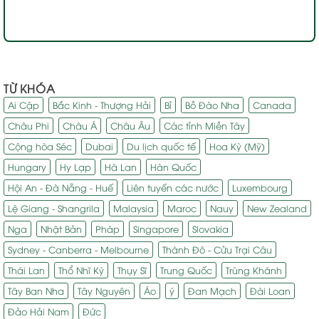
TỪ KHÓA
Ai Cập
Bắc Kinh - Thượng Hải
Bỉ
Bồ Đào Nha
Canada
Châu Phi
Châu Á
Châu Âu
Các tỉnh Miền Tây
Cộng hòa Séc
Dubai
Du lịch quốc tế
Hoa Kỳ (Mỹ)
Hungary
Hy Lạp
Hà Lan
Hàn Quốc
Hội An - Đà Nẵng - Huế
Liên tuyến các nước
Luxembourg
Lệ Giang - Shangrila
Malaysia
Maroc
Nauy
New Zealand
Nga
Nhật Bản
Pháp
Singapore
Slovakia
Sydney - Canberra - Melbourne
Thành Đô - Cửu Trại Câu
Thái Lan
Thổ Nhĩ Kỳ
Thụy Sĩ
Trung Quốc
Trùng Khánh
Tây Ban Nha
Tây Nguyên
Áo
ý
Đan Mạch
Đài Loan
Đảo Hải Nam
Đức