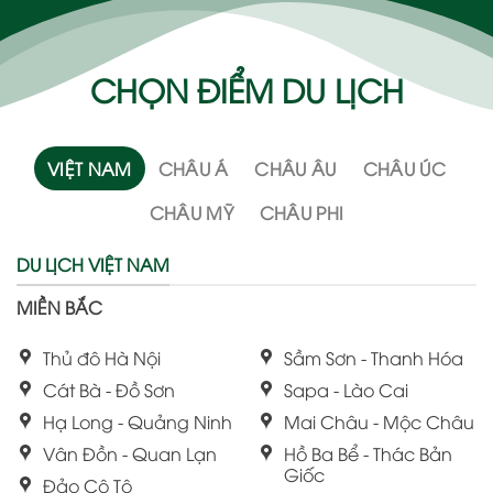
CHỌN ĐIỂM DU LỊCH
VIỆT NAM
CHÂU Á
CHÂU ÂU
CHÂU ÚC
CHÂU MỸ
CHÂU PHI
DU LỊCH VIỆT NAM
MIỀN BẮC
Thủ đô Hà Nội
Sầm Sơn - Thanh Hóa
Cát Bà - Đồ Sơn
Sapa - Lào Cai
Hạ Long - Quảng Ninh
Mai Châu - Mộc Châu
Vân Đồn - Quan Lạn
Hồ Ba Bể - Thác Bản
Giốc
Đảo Cô Tô