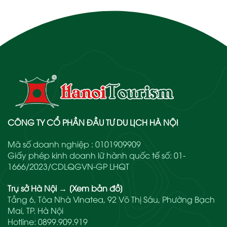
CÔNG TY CỔ PHẦN ĐẦU TƯ DU LỊCH HÀ NỘI
Mã số doanh nghiệp : 0101909909
Giấy phép kinh doanh lữ hành quốc tế số: 01-
1666/2023/CDLQGVN-GP LHQT
Trụ sở Hà Nội
→
[Xem bản đồ]
Tầng 6, Tòa Nhà Vinatea, 92 Võ Thị Sáu, Phường Bạch
Mai, TP. Hà Nội
Hotline:
0899.909.919