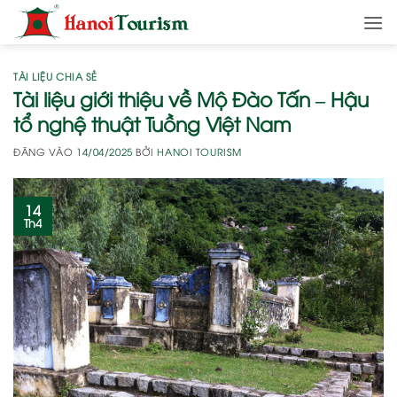
Bỏ
qua
nội
dung
TÀI LIỆU CHIA SẺ
Tài liệu giới thiệu về Mộ Đào Tấn – Hậu
tổ nghệ thuật Tuồng Việt Nam
ĐĂNG VÀO
14/04/2025
BỞI
HANOI TOURISM
14
Th4