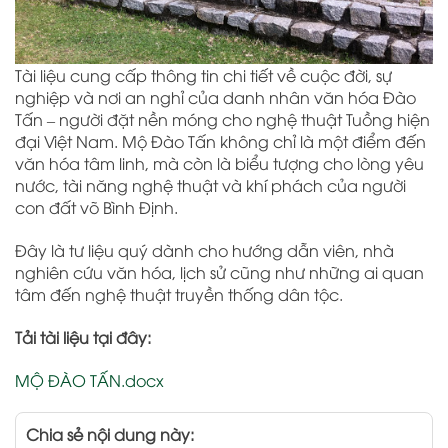
Tài liệu cung cấp thông tin chi tiết về cuộc đời, sự
nghiệp và nơi an nghỉ của danh nhân văn hóa Đào
Tấn – người đặt nền móng cho nghệ thuật Tuồng hiện
đại Việt Nam. Mộ Đào Tấn không chỉ là một điểm đến
văn hóa tâm linh, mà còn là biểu tượng cho lòng yêu
nước, tài năng nghệ thuật và khí phách của người
con đất võ Bình Định.
Đây là tư liệu quý dành cho hướng dẫn viên, nhà
nghiên cứu văn hóa, lịch sử cũng như những ai quan
tâm đến nghệ thuật truyền thống dân tộc.
Tải tài liệu tại đây:
MỘ ĐÀO TẤN.docx
Chia sẻ nội dung này: