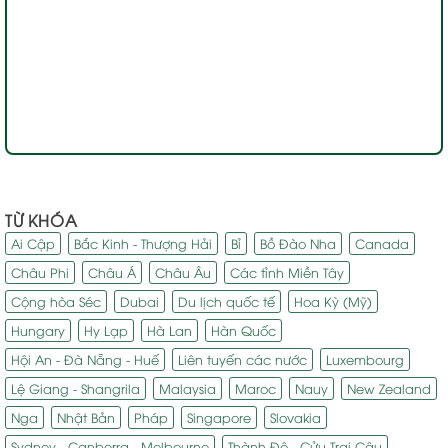
TỪ KHÓA
Ai Cập
Bắc Kinh - Thượng Hải
Bỉ
Bồ Đào Nha
Canada
Châu Phi
Châu Á
Châu Âu
Các tỉnh Miền Tây
Cộng hòa Séc
Dubai
Du lịch quốc tế
Hoa Kỳ (Mỹ)
Hungary
Hy Lạp
Hà Lan
Hàn Quốc
Hội An - Đà Nẵng - Huế
Liên tuyến các nước
Luxembourg
Lệ Giang - Shangrila
Malaysia
Maroc
Nauy
New Zealand
Nga
Nhật Bản
Pháp
Singapore
Slovakia
Sydney - Canberra - Melbourne
Thành Đô - Cửu Trại Câu