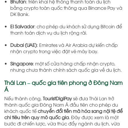
Bhutan
: triển khai hệ thống thanh toán du lịch
bằng crypto toàn quốc thông qua Binance Pay và
DK Bank.
El Salvador
: cho phép du khách sử dụng Bitcoin để
thanh toán dịch vụ du lịch rộng rãi.
Dubai (UAE)
: Emirates và Air Arabia dự kiến chấp
nhận crypto trong việc đặt vé máy bay.
Singapore
: một số cửa hàng chấp nhận crypto,
nhưng chưa thành chính sách quốc gia về du lịch.
Thái Lan – quốc gia tiên phong ở Đông Nam
Á
Nếu thành công,
TouristDigiPay
sẽ đưa Thái Lan trở
thành quốc gia Đông Nam Á đầu tiên cho phép du
khách quốc tế
chuyển đổi tiền mã hóa sang nội tệ để
chi tiêu trên quy mô quốc gia
. Đây được xem là một
bước đi chiến lược, vừa thúc đẩy ngành du lịch, vừa