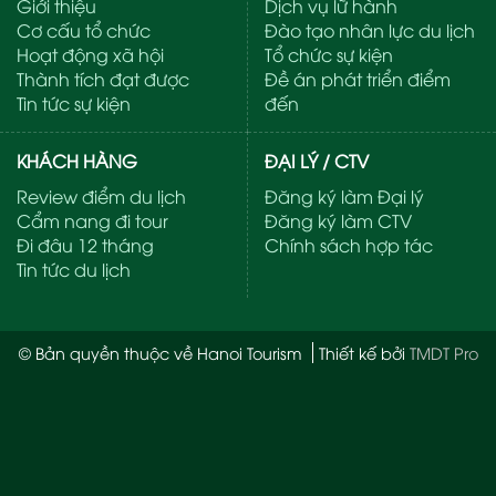
Giới thiệu
Dịch vụ lữ hành
Cơ cấu tổ chức
Đào tạo nhân lực du lịch
Hoạt động xã hội
Tổ chức sự kiện
Thành tích đạt được
Đề án phát triển điểm
Tin tức sự kiện
đến
KHÁCH HÀNG
ĐẠI LÝ / CTV
Review điểm du lịch
Đăng ký làm Đại lý
Cẩm nang đi tour
Đăng ký làm CTV
Đi đâu 12 tháng
Chính sách hợp tác
Tin tức du lịch
© Bản quyền thuộc về Hanoi Tourism
Thiết kế bởi
TMDT Pro