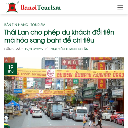
Bỏ
qua
nội
dung
BẢN TIN HANOI TOURISM
Thái Lan cho phép du khách đổi tiền
mã hóa sang baht để chi tiêu
ĐĂNG VÀO
19/08/2025
BỞI
NGUYỄN THANH NGÂN
19
Th8