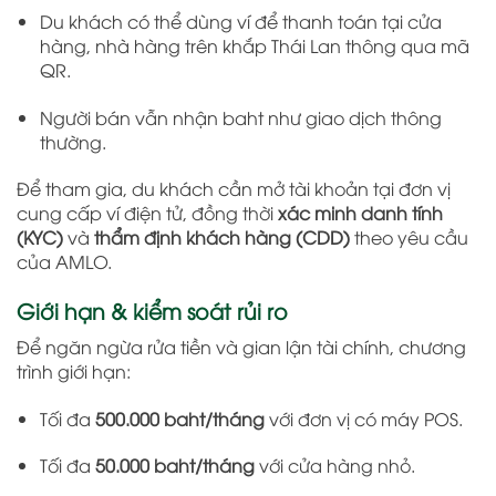
Du khách có thể dùng ví để thanh toán tại cửa
hàng, nhà hàng trên khắp Thái Lan thông qua mã
QR.
Người bán vẫn nhận baht như giao dịch thông
thường.
Để tham gia, du khách cần mở tài khoản tại đơn vị
cung cấp ví điện tử, đồng thời
xác minh danh tính
(KYC)
và
thẩm định khách hàng (CDD)
theo yêu cầu
của AMLO.
Giới hạn & kiểm soát rủi ro
Để ngăn ngừa rửa tiền và gian lận tài chính, chương
trình giới hạn:
Tối đa
500.000 baht/tháng
với đơn vị có máy POS.
Tối đa
50.000 baht/tháng
với cửa hàng nhỏ.