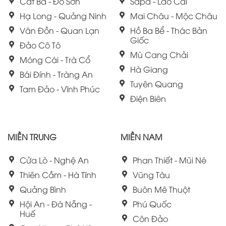
Cát Bà - Đồ Sơn
Sapa - Lào Cai
Hạ Long - Quảng Ninh
Mai Châu - Mộc Châu
Vân Đồn - Quan Lạn
Hồ Ba Bể - Thác Bản
Giốc
Đảo Cô Tô
Mù Cang Chải
Móng Cái - Trà Cổ
Hà Giang
Bái Đính - Tràng An
Tuyên Quang
Tam Đảo - Vĩnh Phúc
Điện Biên
MIỀN TRUNG
MIỀN NAM
Cửa Lò - Nghệ An
Phan Thiết - Mũi Né
Thiên Cầm - Hà Tĩnh
Vũng Tàu
Quảng Bình
Buôn Mê Thuột
Hội An - Đà Nẵng -
Phú Quốc
Huế
Côn Đảo