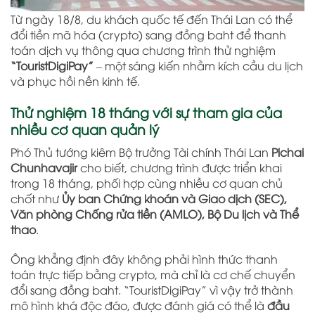
Từ ngày 18/8, du khách quốc tế đến Thái Lan có thể
đổi tiền mã hóa (crypto) sang đồng baht để thanh
toán dịch vụ thông qua chương trình thử nghiệm
“TouristDigiPay”
– một sáng kiến nhằm kích cầu du lịch
và phục hồi nền kinh tế.
Thử nghiệm 18 tháng với sự tham gia của
nhiều cơ quan quản lý
Phó Thủ tướng kiêm Bộ trưởng Tài chính Thái Lan
Pichai
Chunhavajir
cho biết, chương trình được triển khai
trong 18 tháng, phối hợp cùng nhiều cơ quan chủ
chốt như
Ủy ban Chứng khoán và Giao dịch (SEC),
Văn phòng Chống rửa tiền (AMLO), Bộ Du lịch và Thể
thao
.
Ông khẳng định đây không phải hình thức thanh
toán trực tiếp bằng crypto, mà chỉ là cơ chế chuyển
đổi sang đồng baht. “TouristDigiPay” vì vậy trở thành
mô hình khá độc đáo, được đánh giá có thể là
đầu