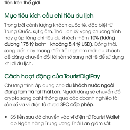
tiên trên thế giới
.
Mục tiêu kích cầu chi tiêu du lịch
Trong bối cảnh lượng khách quốc tế, đặc biệt từ
Trung Quốc, sụt giảm, Thái Lan kỳ vọng chương trình
này giúp tăng chi tiêu du khách thêm
10% (tương
đương 175 tỷ baht – khoảng 5,4 tỷ USD)
. Đồng thời,
sáng kiến này mang đến trải nghiệm mới: du khách
dễ dàng chuyển đổi tài sản số sang nội tệ để sử dụng
khi đi du lịch.
Cách hoạt động của TouristDigiPay
Chương trình áp dụng cho
du khách nước ngoài
đang tạm trú tại Thái Lan
. Người dùng sẽ chuyển đổi
crypto sang baht thông qua các doanh nghiệp tài
sản số và ví điện tử được
SEC cấp phép
.
Số tiền sau đó chuyển vào
ví điện tử Tourist Wallet
do Ngân hàng Trung ương Thái Lan giám sát.