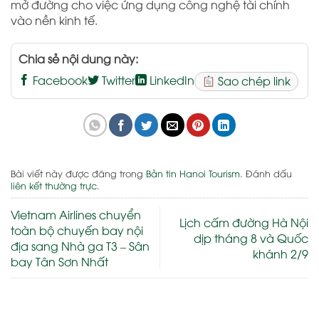
mở đường cho việc ứng dụng công nghệ tài chính
vào nền kinh tế.
Chia sẻ nội dung này:
Facebook
Twitter
LinkedIn
Sao chép link
Bài viết này được đăng trong
Bản tin Hanoi Tourism
. Đánh dấu
liên kết thường trực
.
Vietnam Airlines chuyển
Lịch cấm đường Hà Nội
toàn bộ chuyến bay nội
dịp tháng 8 và Quốc
địa sang Nhà ga T3 – Sân
khánh 2/9
bay Tân Sơn Nhất