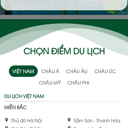
CHỌN ĐIỂM DU LỊCH
VIỆT NAM
CHÂU Á
CHÂU ÂU
CHÂU ÚC
CHÂU MỸ
CHÂU PHI
DU LỊCH VIỆT NAM
MIỀN BẮC
Thủ đô Hà Nội
Sầm Sơn - Thanh Hóa