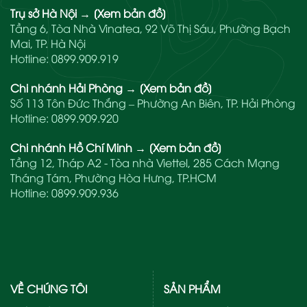
Trụ sở Hà Nội
→
[Xem bản đồ]
Tầng 6, Tòa Nhà Vinatea, 92 Võ Thị Sáu, Phường Bạch
Mai, TP. Hà Nội
Hotline:
0899.909.919
Chi nhánh Hải Phòng
→
[Xem bản đồ]
Số 113 Tôn Đức Thắng – Phường An Biên, TP. Hải Phòng
Hotline:
0899.909.920
Chi nhánh Hồ Chí Minh
→
[Xem bản đồ]
Tầng 12, Tháp A2 - Tòa nhà Viettel, 285 Cách Mạng
Tháng Tám, Phường Hòa Hưng, TP.HCM
Hotline:
0899.909.936
VỀ CHÚNG TÔI
SẢN PHẨM