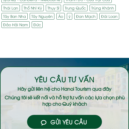
Thái Lan
Thổ Nhĩ Kỳ
Thụy Sĩ
Trung Quốc
Trùng Khánh
Tây Ban Nha
Tây Nguyên
Áo
ý
Đan Mạch
Đài Loan
Đảo Hải Nam
Đức
YÊU CẦU TƯ VẤN
Hãy gửi liên hệ cho
Hanoi Tourism
qua đây
Chúng tôi sẽ kết nối và hỗ trợ tư vấn các lựa chọn phù
hợp cho Quý khách
GỬI YÊU CẦU