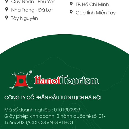
Quy Nhơn - Phú Yên
TP. Hồ Chí Minh
Nha Trang - Đà Lạt
Các tỉnh Miền Tây
Tây Nguyên
CÔNG TY CỔ PHẦN ĐẦU TƯ DU LỊCH HÀ NỘI
Mã số doanh nghiệp : 0101909909
Giấy phép kinh doanh lữ hành quốc tế số: 01-
1666/2023/CDLQGVN-GP LHQT