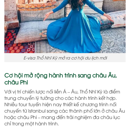
E-visa Thổ Nhĩ Kỳ mở ra cơ hội du lịch mới
Cơ hội mở rộng hành trình sang châu Âu,
châu Phi
Với vị trí chiến lược nối liền Á – Âu, Thổ Nhĩ Kỳ là điểm
trung chuyển lý tưởng cho các hành trình kết hợp.
Nhiều tour tuyến hiện nay thiết kế chương trình nối
chuyến từ Istanbul sang các thành phố lớn ở châu Âu
hoặc châu Phi – mang đến trải nghiệm đa châu lục
chỉ trong một hành trình.