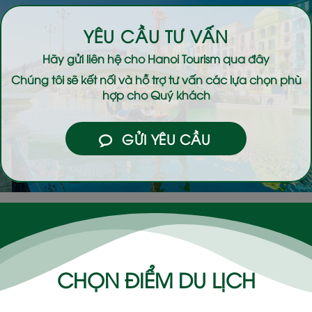
YÊU CẦU TƯ VẤN
Hãy gửi liên hệ cho
Hanoi Tourism
qua đây
Chúng tôi sẽ kết nối và hỗ trợ tư vấn các lựa chọn phù
hợp cho Quý khách
GỬI YÊU CẦU
CHỌN ĐIỂM DU LỊCH