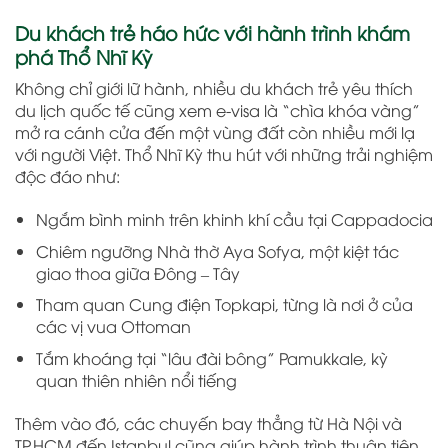
Du khách trẻ háo hức với hành trình khám
phá Thổ Nhĩ Kỳ
Không chỉ giới lữ hành, nhiều du khách trẻ yêu thích
du lịch quốc tế cũng xem e-visa là “chìa khóa vàng”
mở ra cánh cửa đến một vùng đất còn nhiều mới lạ
với người Việt. Thổ Nhĩ Kỳ thu hút với những trải nghiệm
độc đáo như:
Ngắm bình minh trên khinh khí cầu tại Cappadocia
Chiêm ngưỡng Nhà thờ Aya Sofya, một kiệt tác
giao thoa giữa Đông – Tây
Tham quan Cung điện Topkapi, từng là nơi ở của
các vị vua Ottoman
Tắm khoáng tại “lâu đài bông” Pamukkale, kỳ
quan thiên nhiên nổi tiếng
Thêm vào đó, các chuyến bay thẳng từ Hà Nội và
TP.HCM đến Istanbul cũng giúp hành trình thuận tiện