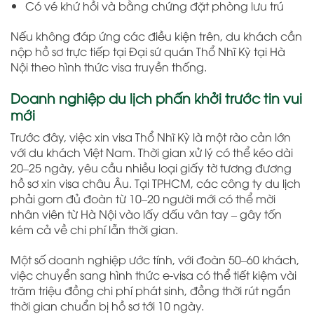
Có vé khứ hồi và bằng chứng đặt phòng lưu trú
Nếu không đáp ứng các điều kiện trên, du khách cần
nộp hồ sơ trực tiếp tại Đại sứ quán Thổ Nhĩ Kỳ tại Hà
Nội theo hình thức visa truyền thống.
Doanh nghiệp du lịch phấn khởi trước tin vui
mới
Trước đây, việc xin visa Thổ Nhĩ Kỳ là một rào cản lớn
với du khách Việt Nam. Thời gian xử lý có thể kéo dài
20–25 ngày, yêu cầu nhiều loại giấy tờ tương đương
hồ sơ xin visa châu Âu. Tại TPHCM, các công ty du lịch
phải gom đủ đoàn từ 10–20 người mới có thể mời
nhân viên từ Hà Nội vào lấy dấu vân tay – gây tốn
kém cả về chi phí lẫn thời gian.
Một số doanh nghiệp ước tính, với đoàn 50–60 khách,
việc chuyển sang hình thức e-visa có thể tiết kiệm vài
trăm triệu đồng chi phí phát sinh, đồng thời rút ngắn
thời gian chuẩn bị hồ sơ tới 10 ngày.