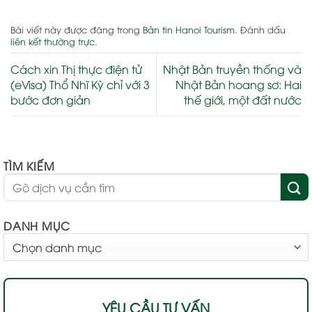
Bài viết này được đăng trong
Bản tin Hanoi Tourism
. Đánh dấu
liên kết thường trực
.
Cách xin Thị thực điện tử
Nhật Bản truyền thống và
(eVisa) Thổ Nhĩ Kỳ chỉ với 3
Nhật Bản hoang sơ: Hai
bước đơn giản
thế giới, một đất nước
TÌM KIẾM
DANH MỤC
DANH
MỤC
YÊU CẦU TƯ VẤN