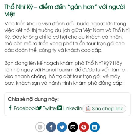
Thổ Nhĩ Kỳ – điểm đến “gần hơn” với người
Việt
Việc triển khai e-visa đánh dấu bước ngoặt lớn trong
việc kết nối thị trường du lịch giữa Việt Nam và Thổ Nhĩ
Kỳ. Đây không chỉ là cơ hội cho du khách cá nhân,
mà còn mở ra triển vọng phát triển tour trọn gói cho
các đoàn thể, công ty và khách cao cấp.
Bạn đang lên kế hoạch khám phá Thổ Nhĩ Kỳ? Hãy
liên hệ ngay với Hanoi Tourism để được tư vấn làm e-
visa nhanh chóng, hỗ trợ đặt tour trọn gói, vé máy
bay, khách sạn và hành trình khám phá đẳng cấp!
Chia sẻ nội dung này:
Facebook
Twitter
LinkedIn
Sao chép link