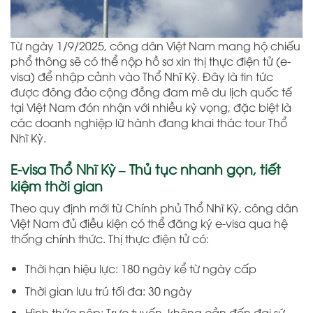
Từ ngày 1/9/2025, công dân Việt Nam mang hộ chiếu
phổ thông sẽ có thể nộp hồ sơ xin thị thực điện tử (e-
visa) để nhập cảnh vào Thổ Nhĩ Kỳ. Đây là tin tức
được đông đảo cộng đồng đam mê du lịch quốc tế
tại Việt Nam đón nhận với nhiều kỳ vọng, đặc biệt là
các doanh nghiệp lữ hành đang khai thác tour Thổ
Nhĩ Kỳ.
E-visa Thổ Nhĩ Kỳ – Thủ tục nhanh gọn, tiết
kiệm thời gian
Theo quy định mới từ Chính phủ Thổ Nhĩ Kỳ, công dân
Việt Nam đủ điều kiện có thể đăng ký e-visa qua hệ
thống chính thức. Thị thực điện tử có:
Thời hạn hiệu lực: 180 ngày kể từ ngày cấp
Thời gian lưu trú tối đa: 30 ngày
Hình thức nộp: Trực tuyến, không cần đến đại sứ