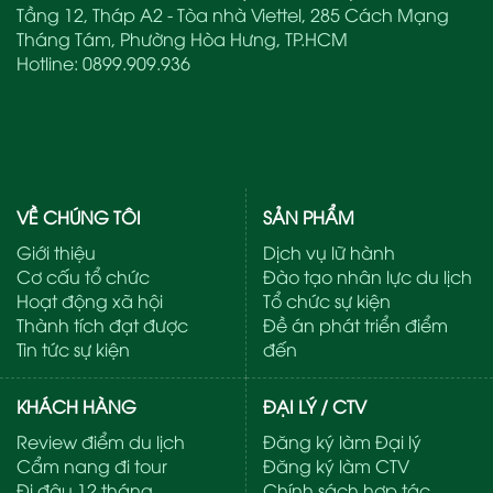
Tầng 12, Tháp A2 - Tòa nhà Viettel, 285 Cách Mạng
Tháng Tám, Phường Hòa Hưng, TP.HCM
Hotline:
0899.909.936
VỀ CHÚNG TÔI
SẢN PHẨM
Giới thiệu
Dịch vụ lữ hành
Cơ cấu tổ chức
Đào tạo nhân lực du lịch
Hoạt động xã hội
Tổ chức sự kiện
Thành tích đạt được
Đề án phát triển điểm
Tin tức sự kiện
đến
KHÁCH HÀNG
ĐẠI LÝ / CTV
Review điểm du lịch
Đăng ký làm Đại lý
Cẩm nang đi tour
Đăng ký làm CTV
Đi đâu 12 tháng
Chính sách hợp tác