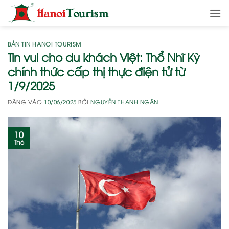
Bỏ
qua
nội
dung
BẢN TIN HANOI TOURISM
Tin vui cho du khách Việt: Thổ Nhĩ Kỳ
chính thức cấp thị thực điện tử từ
1/9/2025
ĐĂNG VÀO
10/06/2025
BỞI
NGUYỄN THANH NGÂN
10
Th6