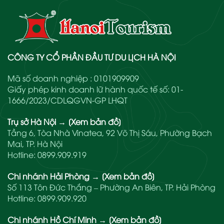
CÔNG TY CỔ PHẦN ĐẦU TƯ DU LỊCH HÀ NỘI
Mã số doanh nghiệp : 0101909909
Giấy phép kinh doanh lữ hành quốc tế số: 01-
1666/2023/CDLQGVN-GP LHQT
Trụ sở Hà Nội
→
[Xem bản đồ]
Tầng 6, Tòa Nhà Vinatea, 92 Võ Thị Sáu, Phường Bạch
Mai, TP. Hà Nội
Hotline:
0899.909.919
Chi nhánh Hải Phòng
→
[Xem bản đồ]
Số 113 Tôn Đức Thắng – Phường An Biên, TP. Hải Phòng
Hotline:
0899.909.920
Chi nhánh Hồ Chí Minh
→
[Xem bản đồ]