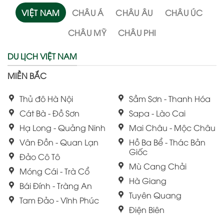
VIỆT NAM
CHÂU Á
CHÂU ÂU
CHÂU ÚC
CHÂU MỸ
CHÂU PHI
DU LỊCH VIỆT NAM
MIỀN BẮC
Thủ đô Hà Nội
Sầm Sơn - Thanh Hóa
Cát Bà - Đồ Sơn
Sapa - Lào Cai
Hạ Long - Quảng Ninh
Mai Châu - Mộc Châu
Vân Đồn - Quan Lạn
Hồ Ba Bể - Thác Bản
Giốc
Đảo Cô Tô
Mù Cang Chải
Móng Cái - Trà Cổ
Hà Giang
Bái Đính - Tràng An
Tuyên Quang
Tam Đảo - Vĩnh Phúc
Điện Biên