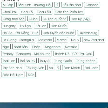
Ai Cập
Bắc Kinh - Thượng Hải
Bỉ
Bồ Đào Nha
Canada
Châu Phi
Châu Á
Châu Âu
Các tỉnh Miền Tây
Cộng hòa Séc
Dubai
Du lịch quốc tế
Hoa Kỳ (Mỹ)
Hungary
Hy Lạp
Hà Lan
Hàn Quốc
Hội An - Đà Nẵng - Huế
Liên tuyến các nước
Luxembourg
Lệ Giang - Shangrila
Malaysia
Maroc
Nauy
New Zealand
Nga
Nhật Bản
Pháp
Singapore
Slovakia
Sydney - Canberra - Melbourne
Thành Đô - Cửu Trại Câu
Thái Lan
Thổ Nhĩ Kỳ
Thụy Sĩ
Trung Quốc
Trùng Khánh
Tây Ban Nha
Tây Nguyên
Áo
ý
Đan Mạch
Đài Loan
Đảo Hải Nam
Đức