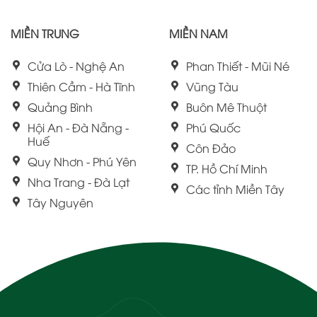
MIỀN TRUNG
MIỀN NAM
Cửa Lò - Nghệ An
Phan Thiết - Mũi Né
Thiên Cầm - Hà Tĩnh
Vũng Tàu
Quảng Bình
Buôn Mê Thuột
Hội An - Đà Nẵng -
Phú Quốc
Huế
Côn Đảo
Quy Nhơn - Phú Yên
TP. Hồ Chí Minh
Nha Trang - Đà Lạt
Các tỉnh Miền Tây
Tây Nguyên