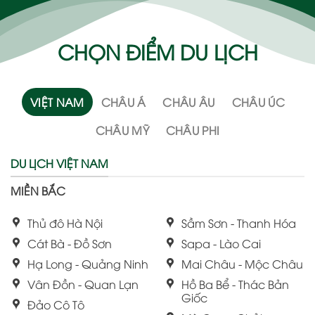
CHỌN ĐIỂM DU LỊCH
VIỆT NAM
CHÂU Á
CHÂU ÂU
CHÂU ÚC
CHÂU MỸ
CHÂU PHI
DU LỊCH VIỆT NAM
MIỀN BẮC
Thủ đô Hà Nội
Sầm Sơn - Thanh Hóa
Cát Bà - Đồ Sơn
Sapa - Lào Cai
Hạ Long - Quảng Ninh
Mai Châu - Mộc Châu
Vân Đồn - Quan Lạn
Hồ Ba Bể - Thác Bản
Giốc
Đảo Cô Tô