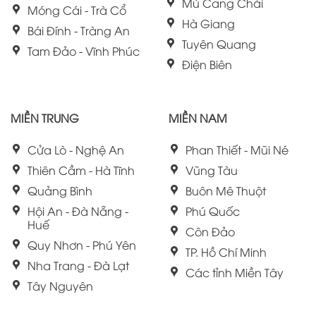
Mù Cang Chải
Móng Cái - Trà Cổ
Hà Giang
Bái Đính - Tràng An
Tuyên Quang
Tam Đảo - Vĩnh Phúc
Điện Biên
MIỀN TRUNG
MIỀN NAM
Cửa Lò - Nghệ An
Phan Thiết - Mũi Né
Thiên Cầm - Hà Tĩnh
Vũng Tàu
Quảng Bình
Buôn Mê Thuột
Hội An - Đà Nẵng -
Phú Quốc
Huế
Côn Đảo
Quy Nhơn - Phú Yên
TP. Hồ Chí Minh
Nha Trang - Đà Lạt
Các tỉnh Miền Tây
Tây Nguyên