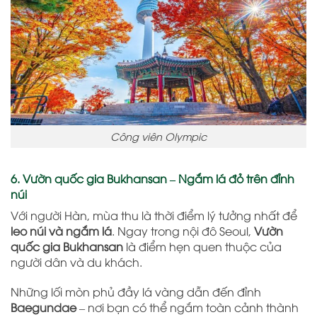
Công viên Olympic
6. Vườn quốc gia Bukhansan – Ngắm lá đỏ trên đỉnh
núi
Với người Hàn, mùa thu là thời điểm lý tưởng nhất để
leo núi và ngắm lá
. Ngay trong nội đô Seoul,
Vườn
quốc gia Bukhansan
là điểm hẹn quen thuộc của
người dân và du khách.
Những lối mòn phủ đầy lá vàng dẫn đến đỉnh
Baegundae
– nơi bạn có thể ngắm toàn cảnh thành