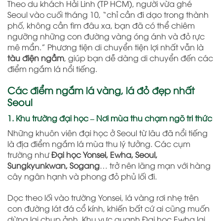
Theo du khách Hải Linh (TP HCM), người vừa ghé
Seoul vào cuối tháng 10, “chỉ cần đi dạo trong thành
phố, không cần tìm đâu xa, bạn đã có thể chiêm
ngưỡng những con đường vàng óng ánh và đỏ rực
mê mẩn.” Phương tiện di chuyển tiện lợi nhất vẫn là
tàu điện ngầm
, giúp bạn dễ dàng di chuyển đến các
điểm ngắm lá nổi tiếng.
Các điểm ngắm lá vàng, lá đỏ đẹp nhất
Seoul
1. Khu trường đại học – Nơi mùa thu chạm ngõ tri thức
Những khuôn viên đại học ở Seoul từ lâu đã nổi tiếng
là địa điểm ngắm lá mùa thu lý tưởng. Các cụm
trường như
Đại học Yonsei, Ewha, Seoul,
Sungkyunkwan, Sogang
… trở nên lãng mạn với hàng
cây ngân hạnh và phong đỏ phủ lối đi.
Dọc theo lối vào trường Yonsei, lá vàng rơi nhẹ trên
con đường lát đá cổ kính, khiến bất cứ ai cũng muốn
dừng lại chụp ảnh. Khu vực quanh Đại học Ewha lại