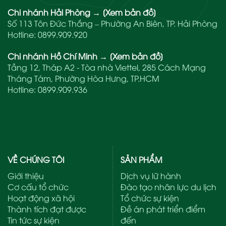
Chi nhánh Hải Phòng
→
[Xem bản đồ]
Số 113 Tôn Đức Thắng – Phường An Biên, TP. Hải Phòng
Hotline:
0899.909.920
Chi nhánh Hồ Chí Minh
→
[Xem bản đồ]
Tầng 12, Tháp A2 - Tòa nhà Viettel, 285 Cách Mạng
Tháng Tám, Phường Hòa Hưng, TP.HCM
Hotline:
0899.909.936
VỀ CHÚNG TÔI
SẢN PHẨM
Giới thiệu
Dịch vụ lữ hành
Cơ cấu tổ chức
Đào tạo nhân lực du lịch
Hoạt động xã hội
Tổ chức sự kiện
Thành tích đạt được
Đề án phát triển điểm
Tin tức sự kiện
đến