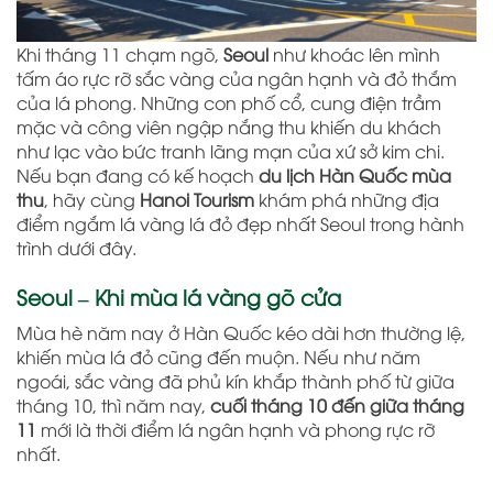
Khi tháng 11 chạm ngõ,
Seoul
như khoác lên mình
tấm áo rực rỡ sắc vàng của ngân hạnh và đỏ thắm
của lá phong. Những con phố cổ, cung điện trầm
mặc và công viên ngập nắng thu khiến du khách
như lạc vào bức tranh lãng mạn của xứ sở kim chi.
Nếu bạn đang có kế hoạch
du lịch Hàn Quốc mùa
thu
, hãy cùng
Hanoi Tourism
khám phá những địa
điểm ngắm lá vàng lá đỏ đẹp nhất Seoul trong hành
trình dưới đây.
Seoul – Khi mùa lá vàng gõ cửa
Mùa hè năm nay ở Hàn Quốc kéo dài hơn thường lệ,
khiến mùa lá đỏ cũng đến muộn. Nếu như năm
ngoái, sắc vàng đã phủ kín khắp thành phố từ giữa
tháng 10, thì năm nay,
cuối tháng 10 đến giữa tháng
11
mới là thời điểm lá ngân hạnh và phong rực rỡ
nhất.