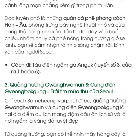
cảnh lãng mạn chẳng kém gì trong phim Hàn.
Dọc tuyến phố là những
quán cà phê phong cách
Hàn – Âu
, phòng trưng bày nghệ thuật nhỏ và cửa
hàng thủ công xinh xắn. Tản bộ tại đây vào buổi
chiều, nhâm nhi ly cà phê nóng trong hương gió se
lạnh, bạn sẽ cảm nhận rõ nhịp sống chậm rãi, bình
yên của người Seoul.
Cách đi:
Tàu điện ngầm
ga Anguk (tuyến số 3, cửa
ra 1 hoặc 6).
3. Quảng trường Gwanghwamun & Cung điện
Gyeongbokgung – Trái tim mùa thu của Seoul
Chỉ cách Samcheong vài phút đi bộ,
quảng trường
Gwanghwamun
và
cung điện Gyeongbokgung
là
hai địa điểm du lịch mang đậm dấu ấn lịch sử và là
nơi ngắm lá vàng đỏ tuyệt đẹp.
Từ quảng trường, bạn có thể nhìn thấy hàng cây lá