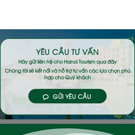
YÊU CẦU TƯ VẤN
Hãy gửi liên hệ cho
Hanoi Tourism
qua đây
Chúng tôi sẽ kết nối và hỗ trợ tư vấn các lựa chọn phù
hợp cho Quý khách
GỬI YÊU CẦU