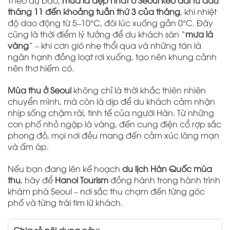
Theo dự báo,
mùa lá đẹp nhất ở Seoul kéo dài từ đầu
tháng 11 đến khoảng tuần thứ 3 của tháng
, khi nhiệt
độ dao động từ 5–10°C, đôi lúc xuống gần 0°C. Đây
cũng là thời điểm lý tưởng để du khách săn “
mưa lá
vàng
” – khi cơn gió nhẹ thổi qua và những tán lá
ngân hạnh đồng loạt rơi xuống, tạo nên khung cảnh
nên thơ hiếm có.
Mùa thu ở Seoul
không chỉ là thời khắc thiên nhiên
chuyển mình, mà còn là dịp để du khách cảm nhận
nhịp sống chậm rãi, tinh tế của người Hàn. Từ những
con phố nhỏ ngập lá vàng, đến cung điện cổ rợp sắc
phong đỏ, mọi nơi đều mang đến cảm xúc lãng mạn
và ấm áp.
Nếu bạn đang lên kế hoạch
du lịch Hàn Quốc mùa
thu
, hãy để
Hanoi Tourism
đồng hành trong hành trình
khám phá Seoul – nơi sắc thu chạm đến từng góc
phố và từng trái tim lữ khách.
Chia sẻ nội dung này: