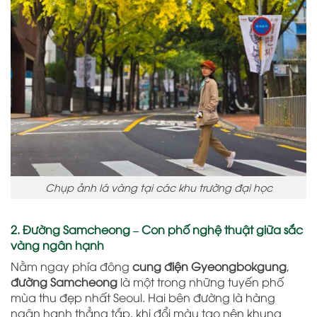
Chụp ảnh lá vàng tại các khu trường đại học
2. Đường Samcheong – Con phố nghệ thuật giữa sắc
vàng ngân hạnh
Nằm ngay phía đông
cung điện Gyeongbokgung
,
đường Samcheong
là một trong những tuyến phố
mùa thu đẹp nhất Seoul. Hai bên đường là hàng
ngân hạnh thẳng tắp, khi đổi màu tạo nên khung