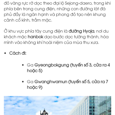
đỏ vàng rực rỡ dọc theo đại lộ Sejong-daero, trong khi
phía bên trong cung điện, những con đường lát đá
phủ đầy lá ngân hạnh và phong đỏ tạo nên khung
cảnh cổ kính, trầm mặc.
Ở khu vực phía tây cung điện là
đường Hyoja
, nơi du
khách mặc
hanbok
dạo bước dọc tường thành, hòa
mình vào không khí hoài niệm của mùa thu xưa.
Cách đi:
Ga
Gyeongbokgung (tuyến số 3, cửa ra 4
hoặc 5)
Ga
Gwanghwamun (tuyến số 5, cửa ra 7
hoặc 9)