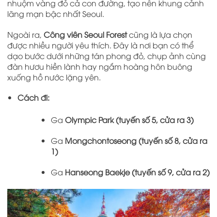
nhuộm vàng đỏ cả con đường, tạo nên khung cảnh
lãng mạn bậc nhất Seoul.
Ngoài ra,
Công viên Seoul Forest
cũng là lựa chọn
được nhiều người yêu thích. Đây là nơi bạn có thể
dạo bước dưới những tán phong đỏ, chụp ảnh cùng
đàn hươu hiền lành hay ngắm hoàng hôn buông
xuống hồ nước lặng yên.
Cách đi:
Ga
Olympic Park (tuyến số 5, cửa ra 3)
Ga
Mongchontoseong (tuyến số 8, cửa ra
1)
Ga
Hanseong Baekje (tuyến số 9, cửa ra 2)