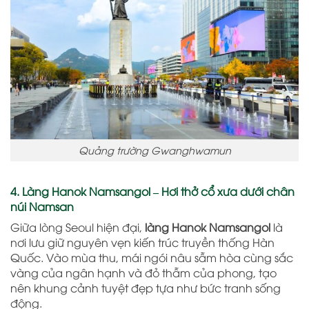
Quảng trường Gwanghwamun
4. Làng Hanok Namsangol – Hơi thở cổ xưa dưới chân
núi Namsan
Giữa lòng Seoul hiện đại,
làng Hanok Namsangol
là
nơi lưu giữ nguyên vẹn kiến trúc truyền thống Hàn
Quốc. Vào mùa thu, mái ngói nâu sẫm hòa cùng sắc
vàng của ngân hạnh và đỏ thẫm của phong, tạo
nên khung cảnh tuyệt đẹp tựa như bức tranh sống
động.