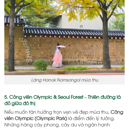
Làng Hanok Namsangol mùa thu
5. Công viên Olympic & Seoul Forest – Thiên đường lá
đỏ giữa đô thị
Nếu muốn tận hưởng trọn vẹn vẻ đẹp mùa thu,
Công
viên Olympic (Olympic Park)
là điểm đến lý tưởng.
Những hàng cây phong, cây du và ngân hạnh