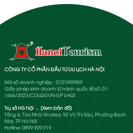
CÔNG TY CỔ PHẦN ĐẦU TƯ DU LỊCH HÀ NỘI
Mã số doanh nghiệp : 0101909909
Giấy phép kinh doanh lữ hành quốc tế số: 01-
1666/2023/CDLQGVN-GP LHQT
Trụ sở Hà Nội
→
[Xem bản đồ]
Tầng 6, Tòa Nhà Vinatea, 92 Võ Thị Sáu, Phường Bạch
Mai, TP. Hà Nội
Hotline:
0899.909.919