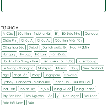
TỪ KHÓA
Ai Cập
Bắc Kinh - Thượng Hải
Bỉ
Bồ Đào Nha
Canada
Châu Phi
Châu Á
Châu Âu
Các tỉnh Miền Tây
Cộng hòa Séc
Dubai
Du lịch quốc tế
Hoa Kỳ (Mỹ)
Hungary
Hy Lạp
Hà Lan
Hàn Quốc
Hội An - Đà Nẵng - Huế
Liên tuyến các nước
Luxembourg
Lệ Giang - Shangrila
Malaysia
Maroc
Nauy
New Zealand
Nga
Nhật Bản
Pháp
Singapore
Slovakia
Sydney - Canberra - Melbourne
Thành Đô - Cửu Trại Câu
Thái Lan
Thổ Nhĩ Kỳ
Thụy Sĩ
Trung Quốc
Trùng Khánh
Tây Ban Nha
Tây Nguyên
Áo
ý
Đan Mạch
Đài Loan
Đảo Hải Nam
Đức