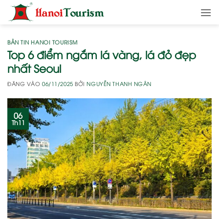
Bỏ
qua
nội
dung
BẢN TIN HANOI TOURISM
Top 6 điểm ngắm lá vàng, lá đỏ đẹp
nhất Seoul
ĐĂNG VÀO
06/11/2025
BỞI
NGUYỄN THANH NGÂN
06
Th11