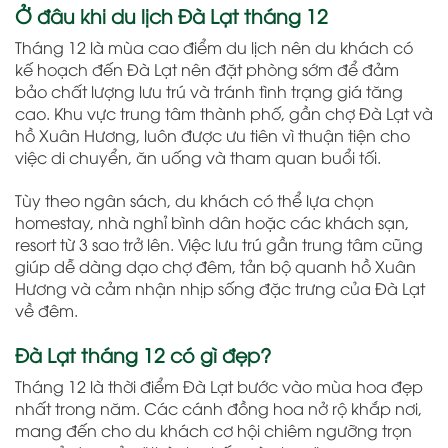
Ở đâu khi du lịch Đà Lạt tháng 12
Tháng 12 là mùa cao điểm du lịch nên du khách có
kế hoạch đến Đà Lạt nên đặt phòng sớm để đảm
bảo chất lượng lưu trú và tránh tình trạng giá tăng
cao. Khu vực trung tâm thành phố, gần chợ Đà Lạt và
hồ Xuân Hương, luôn được ưu tiên vì thuận tiện cho
việc di chuyển, ăn uống và tham quan buổi tối.
Tùy theo ngân sách, du khách có thể lựa chọn
homestay, nhà nghỉ bình dân hoặc các khách sạn,
resort từ 3 sao trở lên. Việc lưu trú gần trung tâm cũng
giúp dễ dàng dạo chợ đêm, tản bộ quanh hồ Xuân
Hương và cảm nhận nhịp sống đặc trưng của Đà Lạt
về đêm.
Đà Lạt tháng 12 có gì đẹp?
Tháng 12 là thời điểm Đà Lạt bước vào mùa hoa đẹp
nhất trong năm. Các cánh đồng hoa nở rộ khắp nơi,
mang đến cho du khách cơ hội chiêm ngưỡng trọn