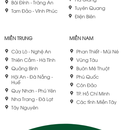
Bái Đính - Tràng An
Tuyên Quang
Tam Đảo - Vĩnh Phúc
Điện Biên
MIỀN TRUNG
MIỀN NAM
Cửa Lò - Nghệ An
Phan Thiết - Mũi Né
Thiên Cầm - Hà Tĩnh
Vũng Tàu
Quảng Bình
Buôn Mê Thuột
Hội An - Đà Nẵng -
Phú Quốc
Huế
Côn Đảo
Quy Nhơn - Phú Yên
TP. Hồ Chí Minh
Nha Trang - Đà Lạt
Các tỉnh Miền Tây
Tây Nguyên