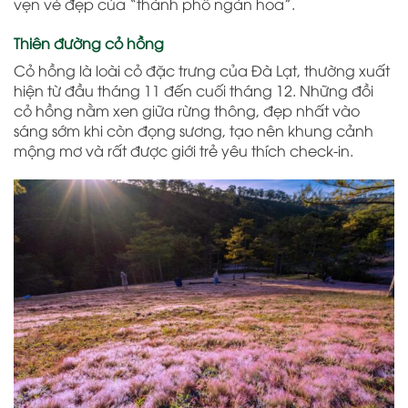
vẹn vẻ đẹp của “thành phố ngàn hoa”.
Thiên đường cỏ hồng
Cỏ hồng là loài cỏ đặc trưng của Đà Lạt, thường xuất
hiện từ đầu tháng 11 đến cuối tháng 12. Những đồi
cỏ hồng nằm xen giữa rừng thông, đẹp nhất vào
sáng sớm khi còn đọng sương, tạo nên khung cảnh
mộng mơ và rất được giới trẻ yêu thích check-in.