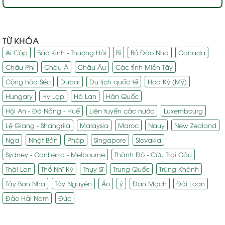
TỪ KHÓA
Ai Cập
Bắc Kinh - Thượng Hải
Bỉ
Bồ Đào Nha
Canada
Châu Phi
Châu Á
Châu Âu
Các tỉnh Miền Tây
Cộng hòa Séc
Dubai
Du lịch quốc tế
Hoa Kỳ (Mỹ)
Hungary
Hy Lạp
Hà Lan
Hàn Quốc
Hội An - Đà Nẵng - Huế
Liên tuyến các nước
Luxembourg
Lệ Giang - Shangrila
Malaysia
Maroc
Nauy
New Zealand
Nga
Nhật Bản
Pháp
Singapore
Slovakia
Sydney - Canberra - Melbourne
Thành Đô - Cửu Trại Câu
Thái Lan
Thổ Nhĩ Kỳ
Thụy Sĩ
Trung Quốc
Trùng Khánh
Tây Ban Nha
Tây Nguyên
Áo
ý
Đan Mạch
Đài Loan
Đảo Hải Nam
Đức