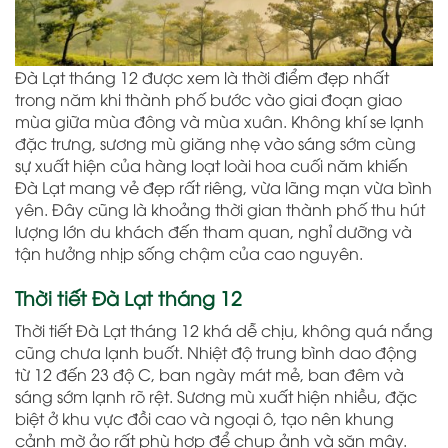
Đà Lạt tháng 12 được xem là thời điểm đẹp nhất
trong năm khi thành phố bước vào giai đoạn giao
mùa giữa mùa đông và mùa xuân. Không khí se lạnh
đặc trưng, sương mù giăng nhẹ vào sáng sớm cùng
sự xuất hiện của hàng loạt loài hoa cuối năm khiến
Đà Lạt mang vẻ đẹp rất riêng, vừa lãng mạn vừa bình
yên. Đây cũng là khoảng thời gian thành phố thu hút
lượng lớn du khách đến tham quan, nghỉ dưỡng và
tận hưởng nhịp sống chậm của cao nguyên.
Thời tiết Đà Lạt tháng 12
Thời tiết Đà Lạt tháng 12 khá dễ chịu, không quá nắng
cũng chưa lạnh buốt. Nhiệt độ trung bình dao động
từ 12 đến 23 độ C, ban ngày mát mẻ, ban đêm và
sáng sớm lạnh rõ rệt. Sương mù xuất hiện nhiều, đặc
biệt ở khu vực đồi cao và ngoại ô, tạo nên khung
cảnh mờ ảo rất phù hợp để chụp ảnh và săn mây.