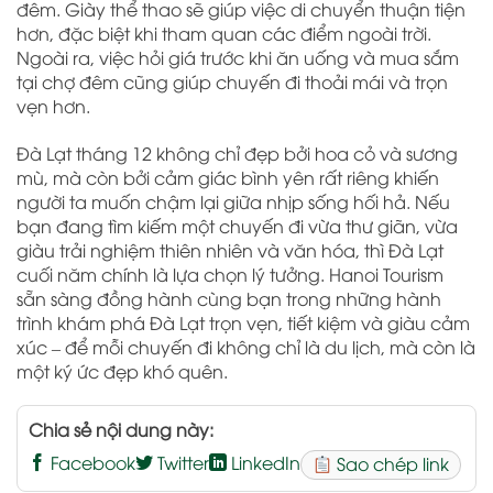
đêm. Giày thể thao sẽ giúp việc di chuyển thuận tiện
hơn, đặc biệt khi tham quan các điểm ngoài trời.
Ngoài ra, việc hỏi giá trước khi ăn uống và mua sắm
tại chợ đêm cũng giúp chuyến đi thoải mái và trọn
vẹn hơn.
Đà Lạt tháng 12 không chỉ đẹp bởi hoa cỏ và sương
mù, mà còn bởi cảm giác bình yên rất riêng khiến
người ta muốn chậm lại giữa nhịp sống hối hả. Nếu
bạn đang tìm kiếm một chuyến đi vừa thư giãn, vừa
giàu trải nghiệm thiên nhiên và văn hóa, thì Đà Lạt
cuối năm chính là lựa chọn lý tưởng. Hanoi Tourism
sẵn sàng đồng hành cùng bạn trong những hành
trình khám phá Đà Lạt trọn vẹn, tiết kiệm và giàu cảm
xúc – để mỗi chuyến đi không chỉ là du lịch, mà còn là
một ký ức đẹp khó quên.
Chia sẻ nội dung này:
Facebook
Twitter
LinkedIn
Sao chép link