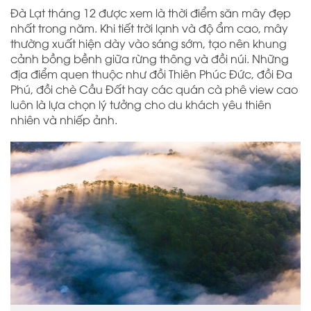
Đà Lạt tháng 12 được xem là thời điểm săn mây đẹp
nhất trong năm. Khi tiết trời lạnh và độ ẩm cao, mây
thường xuất hiện dày vào sáng sớm, tạo nên khung
cảnh bồng bềnh giữa rừng thông và đồi núi. Những
địa điểm quen thuộc như đồi Thiên Phúc Đức, đồi Đa
Phú, đồi chè Cầu Đất hay các quán cà phê view cao
luôn là lựa chọn lý tưởng cho du khách yêu thiên
nhiên và nhiếp ảnh.