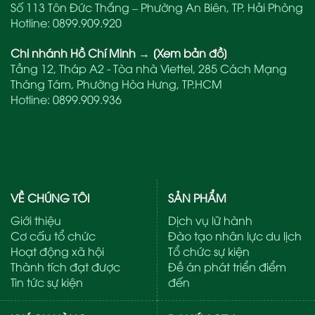
Số 113 Tôn Đức Thắng – Phường An Biên, TP. Hải Phòng
Hotline:
0899.909.920
Chi nhánh Hồ Chí Minh
→
[Xem bản đồ]
Tầng 12, Tháp A2 - Tòa nhà Viettel, 285 Cách Mạng
Tháng Tám, Phường Hòa Hưng, TP.HCM
Hotline:
0899.909.936
VỀ CHÚNG TÔI
SẢN PHẨM
Giới thiệu
Dịch vụ lữ hành
Cơ cấu tổ chức
Đào tạo nhân lực du lịch
Hoạt động xã hội
Tổ chức sự kiện
Thành tích đạt được
Đề án phát triển điểm
Tin tức sự kiện
đến