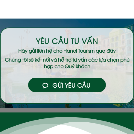
YÊU CẦU TƯ VẤN
Hãy gửi liên hệ cho
Hanoi Tourism
qua đây
Chúng tôi sẽ kết nối và hỗ trợ tư vấn các lựa chọn phù
hợp cho Quý khách
GỬI YÊU CẦU