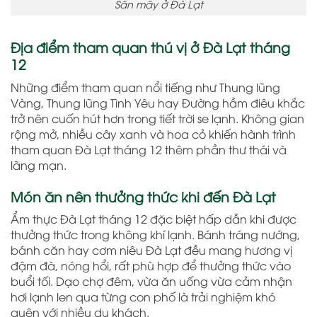
Săn mây ở Đà Lạt
Địa điểm tham quan thú vị ở Đà Lạt tháng
12
Những điểm tham quan nổi tiếng như Thung lũng
Vàng, Thung lũng Tình Yêu hay Đường hầm điêu khắc
trở nên cuốn hút hơn trong tiết trời se lạnh. Không gian
rộng mở, nhiều cây xanh và hoa cỏ khiến hành trình
tham quan Đà Lạt tháng 12 thêm phần thư thái và
lãng mạn.
Món ăn nên thưởng thức khi đến Đà Lạt
Ẩm thực Đà Lạt tháng 12 đặc biệt hấp dẫn khi được
thưởng thức trong không khí lạnh. Bánh tráng nướng,
bánh căn hay cơm niêu Đà Lạt đều mang hương vị
đậm đà, nóng hổi, rất phù hợp để thưởng thức vào
buổi tối. Dạo chợ đêm, vừa ăn uống vừa cảm nhận
hơi lạnh len qua từng con phố là trải nghiệm khó
quên với nhiều du khách.