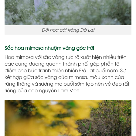
Đồi hoa cải trắng Đà Lạt
Sắc hoa mimosa nhuộm vàng góc trời
Hoa mimosa với sắc vàng rực rỡ xuất hiện nhiều trên
các cung đường quanh thành phố, góp phần tô
điểm cho bức tranh thiên nhiên Đà Lạt cuối năm. Sự
kết hợp giữa sắc vàng của mimosa, màu xanh của
rừng thông và sương mờ buổi sớm tạo nên vẻ đẹp rất
riêng của cao nguyên Lâm Viên.