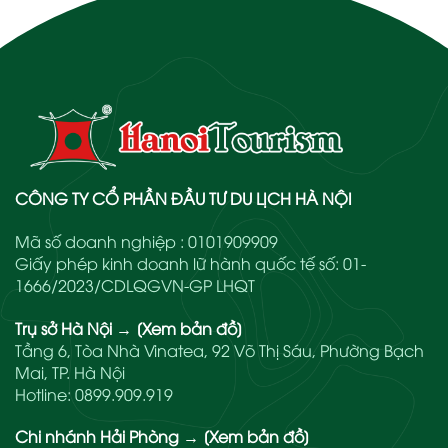
CÔNG TY CỔ PHẦN ĐẦU TƯ DU LỊCH HÀ NỘI
Mã số doanh nghiệp : 0101909909
Giấy phép kinh doanh lữ hành quốc tế số: 01-
1666/2023/CDLQGVN-GP LHQT
Trụ sở Hà Nội
→
[Xem bản đồ]
Tầng 6, Tòa Nhà Vinatea, 92 Võ Thị Sáu, Phường Bạch
Mai, TP. Hà Nội
Hotline:
0899.909.919
Chi nhánh Hải Phòng
→
[Xem bản đồ]