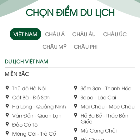
CHỌN ĐIỂM DU LỊCH
VIỆT NAM
CHÂU Á
CHÂU ÂU
CHÂU ÚC
CHÂU MỸ
CHÂU PHI
DU LỊCH VIỆT NAM
MIỀN BẮC
Thủ đô Hà Nội
Sầm Sơn - Thanh Hóa
Cát Bà - Đồ Sơn
Sapa - Lào Cai
Hạ Long - Quảng Ninh
Mai Châu - Mộc Châu
Vân Đồn - Quan Lạn
Hồ Ba Bể - Thác Bản
Giốc
Đảo Cô Tô
Mù Cang Chải
Móng Cái - Trà Cổ
Hà Giang