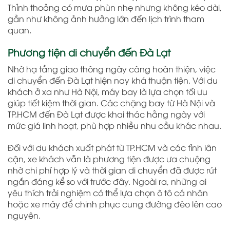
Thỉnh thoảng có mưa phùn nhẹ nhưng không kéo dài,
gần như không ảnh hưởng lớn đến lịch trình tham
quan.
Phương tiện di chuyển đến Đà Lạt
Nhờ hạ tầng giao thông ngày càng hoàn thiện, việc
di chuyển đến Đà Lạt hiện nay khá thuận tiện. Với du
khách ở xa như Hà Nội, máy bay là lựa chọn tối ưu
giúp tiết kiệm thời gian. Các chặng bay từ Hà Nội và
TP.HCM đến Đà Lạt được khai thác hằng ngày với
mức giá linh hoạt, phù hợp nhiều nhu cầu khác nhau.
Đối với du khách xuất phát từ TP.HCM và các tỉnh lân
cận, xe khách vẫn là phương tiện được ưa chuộng
nhờ chi phí hợp lý và thời gian di chuyển đã được rút
ngắn đáng kể so với trước đây. Ngoài ra, những ai
yêu thích trải nghiệm có thể lựa chọn ô tô cá nhân
hoặc xe máy để chinh phục cung đường đèo lên cao
nguyên.