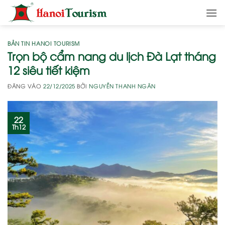
Bỏ
qua
nội
dung
BẢN TIN HANOI TOURISM
Trọn bộ cẩm nang du lịch Đà Lạt tháng
12 siêu tiết kiệm
ĐĂNG VÀO
22/12/2025
BỞI
NGUYỄN THANH NGÂN
22
Th12