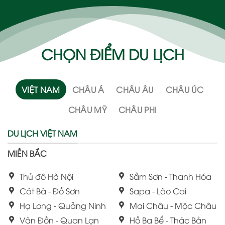
CHỌN ĐIỂM DU LỊCH
VIỆT NAM
CHÂU Á
CHÂU ÂU
CHÂU ÚC
CHÂU MỸ
CHÂU PHI
DU LỊCH VIỆT NAM
MIỀN BẮC
Thủ đô Hà Nội
Sầm Sơn - Thanh Hóa
Cát Bà - Đồ Sơn
Sapa - Lào Cai
Hạ Long - Quảng Ninh
Mai Châu - Mộc Châu
Vân Đồn - Quan Lạn
Hồ Ba Bể - Thác Bản