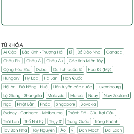
TỪ KHÓA
Ai Cập
Bắc Kinh - Thượng Hải
Bỉ
Bồ Đào Nha
Canada
Châu Phi
Châu Á
Châu Âu
Các tỉnh Miền Tây
Cộng hòa Séc
Dubai
Du lịch quốc tế
Hoa Kỳ (Mỹ)
Hungary
Hy Lạp
Hà Lan
Hàn Quốc
Hội An - Đà Nẵng - Huế
Liên tuyến các nước
Luxembourg
Lệ Giang - Shangrila
Malaysia
Maroc
Nauy
New Zealand
Nga
Nhật Bản
Pháp
Singapore
Slovakia
Sydney - Canberra - Melbourne
Thành Đô - Cửu Trại Câu
Thái Lan
Thổ Nhĩ Kỳ
Thụy Sĩ
Trung Quốc
Trùng Khánh
Tây Ban Nha
Tây Nguyên
Áo
ý
Đan Mạch
Đài Loan