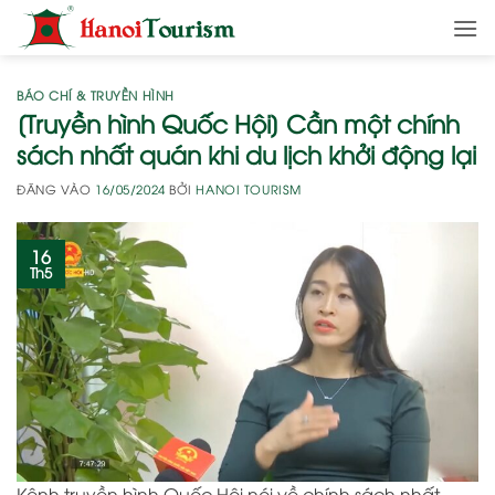
Bỏ
qua
nội
dung
BÁO CHÍ & TRUYỀN HÌNH
[Truyền hình Quốc Hội] Cần một chính
sách nhất quán khi du lịch khởi động lại
ĐĂNG VÀO
16/05/2024
BỞI
HANOI TOURISM
16
Th5
Kênh truyền hình Quốc Hội nói về chính sách nhất