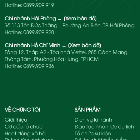
Hotline:
0899.909.919
Chi nhánh Hải Phòng
→
[Xem bản đồ]
Số 113 Tôn Đức Thắng – Phường An Biên, TP. Hải Phòng
Hotline:
0899.909.920
Chi nhánh Hồ Chí Minh
→
[Xem bản đồ]
Tầng 12, Tháp A2 - Tòa nhà Viettel, 285 Cách Mạng
Tháng Tám, Phường Hòa Hưng, TP.HCM
Hotline:
0899.909.936
VỀ CHÚNG TÔI
SẢN PHẨM
Giới thiệu
Dịch vụ lữ hành
Cơ cấu tổ chức
Đào tạo nhân lực du lịch
Hoạt động xã hội
Tổ chức sự kiện