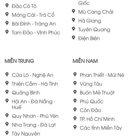
Giốc
Đảo Cô Tô
Mù Cang Chải
Móng Cái - Trà Cổ
Hà Giang
Bái Đính - Tràng An
Tuyên Quang
Tam Đảo - Vĩnh Phúc
Điện Biên
MIỀN TRUNG
MIỀN NAM
Cửa Lò - Nghệ An
Phan Thiết - Mũi Né
Thiên Cầm - Hà Tĩnh
Vũng Tàu
Quảng Bình
Buôn Mê Thuột
Hội An - Đà Nẵng -
Phú Quốc
Huế
Côn Đảo
Quy Nhơn - Phú Yên
TP. Hồ Chí Minh
Nha Trang - Đà Lạt
Các tỉnh Miền Tây
Tây Nguyên