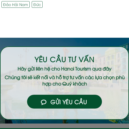
Đảo Hải Nam
Đức
YÊU CẦU TƯ VẤN
Hãy gửi liên hệ cho
Hanoi Tourism
qua đây
Chúng tôi sẽ kết nối và hỗ trợ tư vấn các lựa chọn phù
hợp cho Quý khách
GỬI YÊU CẦU