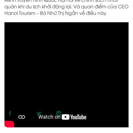
quán khi du lịch khởi động lại. Và quan điểm của CEO
Hanoi Tourism – Bà Nhữ Thị Ngần về điều này.
Chia sẻ nội dung này:
Facebook
Twitter
LinkedIn
Sao chép link