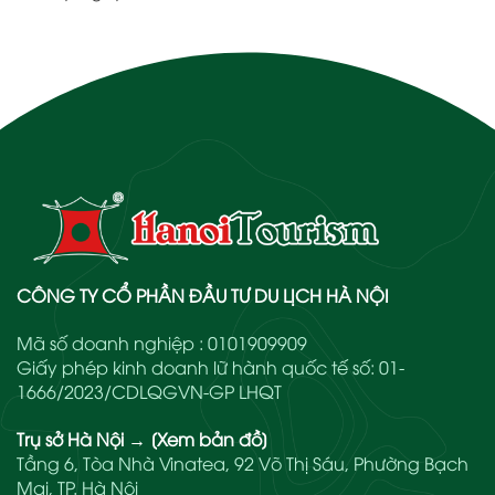
CÔNG TY CỔ PHẦN ĐẦU TƯ DU LỊCH HÀ NỘI
Mã số doanh nghiệp : 0101909909
Giấy phép kinh doanh lữ hành quốc tế số: 01-
1666/2023/CDLQGVN-GP LHQT
Trụ sở Hà Nội
→
[Xem bản đồ]
Tầng 6, Tòa Nhà Vinatea, 92 Võ Thị Sáu, Phường Bạch
Mai, TP. Hà Nội