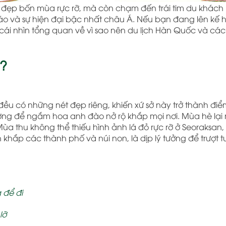
vẻ đẹp bốn mùa rực rỡ, mà còn chạm đến trái tim du khác
áo và sự hiện đại bậc nhất châu Á. Nếu bạn đang lên kế
 cái nhìn tổng quan về vì sao nên du lịch Hàn Quốc và cá
c?
đều có những nét đẹp riêng, khiến xứ sở này trở thành đi
ởng để ngắm hoa anh đào nở rộ khắp mọi nơi. Mùa hè lạ
Mùa thu không thể thiếu hình ảnh lá đỏ rực rỡ ở Seoraksan,
khắp các thành phố và núi non, là dịp lý tưởng để trượt t
 để đi
lỡ