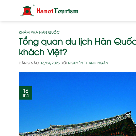
Bỏ
qua
nội
dung
KHÁM PHÁ HÀN QUỐC
Tổng quan du lịch Hàn Quốc
khách Việt?
ĐĂNG VÀO
16/04/2025
BỞI
NGUYỄN THANH NGÂN
16
Th4