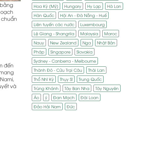
h bằng
Hoa Kỳ (Mỹ)
Hungary
Hy Lạp
Hà Lan
 hoạch
Hàn Quốc
Hội An - Đà Nẵng - Huế
c chuẩn
Liên tuyến các nước
Luxembourg
Lệ Giang - Shangrila
Malaysia
Maroc
Nauy
New Zealand
Nga
Nhật Bản
Pháp
Singapore
Slovakia
Sydney - Canberra - Melbourne
ểm đến
Thành Đô - Cửu Trại Câu
Thái Lan
i mang
 Nami,
Thổ Nhĩ Kỳ
Thụy Sĩ
Trung Quốc
uyết và
Trùng Khánh
Tây Ban Nha
Tây Nguyên
Áo
ý
Đan Mạch
Đài Loan
Đảo Hải Nam
Đức