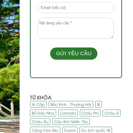
TỪ KHÓA
Ai Cập
Bắc Kinh - Thượng Hải
Bỉ
Bồ Đào Nha
Canada
Châu Phi
Châu Á
Châu Âu
Các tỉnh Miền Tây
Cộng hòa Séc
Dubai
Du lịch quốc tế