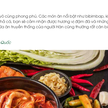
vô cùng phong phú. Các món ăn nổi bật như bibimbap, k
 chả cá, bạn sẽ cảm nhận được hương vị đậm đà và nhữn
 bữa ăn truyền thống của người Hàn cũng thường rất cân 
n Quốc