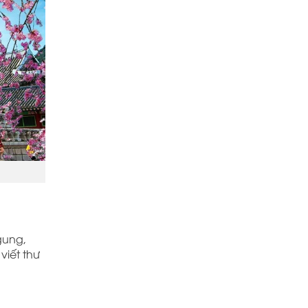
gung,
viết thư