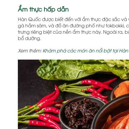
Ẩm thực hấp dẫn
Hàn Quốc được biết đến với ẩm thực đặc sắc và 
gà hầm sâm, và đồ ăn đường phố như tokbokki,
trưng riêng biệt của nền ẩm thực này. Ngoài ra,
bổ dưỡng.
Xem thêm:
Khám phá các món ăn nổi bật tại Hà