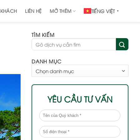
 KHÁCH
LIÊN HỆ
MỞ THÊM
TIẾNG VIỆT
▼
TÌM KIẾM
DANH MỤC
DANH
MỤC
YÊU CẦU TƯ VẤN