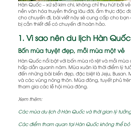
Hàn Quốc – xứ sở kim chi, không chỉ thu hút bởi 
nền văn hóa truyền thống lâu đời, ẩm thực độc đ
cho chuyến đi, bài viết này sẽ cung cấp cho bạn
bị cần thiết để có chuyến đi hoàn hảo.
1. Vì sao nên du lịch Hàn Quố
Bốn mùa tuyệt đẹp, mỗi mùa một vẻ
Hàn Quốc nổi bật với bốn mùa rõ rệt và mỗi mùa 
hấp dẫn quanh năm. Mùa xuân là thời điểm lý tư
đến những bãi biển đẹp, đặc biệt là Jeju, Busan. 
và các vùng nông thôn. Mùa đông, tuyết phủ trên 
tham gia các lễ hội mùa đông.
Xem thêm:
Các mùa du lịch ở Hàn Quốc và thời gian lý tưởng
Các điểm tham quan tại Hàn Quốc không thể bỏ 