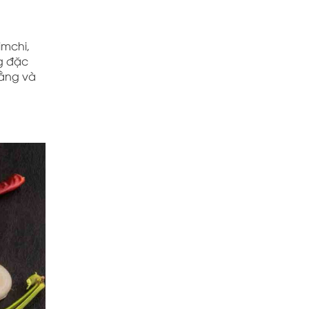
imchi,
g đặc
bằng và